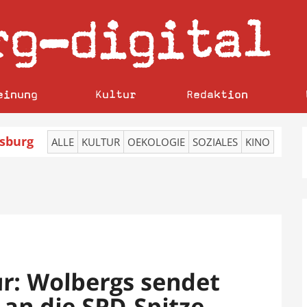
rg
digital
–
einung
Kultur
Redaktion
sburg
ALLE
KULTUR
OEKOLOGIE
SOZIALES
KINO
r: Wolbergs sendet
an die SPD-Spitze