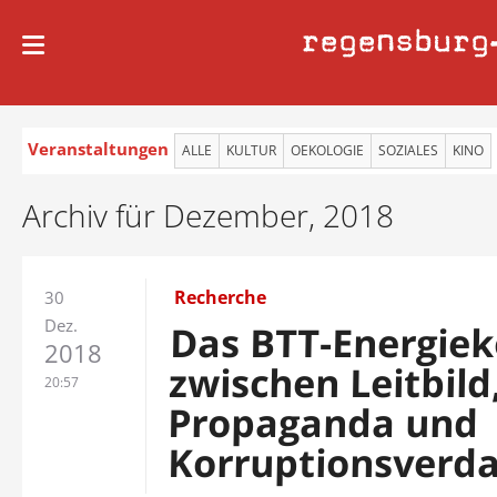
regensburg
Veranstaltungen
ALLE
KULTUR
OEKOLOGIE
SOZIALES
KINO
Archiv für Dezember, 2018
Recherche
30
Dez.
Das BTT-Energie
2018
zwischen Leitbild
20:57
Propaganda und
Korruptionsverd