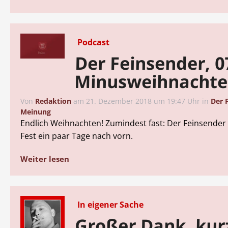
Podcast
Der Feinsender, 0
Minusweihnacht
Von
Redaktion
am
21. Dezember 2018 um 19:47 Uhr
in
Der 
Meinung
Endlich Weihnachten! Zumindest fast: Der Feinsender 
Fest ein paar Tage nach vorn.
Weiter lesen
In eigener Sache
Großer Dank, kur