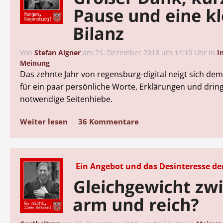
Pause und eine kl
Bilanz
Von
Stefan Aigner
am
21. Dezember 2018 um 14:10 Uhr
in
I
Meinung
Das zehnte Jahr von regensburg-digital neigt sich dem
für ein paar persönliche Worte, Erklärungen und drin
notwendige Seitenhiebe.
Weiter lesen
36 Kommentare
Ein Angebot und das Desinteresse de
Gleichgewicht zw
arm und reich?