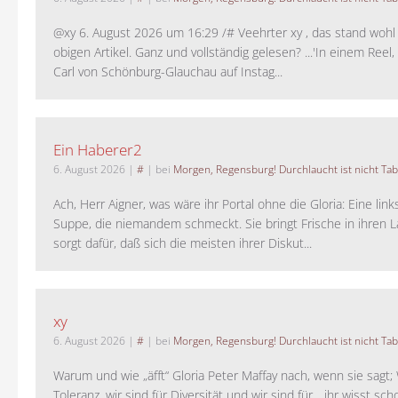
@xy 6. August 2026 um 16:29 /# Veehrter xy , das stand woh
obigen Artikel. Ganz und vollständig gelesen? ...'In einem Reel,
Carl von Schönburg-Glauchau auf Instag...
Ein Haberer2
6. August 2026
|
#
| bei
Morgen, Regensburg! Durchlaucht ist nicht Tab
Ach, Herr Aigner, was wäre ihr Portal ohne die Gloria: Eine lin
Suppe, die niemandem schmeckt. Sie bringt Frische in ihren 
sorgt dafür, daß sich die meisten ihrer Diskut...
xy
6. August 2026
|
#
| bei
Morgen, Regensburg! Durchlaucht ist nicht Tab
Warum und wie „äfft“ Gloria Peter Maffay nach, wenn sie sagt; 
Toleranz, wir sind für Diversität und wir sind für. ..ihr wisst sch