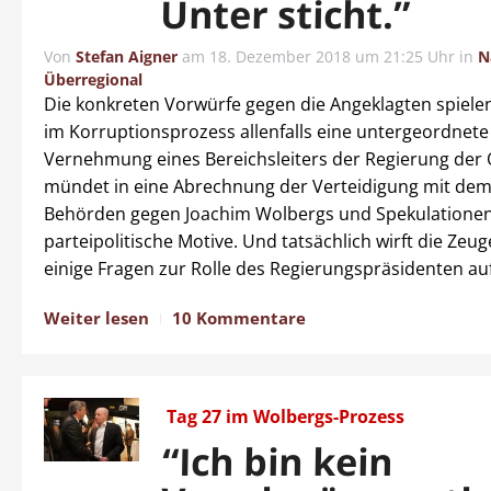
Unter sticht.”
Von
Stefan Aigner
am
18. Dezember 2018 um 21:25 Uhr
in
N
Überregional
Die konkreten Vorwürfe gegen die Angeklagten spiele
im Korruptionsprozess allenfalls eine untergeordnete 
Vernehmung eines Bereichsleiters der Regierung der 
mündet in eine Abrechnung der Verteidigung mit de
Behörden gegen Joachim Wolbergs und Spekulatione
parteipolitische Motive. Und tatsächlich wirft die Ze
einige Fragen zur Rolle des Regierungspräsidenten auf
Weiter lesen
10 Kommentare
Tag 27 im Wolbergs-Prozess
“Ich bin kein