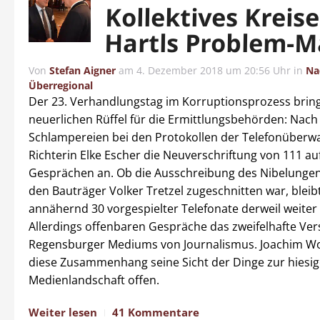
Kollektives Kreis
Hartls Problem-M
Von
Stefan Aigner
am
4. Dezember 2018 um 20:56 Uhr
in
Na
Überregional
Der 23. Verhandlungstag im Korruptionsprozess bring
neuerlichen Rüffel für die Ermittlungsbehörden: Nach
Schlampereien bei den Protokollen der Telefonüber
Richterin Elke Escher die Neuverschriftung von 111 a
Gesprächen an. Ob die Ausschreibung des Nibelungen
den Bauträger Volker Tretzel zugeschnitten war, bleibt
annähernd 30 vorgespielter Telefonate derweil weiter
Allerdings offenbaren Gespräche das zweifelhafte Ver
Regensburger Mediums von Journalismus. Joachim Wol
diese Zusammenhang seine Sicht der Dinge zur hiesi
Medienlandschaft offen.
Weiter lesen
41 Kommentare