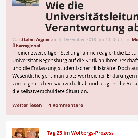
Wie die
Universitätsleitu
Verantwortung a
Von
Stefan Aigner
am
5. Dezember 2018 um 13:48 Uhr
in
Me
Überregional
In einer zweiseitigen Stellungnahme reagiert die Leitu
Universität Regensburg auf die Kritik an ihrer Beschäf
und die Entlassung studentischer Hilfskräfte. Doch au
Wesentliche geht man trotz wortreicher Erklärungen ni
vom eigentlichen Sachverhalt ab und leugnet die Ver
die selbstverschuldete Situation.
Weiter lesen
4 Kommentare
Tag 23 im Wolbergs-Prozess