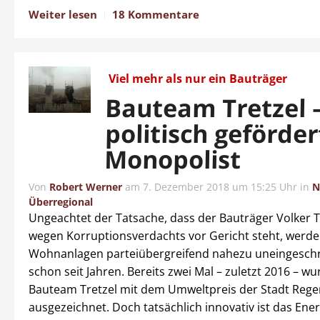
Weiter lesen
18 Kommentare
Viel mehr als nur ein Bauträger
Bauteam Tretzel –
politisch geförder
Monopolist
Von
Robert Werner
am
7. Dezember 2018 um 15:25 Uhr
in
N
Überregional
Ungeachtet der Tatsache, dass der Bauträger Volker Tr
wegen Korruptionsverdachts vor Gericht steht, werde
Wohnanlagen parteiübergreifend nahezu uneingeschr
schon seit Jahren. Bereits zwei Mal – zuletzt 2016 – w
Bauteam Tretzel mit dem Umweltpreis der Stadt Reg
ausgezeichnet. Doch tatsächlich innovativ ist das Ene