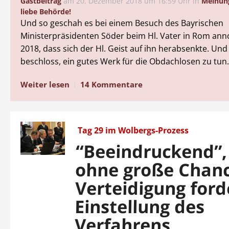
Gastbeitrag
am
20. Dezember 2018 um 16:59 Uhr
in
Meinun
liebe Behörde!
Und so geschah es bei einem Besuch des Bayrischen
Ministerpräsidenten Söder beim Hl. Vater in Rom ann
2018, dass sich der Hl. Geist auf ihn herabsenkte. Un
beschloss, ein gutes Werk für die Obdachlosen zu tu
Weiter lesen
14 Kommentare
Tag 29 im Wolbergs-Prozess
“Beeindruckend”,
ohne große Chan
Verteidigung ford
Einstellung des
Verfahrens