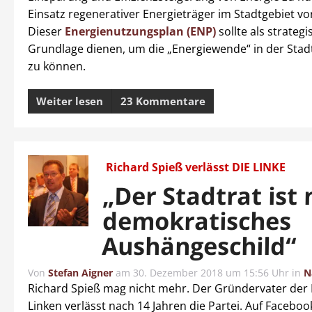
Einsatz regenerativer Energieträger im Stadtgebiet v
Dieser
Energienutzungsplan (ENP)
sollte als strategi
Grundlage dienen, um die „Energiewende“ in der Stadt
zu können.
Weiter lesen
23 Kommentare
Richard Spieß verlässt DIE LINKE
„Der Stadtrat ist 
demokratisches
Aushängeschild“
Von
Stefan Aigner
am
30. Dezember 2018 um 15:56 Uhr
in
N
Richard Spieß mag nicht mehr. Der Gründervater der
Linken verlässt nach 14 Jahren die Partei. Auf Facebook 