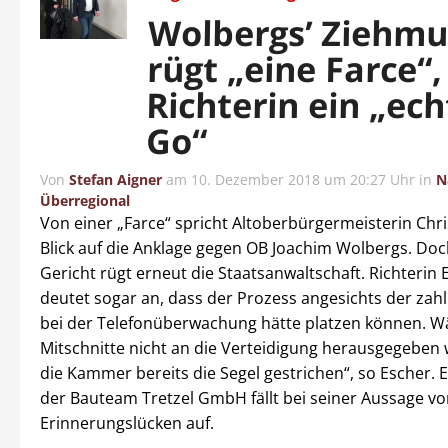
Wolbergs’ Ziehmu
rügt „eine Farce“,
Richterin ein „ec
Go“
Von
Stefan Aigner
am
10. Dezember 2018 um 20:27 Uhr
in
N
Überregional
Von einer „Farce“ spricht Altoberbürgermeisterin Chri
Blick auf die Anklage gegen OB Joachim Wolbergs. Do
Gericht rügt erneut die Staatsanwaltschaft. Richterin 
deutet sogar an, dass der Prozess angesichts der zahl
bei der Telefonüberwachung hätte platzen können. W
Mitschnitte nicht an die Verteidigung herausgegeben 
die Kammer bereits die Segel gestrichen“, so Escher. E
der Bauteam Tretzel GmbH fällt bei seiner Aussage vo
Erinnerungslücken auf.