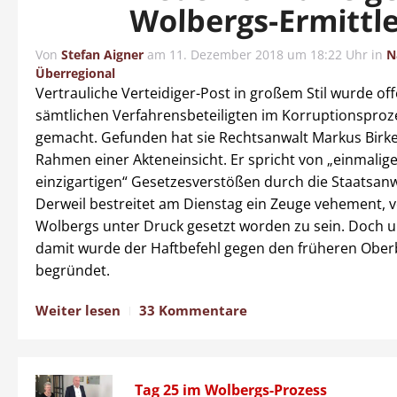
Wolbergs-Ermittl
Von
Stefan Aigner
am
11. Dezember 2018 um 18:22 Uhr
in
N
Überregional
Vertrauliche Verteidiger-Post in großem Stil wurde of
sämtlichen Verfahrensbeteiligten im Korruptionsproz
gemacht. Gefunden hat sie Rechtsanwalt Markus Birk
Rahmen einer Akteneinsicht. Er spricht von „einmalig
einzigartigen“ Gesetzesverstößen durch die Staatsanw
Derweil bestreitet am Dienstag ein Zeuge vehement, 
Wolbergs unter Druck gesetzt worden zu sein. Doch 
damit wurde der Haftbefehl gegen den früheren Obe
begründet.
Weiter lesen
33 Kommentare
Tag 25 im Wolbergs-Prozess