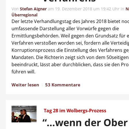
Von
Stefan Aigner
am
19. Dezember 2018 um 19:42 Uhr
in
N
Überregional
Der letzte Verhandlungstag des Jahres 2018 bietet no
umfassende Darstellung aller Vorwürfe gegen die
Ermittlungsbehörden. Weil gegen den Grundsatz für ei
Verfahren verstoßen worden sei, fordern alle Verteidi
Korruptionsprozess die Einstellung des Verfahrens ge
Mandaten. Die Richterin zeigt sich von dem 50seitige
beeindruckt, lässt aber durchblicken, dass sie den Pr
führen will.
Weiter lesen
53 Kommentare
Tag 28 im Wolbergs-Prozess
“…wenn der Ober