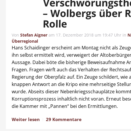
Verschwörungsthe
– Wolbergs über R
Rolle
Von
Stefan Aigner
am
17. Dezember 2018 um 19:47 Uhr
in
N
Überregional
Hans Schaidinger erscheint am Montag nicht als Zeug
ihn selbst ermittelt wird, verweigert der Altoberbürge
Aussage. Dabei böte die bisherige Beweisaufnahme Anl
Fragen. Fragen wirft auch das Verhalten der Rechtsauf
Regierung der Oberpfalz auf. Ein Zeuge schildert, wie 
knappen Antwort an die Kripo eine mehrseitige Stel
wurde. Abseits dieser Nebenkriegsschauplätze kommt
Korruptionsprozess inhaltlich nicht voran. Erneut besc
die Kammer mit „Pannen“ bei den Ermittlungen.
Weiter lesen
29 Kommentare