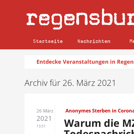
regensbu
Startseite
Nachrichten
M
Entdecke
Veranstaltungen
in Regen
Archiv für 26. März 2021
Anonymes Sterben in Corona
26 März
2021
Warum die MZ
13:51
Todesnachrich