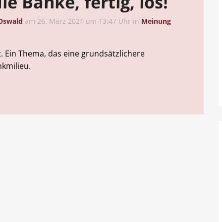
ie Bänke, fertig, los!
Oswald
am
26. März 2021 um 13:47 Uhr
in
Meinung
. Ein Thema, das eine grundsätzlichere
kmilieu.