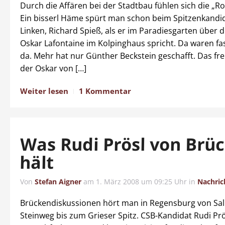
Durch die Affären bei der Stadtbau fühlen sich die „Ro
Ein bisserl Häme spürt man schon beim Spitzenkandi
Linken, Richard Spieß, als er im Paradiesgarten über
Oskar Lafontaine im Kolpinghaus spricht. Da waren fa
da. Mehr hat nur Günther Beckstein geschafft. Das fr
der Oskar von […]
Weiter lesen
1 Kommentar
Was Rudi Prösl von Brü
hält
Von
Stefan Aigner
am
1. März 2008 um 09:25 Uhr
in
Nachric
Brückendiskussionen hört man in Regensburg von Sal
Steinweg bis zum Grieser Spitz. CSB-Kandidat Rudi Prös