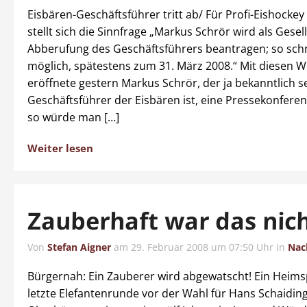
Eisbären-Geschäftsführer tritt ab/ Für Profi-Eishocke
stellt sich die Sinnfrage „Markus Schrör wird als Gesel
Abberufung des Geschäftsführers beantragen; so schn
möglich, spätestens zum 31. März 2008.“ Mit diesen 
eröffnete gestern Markus Schrör, der ja bekanntlich s
Geschäftsführer der Eisbären ist, eine Pressekonferenz
so würde man […]
Weiter lesen
Zauberhaft war das nic
Von
Stefan Aigner
am
29. Februar 2008 um 07:50 Uhr
in
Nac
Bürgernah: Ein Zauberer wird abgewatscht! Ein Heimsp
letzte Elefantenrunde vor der Wahl für Hans Schaiding