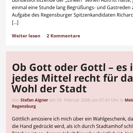
einmal eine Stunde lang Begrüßungs- und Gastreden 
Aufgabe des Regensburger Spitzenkandidaten Richard
[…]
Weiter lesen
2 Kommentare
Ob Gott oder Gottl – es i
jedes Mittel recht für d
Wohl der Stadt
Von
Stefan Aigner
am
29. Februar 2008 um 07:47 Uhr
in
Mei
Regensburg
Göttlich amüsiere ich mich über ein Wahlgeschenk, da
die Hand gedrückt wird, als ich durch Stadtamhof schl