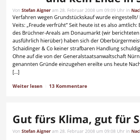
Von
Stefan Aigner
am
28. Februar 2008 um 09:09 Uhr
in
Nac
Verfahren wegen Grundstückskauf wurde eingestellt/
Veits: „Freude verfrüht” Seit heute ist es also amtlich
des Brüchner-Areals am Donaumarkt (wir berichtete
ausführlich hierüber) haben sich der Oberbürgermeis
Schaidinger & Co keiner strafbaren Handlung schuldi
Ohne auf die von der Generalstaatsanwaltschaft Nürn
genannten Gründe einzugehen ereilte uns heute Nach
[…]
Weiter lesen
13 Kommentare
Gut fürs Klima, gut für 
Von
Stefan Aigner
am
28. Februar 2008 um 09:08 Uhr
in
Nac