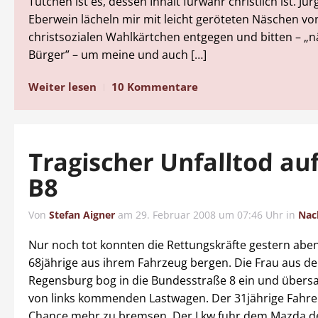
Tütchen ist es, dessen Inhalt fürwahr christlich ist. Jü
Eberwein lächeln mir mit leicht geröteten Näschen vo
christsozialen Wahlkärtchen entgegen und bitten – „
Bürger” – um meine und auch […]
Weiter lesen
10 Kommentare
Tragischer Unfalltod au
B8
Von
Stefan Aigner
am
29. Februar 2008 um 07:46 Uhr
in
Nac
Nur noch tot konnten die Rettungskräfte gestern abe
68jährige aus ihrem Fahrzeug bergen. Die Frau aus d
Regensburg bog in die Bundesstraße 8 ein und übersa
von links kommenden Lastwagen. Der 31jährige Fahrer
Chance mehr zu bremsen. Der Lkw fuhr dem Mazda der