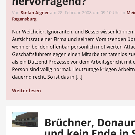
hervorragend?
Von
Stefan Aigner
am
28. Februar 2008 um 09:10 Uhr
in
Mei
Regensburg
Nur Weicheier, Ignoranten, und Besserwisser können
Aufsichtsrat einer Firma und seinem Vorsitzenden üb
wenn er bei den offenbar persönlich motivierten Atta
Geschäftsführers gegen einen Mitarbeiter tatenlos z
als ein Dutzend Prozesse vor dem Arbeitsgericht mit 
Person sind völlig normal. Heutzutage kriegen Arbeit
dauernd recht. So ist das in […]
Weiter lesen
Brüchner, Donau
und kein Ende in 