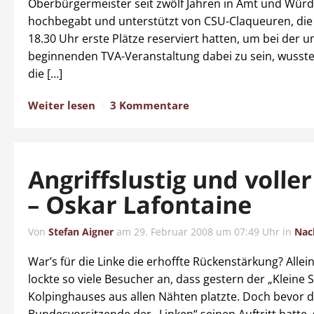
Oberbürgermeister seit zwölf Jahren in Amt und Würd
hochbegabt und unterstützt von CSU-Claqueuren, die
18.30 Uhr erste Plätze reserviert hatten, um bei der 
beginnenden TVA-Veranstaltung dabei zu sein, wusste
die […]
Weiter lesen
3 Kommentare
Angriffslustig und volle
– Oskar Lafontaine
Von
Stefan Aigner
am
29. Februar 2008 um 07:49 Uhr
in
Nac
War’s für die Linke die erhoffte Rückenstärkung? Alle
lockte so viele Besucher an, dass gestern der „Kleine S
Kolpinghauses aus allen Nähten platzte. Doch bevor 
Bundesvorsitzende der „Linken“ seinen Auftritt hatte, 