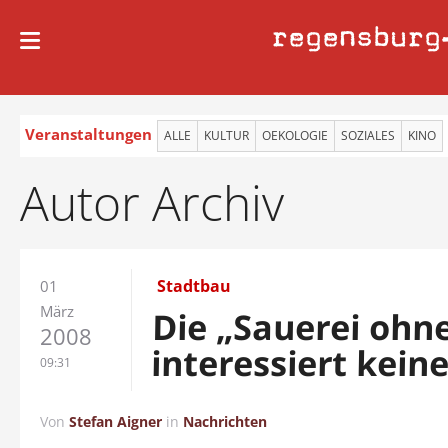
regensburg
Veranstaltungen
ALLE
KULTUR
OEKOLOGIE
SOZIALES
KINO
Autor Archiv
Stadtbau
01
März
Die „Sauerei ohn
2008
interessiert kein
09:31
Von
Stefan Aigner
in
Nachrichten