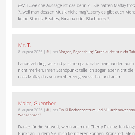
@M.T.,..welche Aussage ist das denn ?,.. Sie hätten Maffay trot
?,..weil man dessen Musik nicht mag?,..sorry es gibt auch Men
keine Stones, Beatles, Nirvana oder Blachberry S...
Mr. T.
8. August 2026
|
#
| bei
Morgen, Regensburg! Durchlaucht ist nicht Tab
Lauberzehrling, wir sind ja schon ganz nahe beieinander, auch
nicht merken. Ihren Standpunkt teile ich sogar, aber nicht di
dass Maffay das von vornherein gewusst hat und auch ...
Maler, Guenther
8. August 2026
|
#
| bei
Ein KI-Rechenzentrum und Milliardeninvestiti
Wenzenbach?
Danke für die Antwort, wenn auch mit Cherry Picking. Ich fan
Punkt an, in dem Sie mich korrigieren können. Kronstorf. Mei