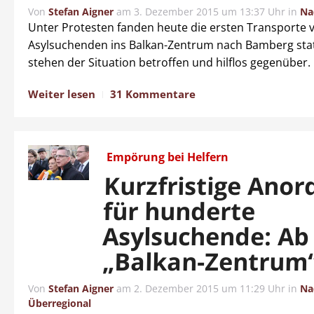
Von
Stefan Aigner
am
3. Dezember 2015 um 13:37 Uhr
in
Na
Unter Protesten fanden heute die ersten Transporte 
Asylsuchenden ins Balkan-Zentrum nach Bamberg sta
stehen der Situation betroffen und hilflos gegenüber.
Weiter lesen
31 Kommentare
Empörung bei Helfern
Kurzfristige Ano
für hunderte
Asylsuchende: Ab 
„Balkan-Zentrum“
Von
Stefan Aigner
am
2. Dezember 2015 um 11:29 Uhr
in
Na
Überregional