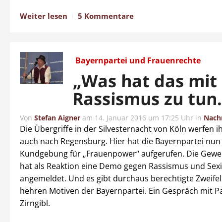
Weiter lesen
5 Kommentare
Bayernpartei und Frauenrechte
„Was hat das mit
Rassismus zu tun
Von
Stefan Aigner
am
14. Januar 2016 um 17:25 Uhr
in
Nach
Die Übergriffe in der Silvesternacht von Köln werfen i
auch nach Regensburg. Hier hat die Bayernpartei nun 
Kundgebung für „Frauenpower“ aufgerufen. Die Gewer
hat als Reaktion eine Demo gegen Rassismus und Se
angemeldet. Und es gibt durchaus berechtigte Zweife
hehren Motiven der Bayernpartei. Ein Gespräch mit Par
Zirngibl.