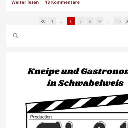
Weiter lesen
18 Kommentare
1
...
6
7
8
9
...
15