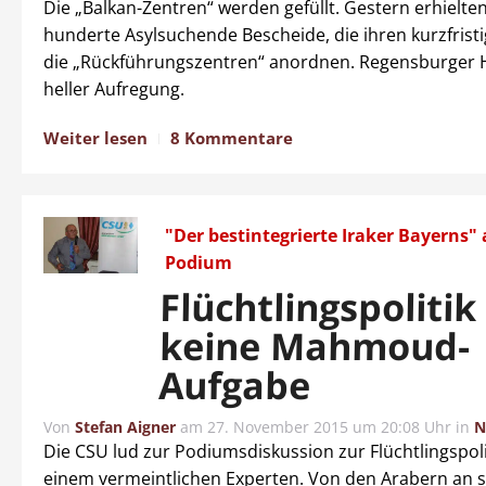
Die „Balkan-Zentren“ werden gefüllt. Gestern erhielte
hunderte Asylsuchende Bescheide, die ihren kurzfrist
die „Rückführungszentren“ anordnen. Regensburger He
heller Aufregung.
Weiter lesen
8 Kommentare
"Der bestintegrierte Iraker Bayerns"
Podium
Flüchtlingspolitik 
keine Mahmoud-
Aufgabe
Von
Stefan Aigner
am
27. November 2015 um 20:08 Uhr
in
N
Die CSU lud zur Podiumsdiskussion zur Flüchtlingspoli
einem vermeintlichen Experten. Von den Arabern an s