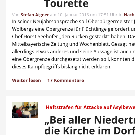
Tourette
Von
Stefan Aigner
am
10. Januar 2016 um 17:51 Uhr
in
Nach
In seiner Neujahrsansprache soll Oberbürgermeister 
Wolbergs eine Obergrenze für Flüchtlinge gefordert 
Chef Horst Seehofer „den Rücken gestärkt“ haben. D
Mittelbayerische Zeitung und Wochenblatt. Gesagt ha
allerdings etwas anderes und seine Aussage ist auch n
eine Obergrenze durchgesetzt werden soll, konnten d
dieses Kampfbegriffs bislang nicht erklären.
Weiter lesen
17 Kommentare
Haftstrafen für Attacke auf Asylbew
„Bei aller Nieder
die Kirche im Dor