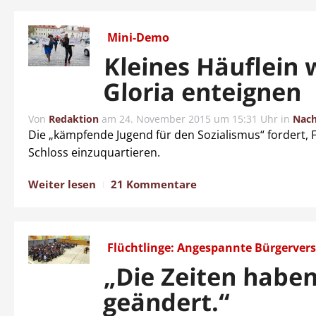
Mini-Demo
Kleines Häuflein w
Gloria enteignen
Von
Redaktion
am
24. November 2015 um 15:31 Uhr
in
Nach
Die „kämpfende Jugend für den Sozialismus“ fordert, F
Schloss einzuquartieren.
Weiter lesen
21 Kommentare
Flüchtlinge: Angespannte Bürgerve
„Die Zeiten haben
geändert.“