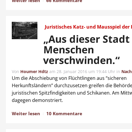
Weiter lesen
66 Kommentare
Juristisches Katz- und Mausspiel de
„Aus dieser Stadt
Menschen
verschwinden.“
Von
Houmer Hdtz
am
28. Januar 2016 um 19:44 Uhr
in
Nach
Um die Abschiebung von Flüchtlingen aus “sicheren
Herkunftsländern” durchzusetzen greifen die Behörd
juristischen Spitzfindigkeiten und Schikanen. Am Mit
dagegen demonstriert.
Weiter lesen
10 Kommentare