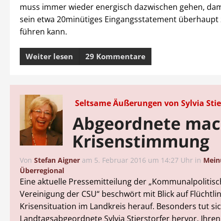
muss immer wieder energisch dazwischen gehen, dam
sein etwa 20minütiges Eingangsstatement überhaupt
führen kann.
Weiter lesen
29 Kommentare
Seltsame Äußerungen von Sylvia Stie
Abgeordnete mac
Krisenstimmung
Von
Stefan Aigner
am
5. Februar 2016 um 14:27 Uhr
in
Mein
Überregional
Eine aktuelle Pressemitteilung der „Kommunalpolitis
Vereinigung der CSU“ beschwört mit Blick auf Flüchtli
Krisensituation im Landkreis herauf. Besonders tut sic
Landtagsabgeordnete Sylvia Stierstorfer hervor. Ihren