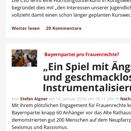
Die CSU lehnt eine Flüchtlingsunterkunft in Königswie
begründet dies mit „den Interessen unserer Jugendli
vollzieht damit einen schon länger geplanten Kurswec
Weiter lesen
20 Kommentare
Bayernpartei pro Frauenrechte?
„Ein Spiel mit Än
und geschmacklo
Instrumentalisie
Von
Stefan Aigner
am
16. Januar 2016 um 18:11 Uhr
in
Nach
Mit ihrem plötzlichen Engagement für Frauenrechte k
Bayernpartei knapp 60 Anhänger vor das Alte Rathaus
demonstrierten gut 200 Menschen auf dem Neupfarrp
Sexismus und Rassismus.