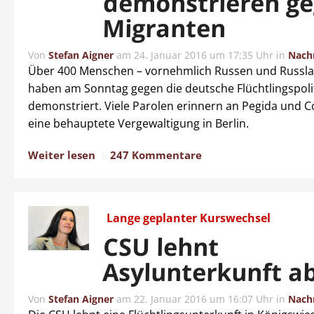
demonstrieren g
Migranten
Von
Stefan Aigner
am
24. Januar 2016 um 17:35 Uhr
in
Nach
Über 400 Menschen – vornehmlich Russen und Russl
haben am Sonntag gegen die deutsche Flüchtlingspoli
demonstriert. Viele Parolen erinnern an Pegida und C
eine behauptete Vergewaltigung in Berlin.
Weiter lesen
247 Kommentare
Lange geplanter Kurswechsel
CSU lehnt
Asylunterkunft a
Von
Stefan Aigner
am
22. Januar 2016 um 16:07 Uhr
in
Nach