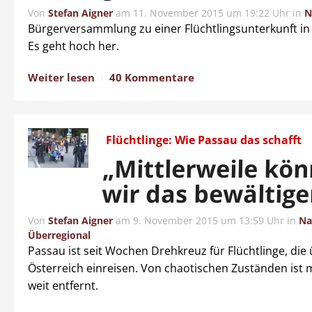
Von
Stefan Aigner
am
11. November 2015 um 19:22 Uhr
in
N
Bürgerversammlung zu einer Flüchtlingsunterkunft in
Es geht hoch her.
Weiter lesen
40 Kommentare
Flüchtlinge: Wie Passau das schafft
„Mittlerweile kö
wir das bewältige
Von
Stefan Aigner
am
9. November 2015 um 13:59 Uhr
in
Na
Überregional
Passau ist seit Wochen Drehkreuz für Flüchtlinge, die
Österreich einreisen. Von chaotischen Zuständen ist 
weit entfernt.