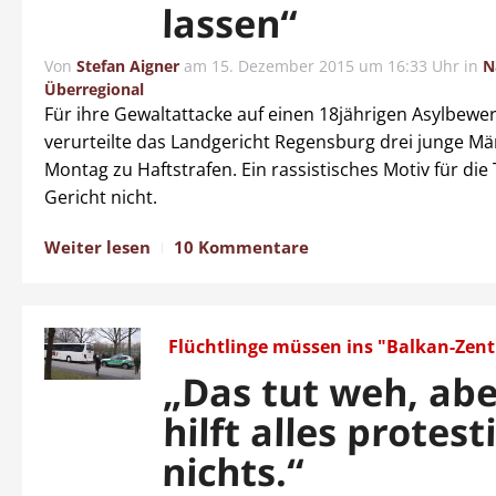
lassen“
Von
Stefan Aigner
am
15. Dezember 2015 um 16:33 Uhr
in
N
Überregional
Für ihre Gewaltattacke auf einen 18jährigen Asylbewe
verurteilte das Landgericht Regensburg drei junge M
Montag zu Haftstrafen. Ein rassistisches Motiv für die
Gericht nicht.
Weiter lesen
10 Kommentare
Flüchtlinge müssen ins "Balkan-Zen
„Das tut weh, abe
hilft alles protest
nichts.“