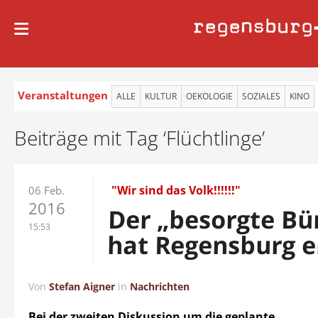
regensburg
Veranstaltungen
ALLE
KULTUR
OEKOLOGIE
SOZIALES
KINO
Beiträge mit Tag ‘Flüchtlinge’
"Wir sind das Volk!!!!!!"
06 Feb.
2016
Der „besorgte Bü
15:53
hat Regensburg e
Von
Stefan Aigner
in
Nachrichten
Bei der zweiten Diskussion um die geplante