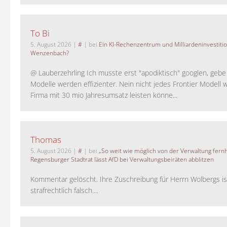
To Bi
5. August 2026
|
#
| bei
Ein KI-Rechenzentrum und Milliardeninvestiti
Wenzenbach?
@ Lauberzehrling Ich musste erst "apodiktisch" googlen, gebe i
Modelle werden effizienter. Nein nicht jedes Frontier Modell w
Firma mit 30 mio Jahresumsatz leisten könne...
Thomas
5. August 2026
|
#
| bei
„So weit wie möglich von der Verwaltung fernh
Regensburger Stadtrat lässt AfD bei Verwaltungsbeiräten abblitzen
Kommentar gelöscht. Ihre Zuschreibung für Herrn Wolbergs is
strafrechtlich falsch....