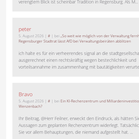
verengtem Blick ist scheinbar Tradition in Regensburg. Als M...
peter
5. August 2026
|
#
| bei
„So weit wie möglich von der Verwaltung fernh
Regensburger Stadtrat lässt AfD bei Verwaltungsbeiräten abblitzen
ich halte es für ein verheerendes signal an die stadtgesellscha
ausgerechnet einen rechtskräftig wegen bestechlichkeit und
vorteilsannahme im zusammenhang mit bautätigkeiten verurteilt
Bravo
5. August 2026
|
#
| bei
Ein KI-Rechenzentrum und Milliardeninvestiti
Wenzenbach?
Ihr Beitrag, @Herr Feilner, erweckt den Eindruck, als hätten Si
Aussagen zum geplanten Rechenzentrum widerlegt. Tatsächlic
Sie vor allem Behauptungen, die niemand aufgestellt hat. ...