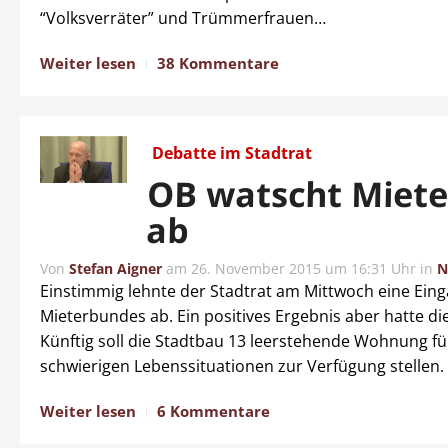
“Volksverräter” und Trümmerfrauen…
Weiter lesen
38 Kommentare
Debatte im Stadtrat
OB watscht Miet
ab
Von
Stefan Aigner
am
26. November 2015 um 16:31 Uhr
in
N
Einstimmig lehnte der Stadtrat am Mittwoch eine Ein
Mieterbundes ab. Ein positives Ergebnis aber hatte di
Künftig soll die Stadtbau 13 leerstehende Wohnung f
schwierigen Lebenssituationen zur Verfügung stellen.
Weiter lesen
6 Kommentare