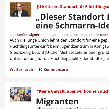
JU kritisiert Standort für Flüchtling
„Dieser Standort 
eine Schmarrn-Id
Von
Stefan Aigner
am
26. Januar 2016 um 15:22 Uhr
in
Nach
Auch die Junge Union lehnt den Standort für eine gep
Flüchtlingsunterkunft beim Jugendzentrum in Königsw
Gleichzeitig betont JU-Chef Michael Lehner aber grund
Unterstützung für die Flüchtlingspolitik der Stadtregi
Weiter lesen
10 Kommentare
"Keine Gewalt, aber wir können auch
Migranten