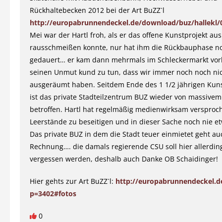
Rückhaltebecken 2012 bei der Art BuZZ`l
http://europabrunnendeckel.de/download/buz/hallekl/
Mei war der Hartl froh, als er das offene Kunstprojekt a
rausschmeißen konnte, nur hat ihm die Rückbauphase no
gedauert… er kam dann mehrmals im Schleckermarkt vo
seinen Unmut kund zu tun, dass wir immer noch noch ni
ausgeräumt haben. Seitdem Ende des 1 1/2 jährigen Kuns
ist das private Stadteilzentrum BUZ wieder von massivem
betroffen. Hartl hat regelmäßig medienwirksam versproc
Leerstände zu beseitigen und in dieser Sache noch nie et
Das private BUZ in dem die Stadt teuer einmietet geht au
Rechnung…. die damals regierende CSU soll hier allerdin
vergessen werden, deshalb auch Danke OB Schaidinger!
Hier gehts zur Art BuZZ`l:
http://europabrunnendeckel.d
p=3402#fotos
0