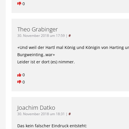
0
Theo Grabinger
30. November 2018 um 17:59
|
#
+Und weil der Hartl mal König und Königin von Harting u
Burgweinting..war+
Leider ist er dort (es) nimmer.
0
0
Joachim Datko
30. November 2018 um 18:31
|
#
Das kein falscher Eindruck entsteht: