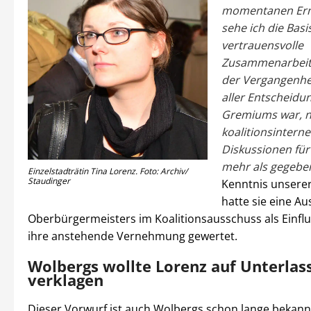
momentanen Erm
sehe ich die Basis
vertrauensvolle
Zusammenarbeit,
der Vergangenhe
aller Entscheidu
Gremiums war, n
koalitionsintern
Diskussionen für
mehr als gegeben
Einzelstadträtin Tina Lorenz. Foto: Archiv/
Staudinger
Kenntnis unsere
hatte sie eine A
Oberbürgermeisters im Koalitionsausschuss als Einf
ihre anstehende Vernehmung gewertet.
Wolbergs wollte Lorenz auf Unterlas
verklagen
Dieser Vorwurf ist auch Wolbergs schon lange bekannt