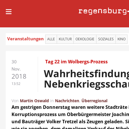
regensburg
Veranstaltungen
ALLE
KULTUR
OEKOLOGIE
SOZIALES
KINO
Tag 22 im Wolbergs-Prozess
30
Nov.
Wahrheitsfindun
2018
Nebenkriegsscha
13:52
Von
Martin Oswald
in
Nachrichten
,
Überregional
Am gestrigen Donnerstag waren weitere Stadträte
Korruptionsprozess um Oberbürgermeister Joachi
und Bauträger Volker Tretzel als Zeugen geladen. Si
wie sie angeben, dem damaligen Verkauf des Nibe