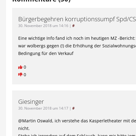
Bürgerbegehren korruptionssumpf Spd/C
30. November 2018 um 14:16
|
#
Eine wichtige Info fand ich noch im heutigen MZ -Bericht:
war wolbergs gegen (!) die Erhöhung der Sozialwohnungs
Bedingung für den Verkauf
0
0
Giesinger
30. November 2018 um 14:17
|
#
@Martin Oswald, ich verstehe das Kasperletheater mit d
nicht.
Stehe ich irgendwo auf dem Schlauch, kann mir bitte jem