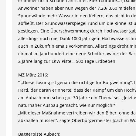
er immer noch Schaden anrichtet: Elektrodrähte… ( Danke 
Anwohner haben aber nun wegen der 7,20/ 3,60 m tiefen
Spundwände mehr Wasser in den Kellern, das nicht in d
abfließt. Der Grundwasserspiegel rund um die Rinne ist 
gestiegen. Eine Überschwemmung durch Hochwasser gab
allerdings noch nie! Dank 1000 jährigem Hochwasserschu
auch in Zukunft niemals vorkommen. Allerdings droht m
einmal im Jahrhundert eine neue Schotterlawine; der Ba
2 Jahre lang zur LKW Piste… 500 Tage Erdbeben.
MZ März 2016:
“”„Diese Lösung ist genau die richtige für Burgweinting“,
Hartl, der daran erinnerte, dass der Kampf um den Hoch
am Aubach nun schon gut 30 Jahre ein Thema sei. „Jetzt w
naturnaher Ausbau gemacht, wie nur möglich!“
„Mit dieser Maßnahme vertreiben wir den Biber, ohne da
abknallen müssen“, sagte Oberbürgermeister Joachim Wol
Baggerpiste Aubach: