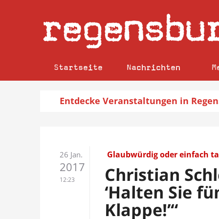
regensbu
Startseite
Nachrichten
M
Entdecke
Veranstaltungen
in Regen
Glaubwürdig oder einfach ta
26 Jan.
2017
Christian Sch
12:23
‘Halten Sie fü
Klappe!’“