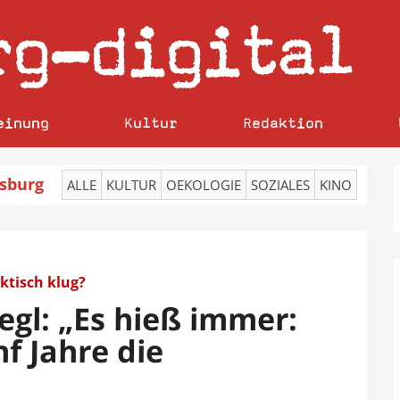
rg
digital
–
einung
Kultur
Redaktion
sburg
ALLE
KULTUR
OEKOLOGIE
SOZIALES
KINO
ktisch klug?
legl: „Es hieß immer:
nf Jahre die