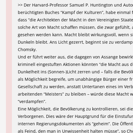
>> Der Harvard-Professor Samuel P. Huntington und Auto
berüchtigten Buches “Kampf der Kulturen”, habe einmal fe
dass “die Architekten der Macht in den Vereinigten Staat
solche Art von Macht schaffen müssen, die zwar gefühlt, 
gesehen werden kann. Macht bleibt wirkungsvoll, wenn s
Dunkeln bleibt. Ans Licht gezerrt, beginnt sie zu verdamp
Chomsky.
Und er führt weiter aus, die dagegen von Assange bewirk
kriminell eingestuften Aktionen könnten “die Macht aus d
Dunkelheit ins (Sonnen-)Licht zerren und – falls die Bevö
als Möglichkeit begreife, um unabhängige Bürger einer f
Gesellschaft zu werden, anstatt Untertanen eines im Ve
arbeitenden “Meisters” zu bleiben – würde diese Macht 
“verdampfen”.
Eine Möglichkeit, die Bevölkerung zu kontrollieren, sei di
Verborgenen. Dies wäre der Hauptgrund für die Einstufu
internen Regierungsdokumenten als “geheim”. Die Öffentli
als Feind, den man in Unwissenheit halten müsse”, so Ch