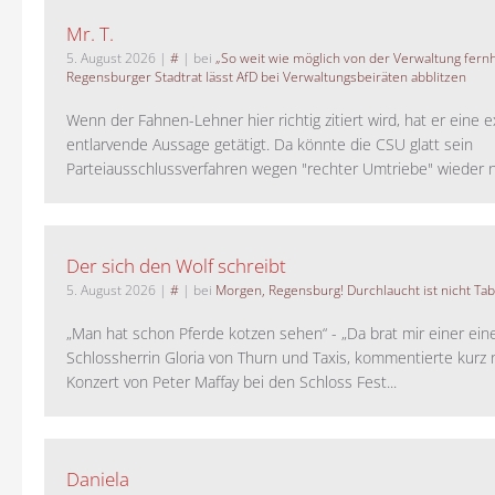
Mr. T.
5. August 2026
|
#
| bei
„So weit wie möglich von der Verwaltung fernh
Regensburger Stadtrat lässt AfD bei Verwaltungsbeiräten abblitzen
Wenn der Fahnen-Lehner hier richtig zitiert wird, hat er eine 
entlarvende Aussage getätigt. Da könnte die CSU glatt sein
Parteiausschlussverfahren wegen "rechter Umtriebe" wieder ne
Der sich den Wolf schreibt
5. August 2026
|
#
| bei
Morgen, Regensburg! Durchlaucht ist nicht Tab
„Man hat schon Pferde kotzen sehen“ - „Da brat mir einer ein
Schlossherrin Gloria von Thurn und Taxis, kommentierte kurz
Konzert von Peter Maffay bei den Schloss Fest...
Daniela