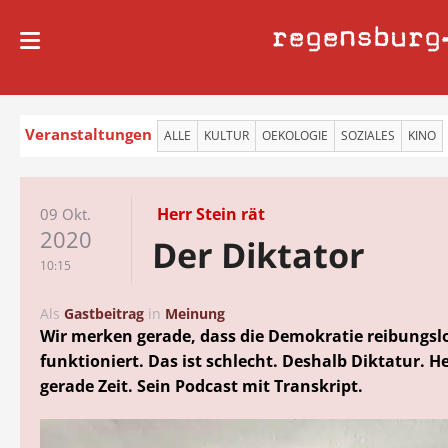
regensburg
Veranstaltungen
ALLE
KULTUR
OEKOLOGIE
SOZIALES
KINO
Herr Stein rät
09 Okt.
2020
Der Diktator
10:15
Als
Gastbeitrag
in
Meinung
Wir merken gerade, dass die Demokratie reibungsl
funktioniert. Das ist schlecht. Deshalb Diktatur. He
gerade Zeit. Sein Podcast mit Transkript.