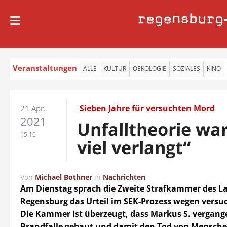
regensburg
Veranstaltungen
ALLE
KULTUR
OEKOLOGIE
SOZIALES
KINO
Sieben Jahre für versuchten Mord
21 Apr.
2021
Unfalltheorie war
15:10
viel verlangt“
Von
Michael Bothner
in
Nachrichten
Am Dienstag sprach die Zweite Strafkammer des L
Regensburg das Urteil im SEK-Prozess wegen versu
Die Kammer ist überzeugt, dass Markus S. vergange
Brandfalle gebaut und damit den Tod von Menschen