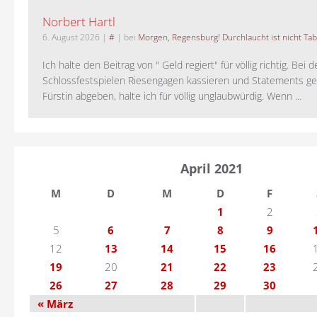
Norbert Hartl
6. August 2026
|
#
| bei
Morgen, Regensburg! Durchlaucht ist nicht Tab
Ich halte den Beitrag von " Geld regiert" für völlig richtig. Bei 
Schlossfestspielen Riesengagen kassieren und Statements ge
Fürstin abgeben, halte ich für völlig unglaubwürdig. Wenn ...
April 2021
M
D
M
D
F
1
2
5
6
7
8
9
12
13
14
15
16
19
20
21
22
23
26
27
28
29
30
« März