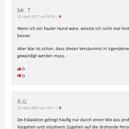
Mr. T.
22. April 2021 um 09:56
|
#
Wenn ich ein Fauler Hund wäre, wüsste ich nicht mal hint
besser.
Aber klar ist schon, dass dieses Versäumnis in irgendein
gewürdigt werden muss.
0
0
R.G.
22. April 2021 um 10:11
|
#
De-Eskalation gelingt häufig nur durch einen Mix aus pro
Vorgehen und intuitivem Zugehen auf die drohende Pers