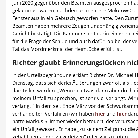
Juni 2020 gegenüber den Beamten ausgesprochen hab
gekommen waren, nachdem er mehrere Molotow-Cock
Fenster aus in ein Gebüsch geworfen hatte. Den Zuruf
Beamten haben mehrere Zeugen unabhängig voneina
Gericht bestätigt. Die Kammer sieht darin ein entsche
für die Frage der Schuld und auch dafür, ob bei der v
Tat das Mordmerkmal der Heimtücke erfüllt ist.
Richter glaubt Erinnerungslücken nic
In der Urteilsbegründung erklärt Richter Dr. Michae
Dienstag, dass sich derlei Äußerungen zwar oft als „l
darstellen würden. „Wenn so etwas dann aber doch ein
meinem Unfall zu sprechen, ist sehr viel verlangt. Wir 
verlangt.“ In dem seit Ende März vor der Schwurkam
verhandelten Verfahren (wir haben
hier
und
hier
darü
hatte Markus S. immer wieder beteuert, der verursach
ein Unfall gewesen. Er habe „zu keinem Zeitpunkt die 
gehabt, jemanden zu verletzen“ oder gar zu töten.