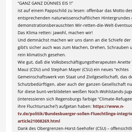
“GANZ GANZ DÜNNES EIS !!”
ist auf einem Pappschild zu lesen: offenbar das Motto de
entsprechenden naturwissenschaftlichen Hintergrundes 
demonstrationsberauschten Wir-retten-die-Welt-Eventsu
Das Klima retten: jawohl, machen wir!
Und demnächst machen wir uns dann an die Schiefe der E
gibt’s sicher auch was zum Machen, Drehen, Schrauben 
rein klimatisch gesehen.
Wie gut, daß die Volksbeschäftigungstherapeuten Anett
Mauz (CDU) und Stephan Mayer (CSU) ein neues “echtes
Gemeinschaftswerk von Staat und Zivilgesellschaft, das 
Schutzbedürftigen, aber auch der ganzen Gesellschaft nut
für diese bunt-verblödeten weißen Noch-Wohlstands-Jug
(interessieren sich Regensburgs farbige “Climate-Refugees
ihre Fluchtursache?) aufgetan haben:
https://www.n-
tv.de/politik/Bundesbuerger-sollen-Fluechtlinge-integri
article21008269.html
Dank des Obergrenzen-Horst-Seehofer (CSU) – offensichtl