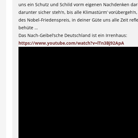
uns ein Schutz und Schild vorm eigenen Nachdenken dar
darunter sicher steh’n, bis alle Klimastürm’ vorübergeh’n
des Nobel-Friedenspreis, in deiner Güte uns alle Zeit refl
behüte …
Das Nach-Geibel’sche Deutschland ist ein Irrenhaus:
https://www.youtube.com/watch?v=lTn3Bj92ApA