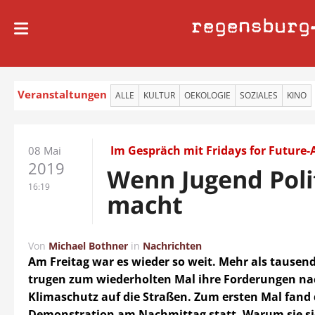
regensburg
Veranstaltungen
ALLE
KULTUR
OEKOLOGIE
SOZIALES
KINO
Im Gespräch mit Fridays for Future-
08 Mai
2019
Wenn Jugend Poli
16:19
macht
Von
Michael Bothner
in
Nachrichten
Am Freitag war es wieder so weit. Mehr als tausen
trugen zum wiederholten Mal ihre Forderungen n
Klimaschutz auf die Straßen. Zum ersten Mal fand 
Demonstration am Nachmittag statt. Warum sie s