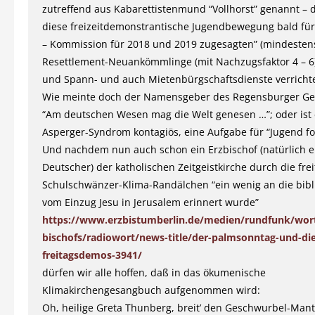
zutreffend aus Kabarettistenmund “Vollhorst” genannt – 
diese freizeitdemonstrantische Jugendbewegung bald für
– Kommission für 2018 und 2019 zugesagten” (mindestens
Resettlement-Neuankömmlinge (mit Nachzugsfaktor 4 – 6
und Spann- und auch Mietenbürgschaftsdienste verricht
Wie meinte doch der Namensgeber des Regensburger Gei
“Am deutschen Wesen mag die Welt genesen …”; oder ist
Asperger-Syndrom kontagiös, eine Aufgabe für “Jugend fo
Und nachdem nun auch schon ein Erzbischof (natürlich e
Deutscher) der katholischen Zeitgeistkirche durch die fre
Schulschwänzer-Klima-Randälchen “ein wenig an die bibl
vom Einzug Jesu in Jerusalem erinnert wurde”
https://www.erzbistumberlin.de/medien/rundfunk/wort
bischofs/radiowort/news-title/der-palmsonntag-und-die
freitagsdemos-3941/
dürfen wir alle hoffen, daß in das ökumenische
Klimakirchengesangbuch aufgenommen wird:
Oh, heilige Greta Thunberg, breit’ den Geschwurbel-Mant