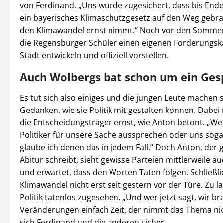
von Ferdinand. „Uns wurde zugesichert, dass bis Ende
ein bayerisches Klimaschutzgesetz auf den Weg gebra
den Klimawandel ernst nimmt.“ Noch vor den Sommer
die Regensburger Schüler einen eigenen Forderungska
Stadt entwickeln und offiziell vorstellen.
Auch Wolbergs bat schon um ein Ges
Es tut sich also einiges und die jungen Leute machen s
Gedanken, wie sie Politik mit gestalten können. Dabe
die Entscheidungsträger ernst, wie Anton betont. „We
Politiker für unsere Sache aussprechen oder uns soga
glaube ich denen das in jedem Fall.“ Doch Anton, der 
Abitur schreibt, sieht gewisse Parteien mittlerweile au
und erwartet, dass den Worten Taten folgen. Schließli
Klimawandel nicht erst seit gestern vor der Türe. Zu l
Politik tatenlos zugesehen. „Und wer jetzt sagt, wir b
Veränderungen einfach Zeit, der nimmt das Thema nich
sich Ferdinand und die anderen sicher.