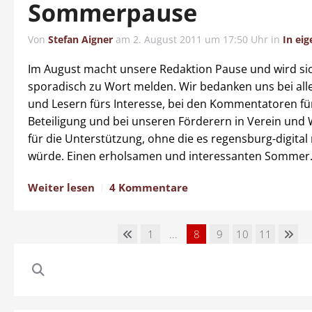
Sommerpause
Von
Stefan Aigner
am
2. August 2011 um 17:50 Uhr
in
In ei
Im August macht unsere Redaktion Pause und wird si
sporadisch zu Wort melden. Wir bedanken uns bei all
und Lesern fürs Interesse, bei den Kommentatoren für
Beteiligung und bei unseren Förderern in Verein und 
für die Unterstützung, ohne die es regensburg-digital
würde. Einen erholsamen und interessanten Sommer
Weiter lesen
4 Kommentare
1
...
8
9
10
11