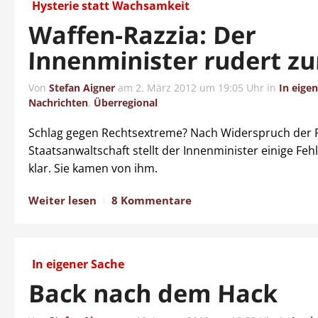
Hysterie statt Wachsamkeit
Waffen-Razzia: Der
Innenminister rudert z
Von
Stefan Aigner
am
2. März 2012 um 19:05 Uhr
in
In eige
Nachrichten
,
Überregional
Schlag gegen Rechtsextreme? Nach Widerspruch der
Staatsanwaltschaft stellt der Innenminister einige Fe
klar. Sie kamen von ihm.
Weiter lesen
8 Kommentare
In eigener Sache
Back nach dem Hack