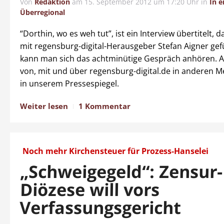
Von
Redaktion
am
15. September 2012 um 17:20 Uhr
in
In e
Überregional
“Dorthin, wo es weh tut”, ist ein Interview übertitelt, 
mit regensburg-digital-Herausgeber Stefan Aigner gefü
kann man sich das achtminütige Gespräch anhören. Al
von, mit und über regensburg-digital.de in anderen M
in unserem Pressespiegel.
Weiter lesen
1 Kommentar
Noch mehr Kirchensteuer für Prozess-Hanselei
„Schweigegeld“: Zensur-
Diözese will vors
Verfassungsgericht