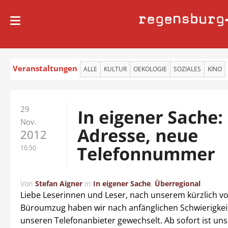
regensburg
Veranstaltungen
ALLE
KULTUR
OEKOLOGIE
SOZIALES
KINO
29
In eigener Sache
Nov.
Adresse, neue
2012
Telefonnummer
10:50
Von
Stefan Aigner
in
In eigener Sache
,
Überregional
Liebe Leserinnen und Leser, nach unserem kürzlich v
Büroumzug haben wir nach anfänglichen Schwierigkei
unseren Telefonanbieter gewechselt. Ab sofort ist un