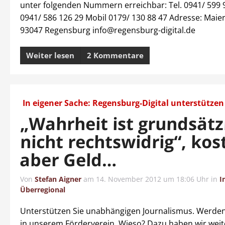
unter folgenden Nummern erreichbar: Tel. 0941/ 599 
0941/ 586 126 29 Mobil 0179/ 130 88 47 Adresse: Maier
93047 Regensburg info@regensburg-digital.de
Weiter lesen
2 Kommentare
In eigener Sache: Regensburg-Digital unterstützen
„Wahrheit ist grundsätz
nicht rechtswidrig“, kos
aber Geld…
Von
Stefan Aigner
am
14. November 2012 um 18:06 Uhr
in
I
Überregional
Unterstützen Sie unabhängigen Journalismus. Werden 
in unserem Förderverein. Wieso? Dazu haben wir weit