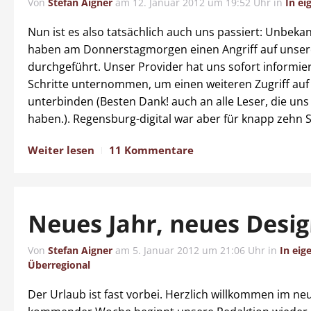
Von
Stefan Aigner
am
12. Januar 2012 um 19:52 Uhr
in
In ei
Nun ist es also tatsächlich auch uns passiert: Unbeka
haben am Donnerstagmorgen einen Angriff auf unser
durchgeführt. Unser Provider hat uns sofort informier
Schritte unternommen, um einen weiteren Zugriff auf 
unterbinden (Besten Dank! auch an alle Leser, die uns
haben.). Regensburg-digital war aber für knapp zehn 
Weiter lesen
11 Kommentare
Neues Jahr, neues Desi
Von
Stefan Aigner
am
5. Januar 2012 um 21:06 Uhr
in
In eig
Überregional
Der Urlaub ist fast vorbei. Herzlich willkommen im ne