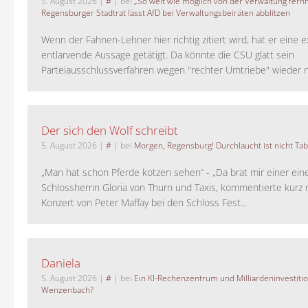
5. August 2026
|
#
| bei
„So weit wie möglich von der Verwaltung fernh
Regensburger Stadtrat lässt AfD bei Verwaltungsbeiräten abblitzen
Wenn der Fahnen-Lehner hier richtig zitiert wird, hat er eine 
entlarvende Aussage getätigt. Da könnte die CSU glatt sein
Parteiausschlussverfahren wegen "rechter Umtriebe" wieder ne
Der sich den Wolf schreibt
5. August 2026
|
#
| bei
Morgen, Regensburg! Durchlaucht ist nicht Tab
„Man hat schon Pferde kotzen sehen“ - „Da brat mir einer ein
Schlossherrin Gloria von Thurn und Taxis, kommentierte kurz
Konzert von Peter Maffay bei den Schloss Fest...
Daniela
5. August 2026
|
#
| bei
Ein KI-Rechenzentrum und Milliardeninvestiti
Wenzenbach?