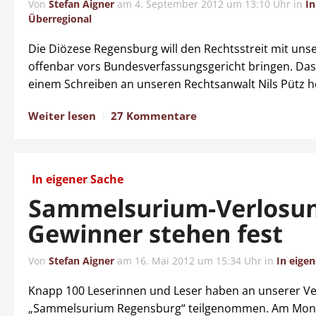
Von
Stefan Aigner
am
4. September 2012 um 13:10 Uhr
in
In
Überregional
Die Diözese Regensburg will den Rechtsstreit mit uns
offenbar vors Bundesverfassungsgericht bringen. Das
einem Schreiben an unseren Rechtsanwalt Nils Pütz h
Weiter lesen
27 Kommentare
In eigener Sache
Sammelsurium-Verlosun
Gewinner stehen fest
Von
Stefan Aigner
am
16. Mai 2012 um 15:34 Uhr
in
In eige
Knapp 100 Leserinnen und Leser haben an unserer V
„Sammelsurium Regensburg“ teilgenommen. Am Mon