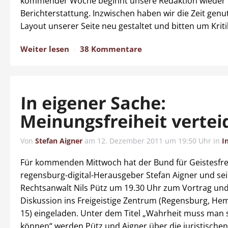
kommender Woche beginnt unsere Redaktion wieder 
Berichterstattung. Inzwischen haben wir die Zeit genu
Layout unserer Seite neu gestaltet und bitten um Kriti
Weiter lesen
38 Kommentare
In eigener Sache:
Meinungsfreiheit vertei
Von
Stefan Aigner
am
12. Dezember 2011 um 19:50 Uhr
in
I
Für kommenden Mittwoch hat der Bund für Geistesfrei
regensburg-digital-Herausgeber Stefan Aigner und se
Rechtsanwalt Nils Pütz um 19.30 Uhr zum Vortrag und
Diskussion ins Freigeistige Zentrum (Regensburg, He
15) eingeladen. Unter dem Titel „Wahrheit muss man s
können“ werden Pütz und Aigner über die juristischen