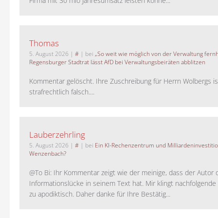
Firma mit 30 mio Jahresumsatz leisten könne...
Thomas
5. August 2026
|
#
| bei
„So weit wie möglich von der Verwaltung fernh
Regensburger Stadtrat lässt AfD bei Verwaltungsbeiräten abblitzen
Kommentar gelöscht. Ihre Zuschreibung für Herrn Wolbergs is
strafrechtlich falsch....
Lauberzehrling
5. August 2026
|
#
| bei
Ein KI-Rechenzentrum und Milliardeninvestiti
Wenzenbach?
@To Bi: Ihr Kommentar zeigt wie der meinige, dass der Autor 
Informationslücke in seinem Text hat. Mir klingt nachfolgende
zu apodiktisch. Daher danke für Ihre Bestätig...