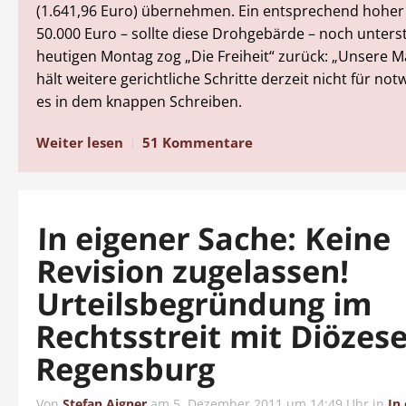
(1.641,96 Euro) übernehmen. Ein entsprechend hoher 
50.000 Euro – sollte diese Drohgebärde – noch unters
heutigen Montag zog „Die Freiheit“ zurück: „Unsere 
hält weitere gerichtliche Schritte derzeit nicht für not
es in dem knappen Schreiben.
Weiter lesen
51 Kommentare
In eigener Sache: Keine
Revision zugelassen!
Urteilsbegründung im
Rechtsstreit mit Diözes
Regensburg
Von
Stefan Aigner
am
5. Dezember 2011 um 14:49 Uhr
in
In