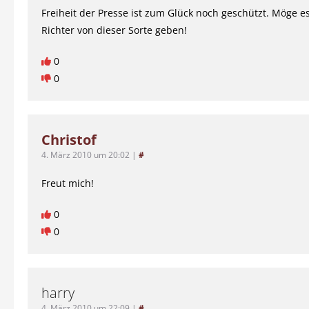
Freiheit der Presse ist zum Glück noch geschützt. Möge 
Richter von dieser Sorte geben!
0
0
Christof
4. März 2010 um 20:02
|
#
Freut mich!
0
0
harry
4. März 2010 um 22:09
|
#