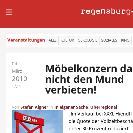
regensburg
Veranstaltungen
ALLE
KULTUR
OEKOLOGIE
SOZIALES
KINO
04
Möbelkonzern da
März
nicht den Mund
2010
verbieten!
17:11
Von
Stefan Aigner
in
In eigener Sache
,
Überregional
„Im Verkauf bei XXXL Hiendl
die Quote der Vollzeitbeschä
unter 30 Prozent reduziert.”