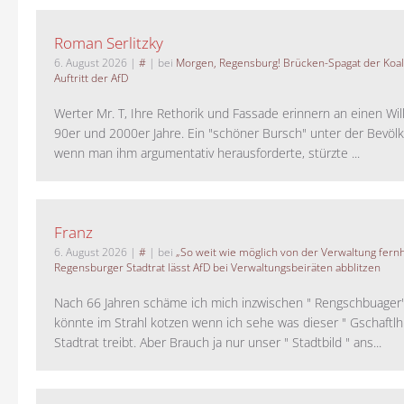
Roman Serlitzky
6. August 2026
|
#
| bei
Morgen, Regensburg! Brücken-Spagat der Koali
Auftritt der AfD
Werter Mr. T, Ihre Rethorik und Fassade erinnern an einen Wil
90er und 2000er Jahre. Ein "schöner Bursch" unter der Bevölk
wenn man ihm argumentativ herausforderte, stürzte ...
Franz
6. August 2026
|
#
| bei
„So weit wie möglich von der Verwaltung fernh
Regensburger Stadtrat lässt AfD bei Verwaltungsbeiräten abblitzen
Nach 66 Jahren schäme ich mich inzwischen " Rengschbuager" 
könnte im Strahl kotzen wenn ich sehe was dieser " Gschaftl
Stadtrat treibt. Aber Brauch ja nur unser " Stadtbild " ans...