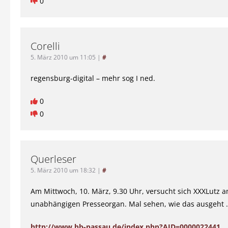
0
Corelli
5. März 2010 um 11:05
|
#
regensburg-digital – mehr sog I ned.
0
0
Querleser
5. März 2010 um 18:32
|
#
Am Mittwoch, 10. März, 9.30 Uhr, versucht sich XXXLutz 
unabhängigen Presseorgan. Mal sehen, wie das ausgeht 
http://www.bb-passau.de/index.php?AID=0000022441