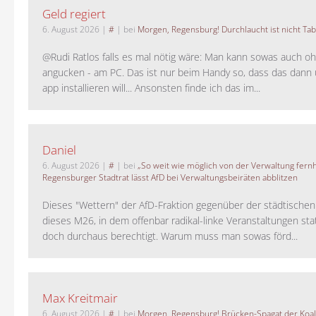
Geld regiert
6. August 2026
|
#
| bei
Morgen, Regensburg! Durchlaucht ist nicht Tab
@Rudi Ratlos falls es mal nötig wäre: Man kann sowas auch o
angucken - am PC. Das ist nur beim Handy so, dass das dann 
app installieren will... Ansonsten finde ich das im...
Daniel
6. August 2026
|
#
| bei
„So weit wie möglich von der Verwaltung fernh
Regensburger Stadtrat lässt AfD bei Verwaltungsbeiräten abblitzen
Dieses "Wettern" der AfD-Fraktion gegenüber der städtische
dieses M26, in dem offenbar radikal-linke Veranstaltungen stat
doch durchaus berechtigt. Warum muss man sowas förd...
Max Kreitmair
6. August 2026
|
#
| bei
Morgen, Regensburg! Brücken-Spagat der Koali