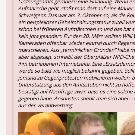
Ordnungsamts geradezu eine Einladung. Wenn es
Aufmärsche geht, stößt man dort auf eine Mauer
Schweigens. Das war am 3. Oktober so, als die Rou
ein beispielloser Geheimhaltungsstatus zuteil wu
schon bei früheren Aufmärschen so und das hat si
kein Jota geändert. Für den 20. März wollten Willi
Kameraden offenbar wieder einmal durch Regen
marschieren. Aus „terminlichen Gründen” habe m
aber abgesagt, schreibt der Oberpfälzer NPD-Chef
ihm betriebenen Internetseite. Eine „Ersatzdemon
werde so bald wie möglich bekannt gegeben. Sollte
jemand zu Gegenprotesten mobilisieren wollen, b
Unterstützung aus den Amtsstuben nicht zu hoffen
bestätigt auf Nachfrage zwar, dass es eine solch
gegeben habe. Ansonsten stiehlt man sich aber – w
aus der Verantwortung.