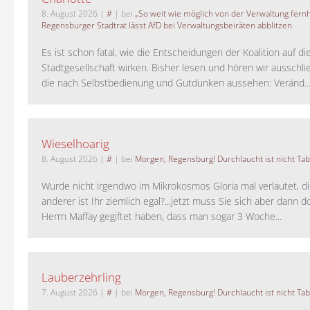
8. August 2026
|
#
| bei
„So weit wie möglich von der Verwaltung fernh
Regensburger Stadtrat lässt AfD bei Verwaltungsbeiräten abblitzen
Es ist schon fatal, wie die Entscheidungen der Koalition auf di
Stadtgesellschaft wirken. Bisher lesen und hören wir ausschli
die nach Selbstbedienung und Gutdünken aussehen: Veränd..
Wieselhoarig
8. August 2026
|
#
| bei
Morgen, Regensburg! Durchlaucht ist nicht Tab
Wurde nicht irgendwo im Mikrokosmos Gloria mal verlautet, d
anderer ist Ihr ziemlich egal?...jetzt muss Sie sich aber dann 
Herrn Maffay gegiftet haben, dass man sogar 3 Woche...
Lauberzehrling
7. August 2026
|
#
| bei
Morgen, Regensburg! Durchlaucht ist nicht Tab