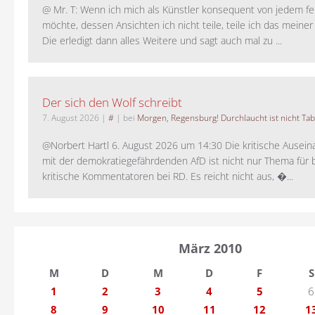
@ Mr. T: Wenn ich mich als Künstler konsequent von jedem fe
möchte, dessen Ansichten ich nicht teile, teile ich das meiner
Die erledigt dann alles Weitere und sagt auch mal zu ...
Der sich den Wolf schreibt
7. August 2026
|
#
| bei
Morgen, Regensburg! Durchlaucht ist nicht Tab
@Norbert Hartl 6. August 2026 um 14:30 Die kritische Ausei
mit der demokratiegefährdenden AfD ist nicht nur Thema für 
kritische Kommentatoren bei RD. Es reicht nicht aus, �...
März 2010
M
D
M
D
F
S
1
2
3
4
5
6
8
9
10
11
12
1