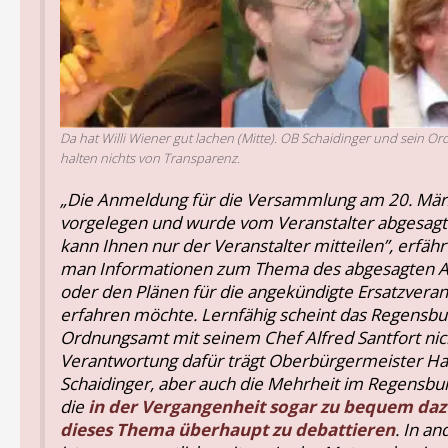
Da hat Willi Wiener gut lachen (Mitte). OB Schaidinger und sein 
halten nichts von Transparenz.
„Die Anmeldung für die Versammlung am 20. Mär
vorgelegen und wurde vom Veranstalter abgesagt.
kann Ihnen nur der Veranstalter mitteilen”, erfäh
man Informationen zum Thema des abgesagten 
oder den Plänen für die angekündigte Ersatzveran
erfahren möchte. Lernfähig scheint das Regensbu
Ordnungsamt mit seinem Chef Alfred Santfort nich
Verantwortung dafür trägt Oberbürgermeister H
Schaidinger, aber auch die Mehrheit im Regensbur
die
in der Vergangenheit sogar zu bequem da
dieses Thema überhaupt zu debattieren
. In a