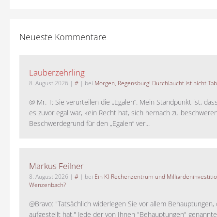
Neueste Kommentare
Lauberzehrling
8. August 2026
|
#
| bei
Morgen, Regensburg! Durchlaucht ist nicht Tab
@ Mr. T: Sie verurteilen die „Egalen“. Mein Standpunkt ist, da
es zuvor egal war, kein Recht hat, sich hernach zu beschwere
Beschwerdegrund für den „Egalen“ ver...
Markus Feilner
8. August 2026
|
#
| bei
Ein KI-Rechenzentrum und Milliardeninvestiti
Wenzenbach?
@Bravo: "Tatsächlich widerlegen Sie vor allem Behauptungen,
aufgestellt hat." Jede der von Ihnen "Behauptungen" genannte