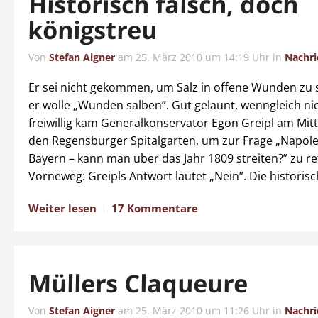
Historisch falsch, doch
königstreu
Von
Stefan Aigner
am
25. März 2010 um 14:19 Uhr
in
Nachri
Er sei nicht gekommen, um Salz in offene Wunden zu s
er wolle „Wunden salben”. Gut gelaunt, wenngleich ni
freiwillig kam Generalkonservator Egon Greipl am Mi
den Regensburger Spitalgarten, um zur Frage „Napol
Bayern – kann man über das Jahr 1809 streiten?” zu re
Vorneweg: Greipls Antwort lautet „Nein”. Die historisc
Weiter lesen
17 Kommentare
Müllers Claqueure
Von
Stefan Aigner
am
25. März 2010 um 11:26 Uhr
in
Nachri