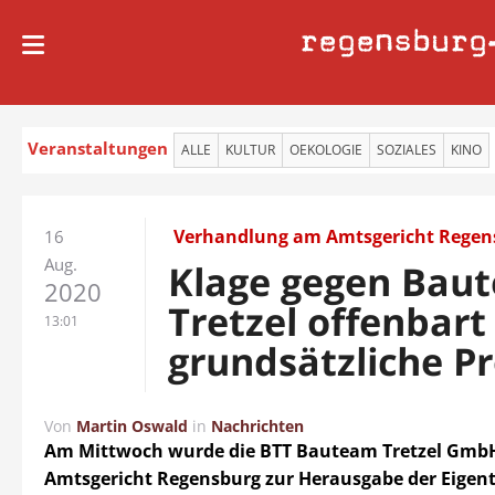
regensburg
Veranstaltungen
ALLE
KULTUR
OEKOLOGIE
SOZIALES
KINO
Verhandlung am Amtsgericht Regen
16
Aug.
Klage gegen Bau
2020
Tretzel offenbart
13:01
grundsätzliche P
Von
Martin Oswald
in
Nachrichten
Am Mittwoch wurde die BTT Bauteam Tretzel Gmb
Amtsgericht Regensburg zur Herausgabe der Eigen