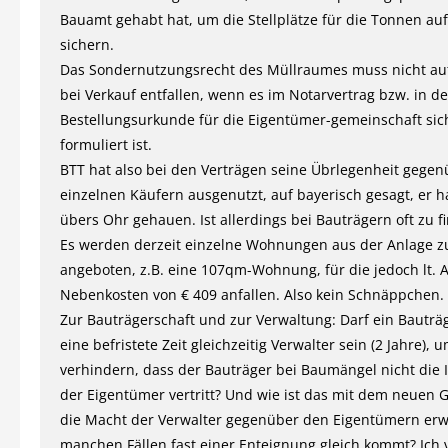
Bauamt gehabt hat, um die Stellplätze für die Tonnen au
sichern.
Das Sondernutzungsrecht des Müllraumes muss nicht au
bei Verkauf entfallen, wenn es im Notarvertrag bzw. in de
Bestellungsurkunde für die Eigentümer-gemeinschaft sic
formuliert ist.
BTT hat also bei den Verträgen seine Übrlegenheit gege
einzelnen Käufern ausgenutzt, auf bayerisch gesagt, er h
übers Ohr gehauen. Ist allerdings bei Bauträgern oft zu f
Es werden derzeit einzelne Wohnungen aus der Anlage 
angeboten, z.B. eine 107qm-Wohnung, für die jedoch lt. 
Nebenkosten von € 409 anfallen. Also kein Schnäppchen.
Zur Bauträgerschaft und zur Verwaltung: Darf ein Bauträg
eine befristete Zeit gleichzeitig Verwalter sein (2 Jahre), 
verhindern, dass der Bauträger bei Baumängel nicht die 
der Eigentümer vertritt? Und wie ist das mit dem neuen G
die Macht der Verwalter gegenüber den Eigentümern erwe
manchen Fällen fast einer Enteignung gleich kommt? Ich 