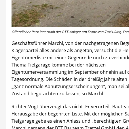
Öffentlicher Park innerhalb der BTT-Anlage am Franz-von-Taxis-Ring. Foto
Geschäftsführer Marchl, von der nachgetragenen Be
Klägerpartei alles andere als angetan, versucht die H
Eigentümerliste mit einer Gegenrede noch zu verhind
Thema Tiefgarage komme bei der nächsten
Eigentümerversammlung im September ohnehin auf d
Tagesordnung. Die Schäden in der dreißig Jahre alten
„ganz normale Abnutzungserscheinungen“, man sei ab
Zustand begutachten zu lassen, so Marchl.
Richter Vogt überzeugt das nicht. Er verurteilt Bautea
Herausgabe der begehrten Liste. Mit der möglichen S
Tiefgarage gebe es einen Anlass und „berechtigten Gr
Marchl namens der BTT Bauteam Tretzel GmbH den 