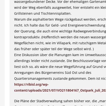
wassergebundener Decke. Vor der ehemaligen Gartenamt
wird der Weg ebenfalls ausgeweitet, hier entsteht ein klei
Grillsteinen und Tischtennisplatten.
Warum die asphaltierten Wege rückgebaut werden, erschl
nicht. Ich halte das für Geld- und Energieverschwendung 
der Querung, die auch eine wichtige Radwegeverbindung i
kontraproduktiv. (Hoffentlich werden die neuen wasser
Wegeflächen nicht, wie im Villapark, mit rutschigem Metal
das früher oder später teil der Wege selbst wird. )
Eine Diskussion über die Planungen kam im Umweltauss
allerdings leider nicht zustande. Die Beschlussvorlage vo
liest sich so, als wäre die neue Wegeführung auf Grund 
Anregungen des Bürgervereins Süd Ost und des
Quartiersmanagements zustande gekommen. Dem ist nich
https://ribisl.org/wp-
content/uploads/2021/07/VO211804167_Ostpark_Juli_20
Die Pläne der Stadtverwaltung sahen bisher vor, die „ma