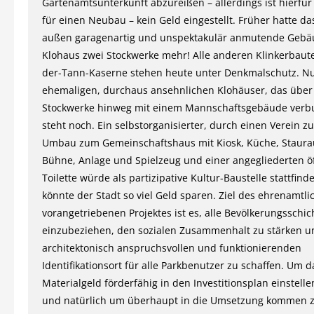
Gartenamtsunterkunft abzureißen – allerdings ist hierfür
für einen Neubau – kein Geld eingestellt. Früher hatte d
außen garagenartig und unspektakulär anmutende Gebä
Klohaus zwei Stockwerke mehr! Alle anderen Klinkerbaut
der-Tann-Kaserne stehen heute unter Denkmalschutz. Nu
ehemaligen, durchaus ansehnlichen Klohäuser, das über
Stockwerke hinweg mit einem Mannschaftsgebäude verb
steht noch. Ein selbstorganisierter, durch einen Verein z
Umbau zum Gemeinschaftshaus mit Kiosk, Küche, Staura
Bühne, Anlage und Spielzeug und einer angegliederten öf
Toilette würde als partizipative Kultur-Baustelle stattfin
könnte der Stadt so viel Geld sparen. Ziel des ehrenamtli
vorangetriebenen Projektes ist es, alle Bevölkerungsschic
einzubeziehen, den sozialen Zusammenhalt zu stärken u
architektonisch anspruchsvollen und funktionierenden
Identifikationsort für alle Parkbenutzer zu schaffen. Um d
Materialgeld förderfähig in den Investitionsplan einstell
und natürlich um überhaupt in die Umsetzung kommen z