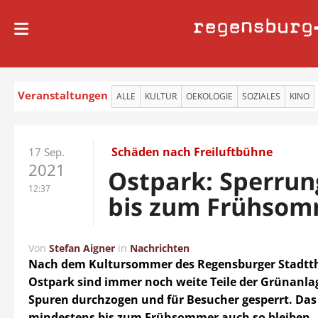
regensburg
Veranstaltungen
ALLE
KULTUR
OEKOLOGIE
SOZIALES
KINO
Schäden nach Freiluftbühne
17 Sep.
2021
Ostpark: Sperrun
12:37
bis zum Frühso
Von
Stefan Aigner
in
Nachrichten
Nach dem Kultursommer des Regensburger Stadtt
Ostpark sind immer noch weite Teile der Grünanla
Spuren durchzogen und für Besucher gesperrt. Das
mindestens bis zum Frühsommer auch so bleiben.