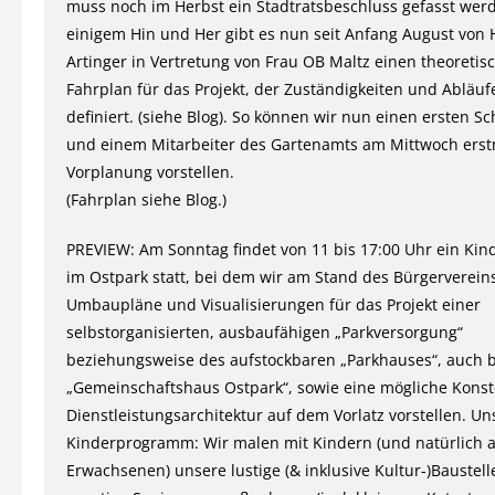
muss noch im Herbst ein Stadtratsbeschluss gefasst wer
einigem Hin und Her gibt es nun seit Anfang August von
Artinger in Vertretung von Frau OB Maltz einen theoretis
Fahrplan für das Projekt, der Zuständigkeiten und Abläuf
definiert. (siehe Blog). So können wir nun einen ersten Sc
und einem Mitarbeiter des Gartenamts am Mittwoch erst
Vorplanung vorstellen.
(Fahrplan siehe Blog.)
PREVIEW: Am Sonntag findet von 11 bis 17:00 Uhr ein Kind
im Ostpark statt, bei dem wir am Stand des Bürgervereins
Umbaupläne und Visualisierungen für das Projekt einer
selbstorganisierten, ausbaufähigen „Parkversorgung“
beziehungsweise des aufstockbaren „Parkhauses“, auch b
„Gemeinschaftshaus Ostpark“, sowie eine mögliche Konste
Dienstleistungsarchitektur auf dem Vorlatz vorstellen. Un
Kinderprogramm: Wir malen mit Kindern (und natürlich 
Erwachsenen) unsere lustige (& inklusive Kultur-)Baustel