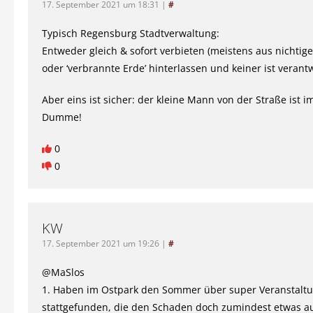
17. September 2021 um 18:31
|
#
Typisch Regensburg Stadtverwaltung:
Entweder gleich & sofort verbieten (meistens aus nichti
oder ‘verbrannte Erde’ hinterlassen und keiner ist verantw
Aber eins ist sicher: der kleine Mann von der Straße ist 
Dumme!
0
0
KW
17. September 2021 um 19:26
|
#
@MaSlos
1. Haben im Ostpark den Sommer über super Veranstalt
stattgefunden, die den Schaden doch zumindest etwas a