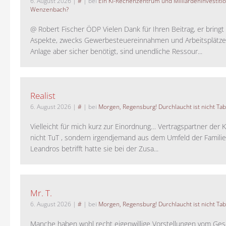
6. August 2026
|
#
| bei
Ein KI-Rechenzentrum und Milliardeninvestiti
Wenzenbach?
@ Robert Fischer ÖDP Vielen Dank für Ihren Beitrag, er bring
Aspekte, zwecks Gewerbesteuereinnahmen und Arbeitsplätze
Anlage aber sicher benötigt, sind unendliche Ressour...
Realist
6. August 2026
|
#
| bei
Morgen, Regensburg! Durchlaucht ist nicht Tab
Vielleicht für mich kurz zur Einordnung… Vertragspartner der K
nicht TuT , sondern irgendjemand aus dem Umfeld der Familie 
Leandros betrifft hatte sie bei der Zusa...
Mr. T.
6. August 2026
|
#
| bei
Morgen, Regensburg! Durchlaucht ist nicht Tab
Manche haben wohl recht eigenwillige Vorstellungen vom Gesc