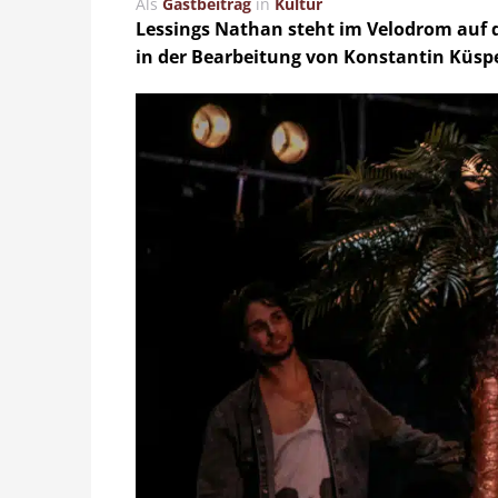
Als
Gastbeitrag
in
Kultur
Lessings Nathan steht im Velodrom auf 
in der Bearbeitung von Konstantin Küspe