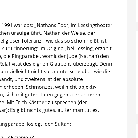
. 1991 war das: „Nathans Tod“, im Lessingtheater
hen uraufgeführt. Nathan der Weise, der
ligiöser Toleranz“, wie das so schön heißt, ist
 Zur Erinnerung: im Original, bei Lessing, erzählt
, die Ringparabel, womit der Jude (Nathan) den
Relativität des eignen Glaubens überzeugt. Denn
am vielleicht nicht so ununterscheidbar wie die
andt, und zweitens ist der absolute
n erheben, Schmonzes, weil nicht objektiv
hen, sich mit guten Taten gegenüber anderen
se. Mit Erich Kästner zu sprechen (der
r): Es gibt nichts gutes, außer man tut es.
Ringparabel loslegt, den Sultan:
zu / Erzählen?