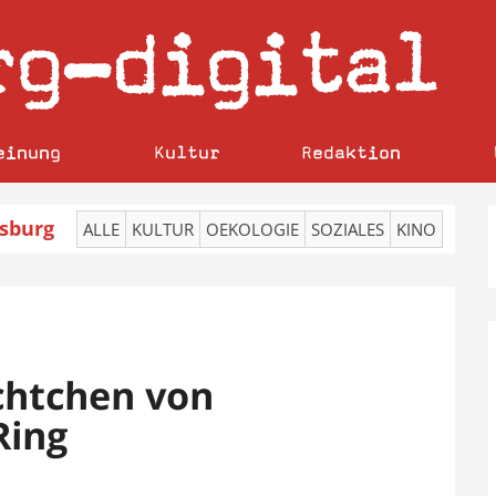
rg
digital
–
einung
Kultur
Redaktion
sburg
ALLE
KULTUR
OEKOLOGIE
SOZIALES
KINO
chtchen von
Ring