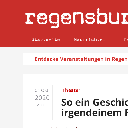
regensbu
Startseite
Nachrichten
M
Entdecke
Veranstaltungen
in Regen
Theater
01 Okt.
2020
So ein Geschi
12:00
irgendeinem 