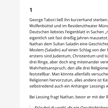
1
George Tabori ließ ihn kurzerhand sterben
Wolfenbüttel und im Residenztheater Münc
Deutschen liebstes Feigenblatt in Sachen „re
eigentlich seit fast dreißig Jahren mausetot.
Nathan dem Sultan Saladin eine Geschichte
Moslem (Saladin) auf einen Schlag von der 
erstens sind Judentum, Christentum und Isl
drei Ringe, aber doch eng miteinander verw
Wahrheitsanspruch, den alle drei Religione
feststellbar. Man könnte allenfalls versuc
Religionen hervorzutun, alles andere ist Kä
selbstredend auch ein Anhänger Lessings wa
Bei Lessing fragt Nathan, bevor er mit der 
Erlaubst du wohl, dir ein Geschichtchen 