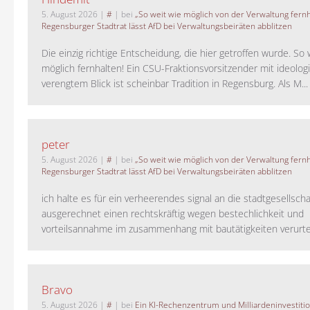
5. August 2026
|
#
| bei
„So weit wie möglich von der Verwaltung fernh
Regensburger Stadtrat lässt AfD bei Verwaltungsbeiräten abblitzen
Die einzig richtige Entscheidung, die hier getroffen wurde. So 
möglich fernhalten! Ein CSU-Fraktionsvorsitzender mit ideolog
verengtem Blick ist scheinbar Tradition in Regensburg. Als M...
peter
5. August 2026
|
#
| bei
„So weit wie möglich von der Verwaltung fernh
Regensburger Stadtrat lässt AfD bei Verwaltungsbeiräten abblitzen
ich halte es für ein verheerendes signal an die stadtgesellscha
ausgerechnet einen rechtskräftig wegen bestechlichkeit und
vorteilsannahme im zusammenhang mit bautätigkeiten verurteilt
Bravo
5. August 2026
|
#
| bei
Ein KI-Rechenzentrum und Milliardeninvestiti