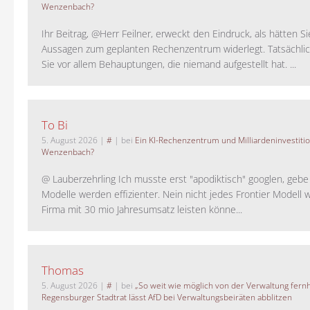
Wenzenbach?
Ihr Beitrag, @Herr Feilner, erweckt den Eindruck, als hätten Si
Aussagen zum geplanten Rechenzentrum widerlegt. Tatsächlic
Sie vor allem Behauptungen, die niemand aufgestellt hat. ...
To Bi
5. August 2026
|
#
| bei
Ein KI-Rechenzentrum und Milliardeninvestiti
Wenzenbach?
@ Lauberzehrling Ich musste erst "apodiktisch" googlen, gebe i
Modelle werden effizienter. Nein nicht jedes Frontier Modell w
Firma mit 30 mio Jahresumsatz leisten könne...
Thomas
5. August 2026
|
#
| bei
„So weit wie möglich von der Verwaltung fernh
Regensburger Stadtrat lässt AfD bei Verwaltungsbeiräten abblitzen