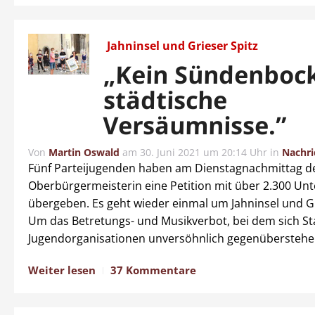
Jahninsel und Grieser Spitz
„Kein Sündenbock
städtische
Versäumnisse.”
Von
Martin Oswald
am
30. Juni 2021 um 20:14 Uhr
in
Nachri
Fünf Parteijugenden haben am Dienstagnachmittag d
Oberbürgermeisterin eine Petition mit über 2.300 Unt
übergeben. Es geht wieder einmal um Jahninsel und Gr
Um das Betretungs- und Musikverbot, bei dem sich St
Jugendorganisationen unversöhnlich gegenüberstehe
Weiter lesen
37 Kommentare