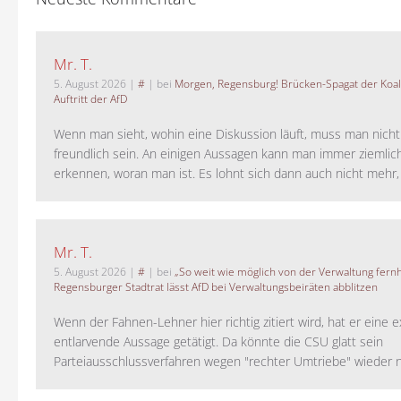
Mr. T.
5. August 2026
|
#
| bei
Morgen, Regensburg! Brücken-Spagat der Koali
Auftritt der AfD
Wenn man sieht, wohin eine Diskussion läuft, muss man nich
freundlich sein. An einigen Aussagen kann man immer ziemlich
erkennen, woran man ist. Es lohnt sich dann auch nicht mehr, a
Mr. T.
5. August 2026
|
#
| bei
„So weit wie möglich von der Verwaltung fernh
Regensburger Stadtrat lässt AfD bei Verwaltungsbeiräten abblitzen
Wenn der Fahnen-Lehner hier richtig zitiert wird, hat er eine 
entlarvende Aussage getätigt. Da könnte die CSU glatt sein
Parteiausschlussverfahren wegen "rechter Umtriebe" wieder ne