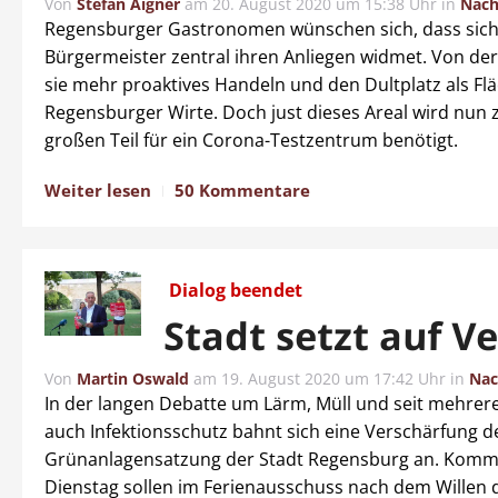
Von
Stefan Aigner
am
20. August 2020 um 15:38 Uhr
in
Nach
Regensburger Gastronomen wünschen sich, dass sich
Bürgermeister zentral ihren Anliegen widmet. Von der
sie mehr proaktives Handeln und den Dultplatz als Flä
Regensburger Wirte. Doch just dieses Areal wird nun
großen Teil für ein Corona-Testzentrum benötigt.
Weiter lesen
50 Kommentare
Dialog beendet
Stadt setzt auf V
Von
Martin Oswald
am
19. August 2020 um 17:42 Uhr
in
Nac
In der langen Debatte um Lärm, Müll und seit mehre
auch Infektionsschutz bahnt sich eine Verschärfung d
Grünanlagensatzung der Stadt Regensburg an. Kom
Dienstag sollen im Ferienausschuss nach dem Willen d