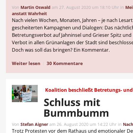
Von
Martin Oswald
am
27. August 2020 um 18:10 Uhr
in
Mei
anstatt Wahrheit
Nach vielen Wochen, Monaten, Jahren – je nach Lesart 
gescheiterten Kampagnen und Dialogen: Das nächtlic
Betretungsverbot auf Jahninsel und Grieser Spitz un
Verbot in allen Grünanlagen der Stadt sind beschloss
Doch was soll das bringen? Ein Kommentar.
Weiter lesen
30 Kommentare
Koalition beschließt Betretungs- un
Schluss mit
Bummbumm
Von
Stefan Aigner
am
26. August 2020 um 14:22 Uhr
in
Nach
Trotz Protesten vor dem Rathaus und emotionaler De