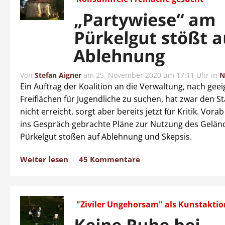
„Partywiese“ am
Pürkelgut stößt a
Ablehnung
Von
Stefan Aigner
am
25. November 2020 um 17:11 Uhr
in
N
Ein Auftrag der Koalition an die Verwaltung, nach gee
Freiflächen für Jugendliche zu suchen, hat zwar den S
nicht erreicht, sorgt aber bereits jetzt für Kritik. Vor
ins Gespräch gebrachte Pläne zur Nutzung des Gelä
Pürkelgut stoßen auf Ablehnung und Skepsis.
Weiter lesen
45 Kommentare
"Ziviler Ungehorsam" als Kunstaktio