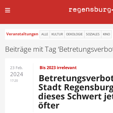
regensburg
Veranstaltungen
ALLE
KULTUR
OEKOLOGIE
SOZIALES
KINO
Beiträge mit Tag ‘Betretungsverbot
Bis 2023 irrelevant
23 Feb.
2024
Betretungsverbot
17:20
Stadt Regensburg
dieses Schwert je
öfter