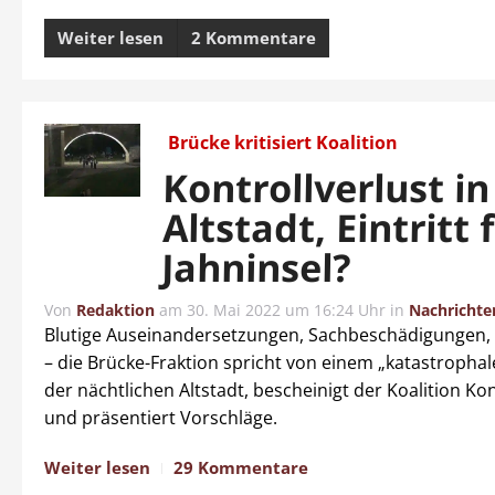
Weiter lesen
2 Kommentare
Brücke kritisiert Koalition
Kontrollverlust in
Altstadt, Eintritt 
Jahninsel?
Von
Redaktion
am
30. Mai 2022 um 16:24 Uhr
in
Nachrichte
Blutige Auseinandersetzungen, Sachbeschädigungen,
– die Brücke-Fraktion spricht von einem „katastropha
der nächtlichen Altstadt, bescheinigt der Koalition Kon
und präsentiert Vorschläge.
Weiter lesen
29 Kommentare