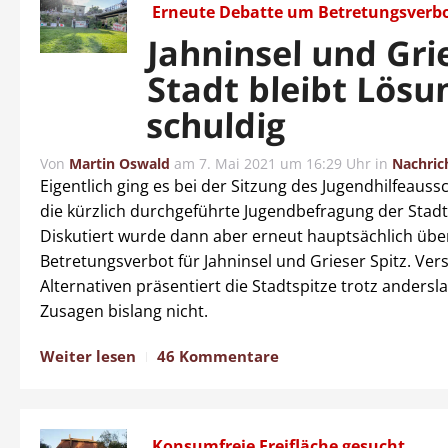
Erneute Debatte um Betretungsverb
Jahninsel und Gri
Stadt bleibt Lösu
schuldig
Von
Martin Oswald
am
7. Mai 2021 um 16:29 Uhr
in
Nachric
Eigentlich ging es bei der Sitzung des Jugendhilfeaus
die kürzlich durchgeführte Jugendbefragung der Stad
Diskutiert wurde dann aber erneut hauptsächlich übe
Betretungsverbot für Jahninsel und Grieser Spitz. Ve
Alternativen präsentiert die Stadtspitze trotz anders
Zusagen bislang nicht.
Weiter lesen
46 Kommentare
Konsumfreie Freifläche gesucht