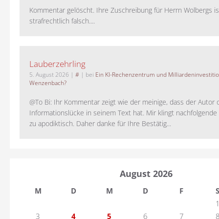
Kommentar gelöscht. Ihre Zuschreibung für Herrn Wolbergs is
strafrechtlich falsch....
Lauberzehrling
5. August 2026
|
#
| bei
Ein KI-Rechenzentrum und Milliardeninvestiti
Wenzenbach?
@To Bi: Ihr Kommentar zeigt wie der meinige, dass der Autor 
Informationslücke in seinem Text hat. Mir klingt nachfolgende
zu apodiktisch. Daher danke für Ihre Bestätig...
August 2026
M
D
M
D
F
3
4
5
6
7