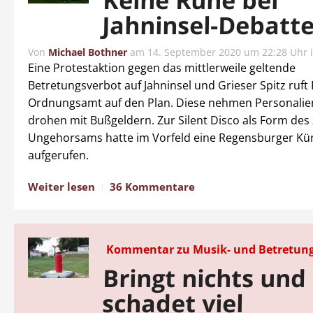
Keine Ruhe bei
Jahninsel-Debatt
Von
Michael Bothner
am
14. September 2020 um 22:28 Uhr
Eine Protestaktion gegen das mittlerweile geltende
Betretungsverbot auf Jahninsel und Grieser Spitz ruft 
Ordnungsamt auf den Plan. Diese nehmen Personalie
drohen mit Bußgeldern. Zur Silent Disco als Form des 
Ungehorsams hatte im Vorfeld eine Regensburger Kün
aufgerufen.
Weiter lesen
36 Kommentare
Kommentar zu Musik- und Betretun
Bringt nichts und
schadet viel