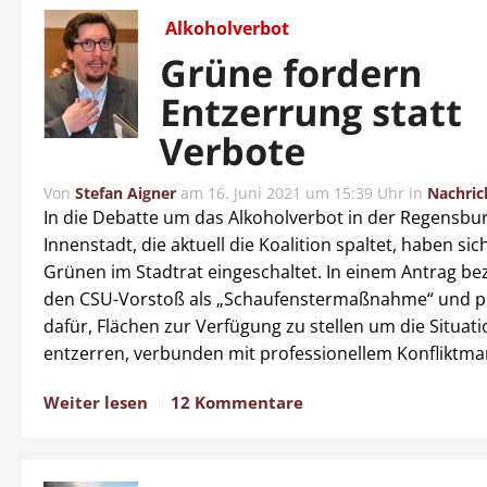
Alkoholverbot
Grüne fordern
Entzerrung statt
Verbote
Von
Stefan Aigner
am
16. Juni 2021 um 15:39 Uhr
in
Nachric
In die Debatte um das Alkoholverbot in der Regensbu
Innenstadt, die aktuell die Koalition spaltet, haben si
Grünen im Stadtrat eingeschaltet. In einem Antrag be
den CSU-Vorstoß als „Schaufenstermaßnahme“ und p
dafür, Flächen zur Verfügung zu stellen um die Situati
entzerren, verbunden mit professionellem Konfliktm
Weiter lesen
12 Kommentare