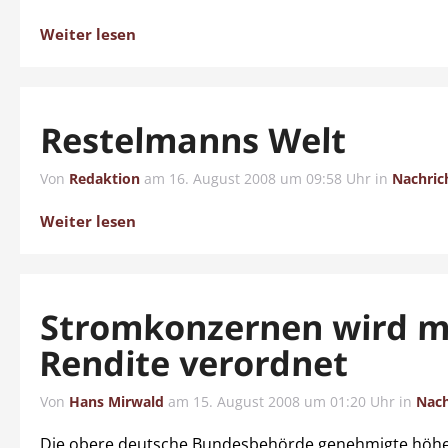
Weiter lesen
Restelmanns Welt
Von
Redaktion
am
16. August 2008 um 09:58 Uhr
in
Nachric
Weiter lesen
Stromkonzernen wird 
Rendite verordnet
Von
Hans Mirwald
am
15. August 2008 um 01:20 Uhr
in
Nach
Die obere deutsche Bundesbehörde genehmigte höhe