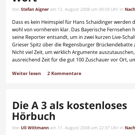
Von
Stefan Aigner
am
12. August 2008 um 00:59 Uhr
in
Nach
Dass es kein Heimspiel für Hans Schaidinger werden d
wohl von vornherein klar. Das Bayerische Fernsehen
seine Reporter entsandt, um in zwei kurzen Live-Sch
Grieser Spitz über die Regensburger Brückendebatte 
Nicht viel Zeit, um wirklich Argumente auszutauschen
ausreichend Zeit für die gut 100 Zuschauer vor Ort, u
Weiter lesen
2 Kommentare
Die A 3 als kostenloses
Hörbuch
Von
Uli Wittmann
am
11. August 2008 um 22:37 Uhr
in
Nach