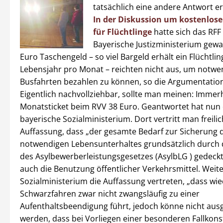
tatsächlich eine andere Antwort e
In der Diskussion um kostenlose
für Flüchtlinge
hatte sich das RFF
Bayerische Justizministerium gewa
Euro Taschengeld – so viel Bargeld erhält ein Flüchtli
Lebensjahr pro Monat – reichten nicht aus, um notwe
Busfahrten bezahlen zu können, so die Argumentation
Eigentlich nachvollziehbar, sollte man meinen: Immerh
Monatsticket beim RVV 38 Euro. Geantwortet hat nun
bayerische Sozialministerium. Dort vertritt man freilic
Auffassung, dass „der gesamte Bedarf zur Sicherung 
notwendigen Lebensunterhaltes grundsätzlich durch 
des Asylbewerberleistungsgesetzes (AsylbLG ) gedeckt“
auch die Benutzung öffentlicher Verkehrsmittel. Weit
Sozialministerium die Auffassung vertreten, „dass wi
Schwarzfahren zwar nicht zwangsläufig zu einer
Aufenthaltsbeendigung führt, jedoch könne nicht aus
werden, dass bei Vorliegen einer besonderen Fallkonst