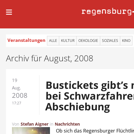
regensburg
Veranstaltungen
ALLE
KULTUR
OEKOLOGIE
SOZIALES
KINO
Archiv für August, 2008
19
Bustickets gibt’s 
Aug.
bei Schwarzfahre
2008
Abschiebung
17:27
Von
Stefan Aigner
in
Nachrichten
Ob sich das Regensburger Flüchtl