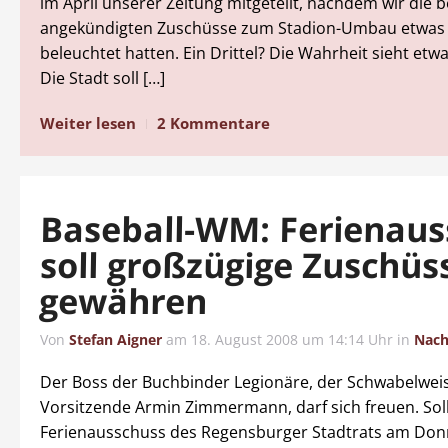
im April unserer Zeitung mitgeteilt, nachdem wir die 
angekündigten Zuschüsse zum Stadion-Umbau etwas k
beleuchtet hatten. Ein Drittel? Die Wahrheit sieht etw
Die Stadt soll […]
Weiter lesen
2 Kommentare
Baseball-WM: Ferienaus
soll großzügige Zuschüs
gewähren
Von
Stefan Aigner
am
18. August 2008 um 14:14 Uhr
in
Nach
Der Boss der Buchbinder Legionäre, der Schwabelwei
Vorsitzende Armin Zimmermann, darf sich freuen. Soll
Ferienausschuss des Regensburger Stadtrats am Don