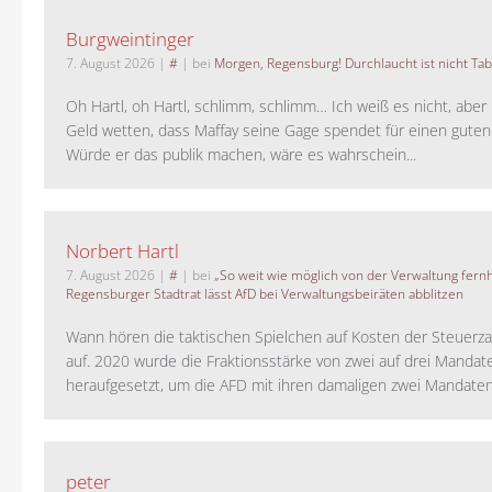
Burgweintinger
7. August 2026
|
#
| bei
Morgen, Regensburg! Durchlaucht ist nicht Tab
Oh Hartl, oh Hartl, schlimm, schlimm… Ich weiß es nicht, aber 
Geld wetten, dass Maffay seine Gage spendet für einen guten
Würde er das publik machen, wäre es wahrschein...
Norbert Hartl
7. August 2026
|
#
| bei
„So weit wie möglich von der Verwaltung fernh
Regensburger Stadtrat lässt AfD bei Verwaltungsbeiräten abblitzen
Wann hören die taktischen Spielchen auf Kosten der Steuerza
auf. 2020 wurde die Fraktionsstärke von zwei auf drei Mandat
heraufgesetzt, um die AFD mit ihren damaligen zwei Mandaten 
peter