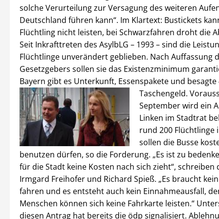
solche Verurteilung zur Versagung des weiteren Aufen
Deutschland führen kann“. Im Klartext: Bustickets kann
Flüchtling nicht leisten, bei Schwarzfahren droht die 
Seit Inkrafttreten des AsylbLG – 1993 – sind die Leistu
Flüchtlinge unverändert geblieben. Nach Auffassung 
Gesetzgebers sollen sie das Existenzminimum garanti
Bayern gibt es Unterkunft, Essenspakete und besagte
Taschengeld.
Vorauss
September wird ein A
Linken im Stadtrat be
rund 200 Flüchtlinge 
sollen die Busse kost
benutzen dürfen, so die Forderung. „Es ist zu bedenke
für die Stadt keine Kosten nach sich zieht“, schreiben 
Irmgard Freihofer und Richard Spieß. „Es braucht kein
fahren und es entsteht auch kein Einnahmeausfall, de
Menschen können sich keine Fahrkarte leisten.“ Unter
diesen Antrag hat bereits die ödp signalisiert. Able