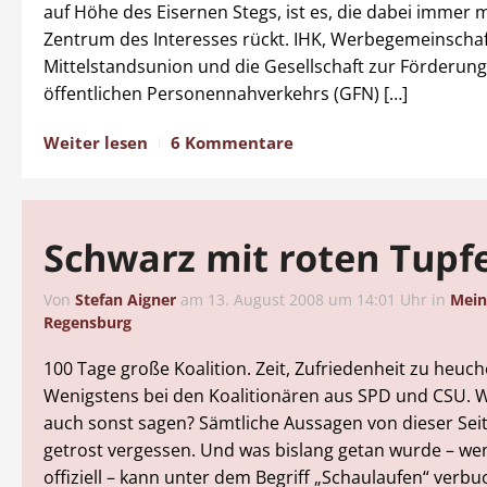
auf Höhe des Eisernen Stegs, ist es, die dabei immer 
Zentrum des Interesses rückt. IHK, Werbegemeinschaft
Mittelstandsunion und die Gesellschaft zur Förderung
öffentlichen Personennahverkehrs (GFN) […]
Weiter lesen
6 Kommentare
Schwarz mit roten Tupf
Von
Stefan Aigner
am
13. August 2008 um 14:01 Uhr
in
Mei
Regensburg
100 Tage große Koalition. Zeit, Zufriedenheit zu heuch
Wenigstens bei den Koalitionären aus SPD und CSU. 
auch sonst sagen? Sämtliche Aussagen von dieser Sei
getrost vergessen. Und was bislang getan wurde – we
offiziell – kann unter dem Begriff „Schaulaufen“ verb