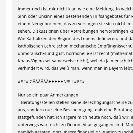
Immer noch ist mir nicht klar, wie eine Meldung, in welc
Sinn oder Unsinn eines bestehenden Hilfsangebotes für 
einem Neugeborenen, das zu versorgen sie sich nicht im
sehen, Diskussionen über Abtreibungen hervorbringen k
Wie Katholiken den Beginn des Lebens definieren, und d
katholischen Lehre schon mechanische Empfängnisverh
unmoralisch/sündig ist, hormonelle erst recht (mathemat
Knaus/Ogino seltsamerweise nicht), weil da ja menschlic
verhindert wird, das weiß man, wenn man in Bayern lebt.
#### GÄÄÄÄÄÄHHHHHN!!!!! ####
Nur so ein paar Anmerkungen:
– Beratungsstellen stellen keine Berechtigungsscheine z
aus, sondern nur eine Bescheinigung, daß eine Beratung
stattgefunden hat. Ich ärgere mich heute noch, daß wir, 
unterwegs war, nicht zu Donum Vitae gegangen sind. Ma
nämlich geraten, dort unsere finanzielle Situation zu sch