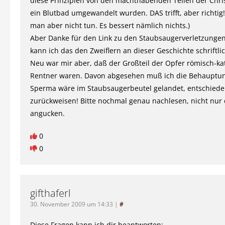
diese Prinzipien von den machthabenden Teilen der Chris
ein Blutbad umgewandelt wurden. DAS trifft, aber richtig
man aber nicht tun. Es bessert nämlich nichts.)
Aber Danke für den Link zu den Staubsaugerverletzungen
kann ich das den Zweiflern an dieser Geschichte schriftli
Neu war mir aber, daß der Großteil der Opfer römisch-ka
Rentner waren. Davon abgesehen muß ich die Behauptun
Sperma wäre im Staubsaugerbeutel gelandet, entschied
zurückweisen! Bitte nochmal genau nachlesen, nicht nur 
angucken.
0
0
gifthaferl
30. November 2009 um 14:33
|
#
Diese Fragen kann ich dir beantworten: