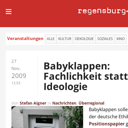
regensburg
Veranstaltungen
ALLE
KULTUR
OEKOLOGIE
SOZIALES
KINO
27
Babyklappen:
Nov.
Fachlichkeit stat
2009
Ideologie
12:53
Von
Stefan Aigner
in
Nachrichten
,
Überregional
Babyklappen solle
der deutsche Ethi
Positionspapier
g