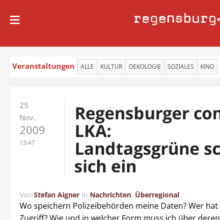
regensburg
Veranstaltungen
ALLE
KULTUR
OEKOLOGIE
SOZIALES
KINO
25
Regensburger co
Nov.
LKA:
2009
Landtagsgrüne s
13:47
sich ein
Von
Stefan Aigner
in
Nachrichten
,
Überregional
Wo speichern Polizeibehörden meine Daten? Wer hat
Zugriff? Wie und in welcher Form muss ich über dere