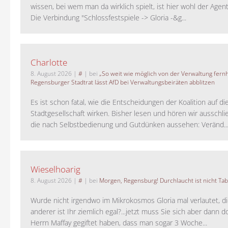
wissen, bei wem man da wirklich spielt, ist hier wohl der Agent
Die Verbindung "Schlossfestspiele -> Gloria -&g...
Charlotte
8. August 2026
|
#
| bei
„So weit wie möglich von der Verwaltung fernh
Regensburger Stadtrat lässt AfD bei Verwaltungsbeiräten abblitzen
Es ist schon fatal, wie die Entscheidungen der Koalition auf di
Stadtgesellschaft wirken. Bisher lesen und hören wir ausschli
die nach Selbstbedienung und Gutdünken aussehen: Veränd..
Wieselhoarig
8. August 2026
|
#
| bei
Morgen, Regensburg! Durchlaucht ist nicht Tab
Wurde nicht irgendwo im Mikrokosmos Gloria mal verlautet, d
anderer ist Ihr ziemlich egal?...jetzt muss Sie sich aber dann 
Herrn Maffay gegiftet haben, dass man sogar 3 Woche...