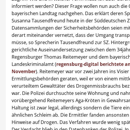
informiert werden? Dieser Frage wollen nun auch die
bayerischen Landtag nachgehen. Das erklärt deren Sp
Susanna Tausendfreund heute in der Süddeutschen Ze
Datensammlungen der Sicherheitsbehörden seien mit
derart miteinander vernetzt, dass der Umgang transp
müsse, so Sprecherin Tausendfreund zur SZ. Hintergru
gerichtliche Auseinandersetzung zwischen dem 34jäh
Regensburger Thomas Reitemeyer und dem bayerisc
Landeskriminalamt (
regensburg-digital berichtete a
November
). Reitemeyer war vor zwei Jahren ins Visier
Ermittlungsbehörden geraten, weil er von einem mittl
verurteiltem Gewalttäter des Drogenmissbrauchs bez
war. Die Polizei durchsuchte seine Wohnung und na
vorübergehend Reitemeyers Aga-Kröten in Gewahrsa
Haltung ist zwar legal, allerdings sondern die Tiere ei
ähnlichen Schleim ab. Die Ermittler fanden ansonsten 
Hinweise auf Drogen. Das Verfahren wurde wenig späte
Der Verdacht blieb in den Datenbanken der Polizei. In