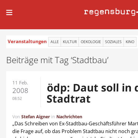
regensburg
Veranstaltungen
ALLE
KULTUR
OEKOLOGIE
SOZIALES
KINO
Beiträge mit Tag ‘Stadtbau’
11 Feb.
ödp: Daut soll in
2008
Stadtrat
08:52
Von
Stefan Aigner
in
Nachrichten
„Das Schreiben von Ex-Stadtbau-Geschäftsführer Mart
die Frage auf, ob das Problem Stadtbau nicht noch gra