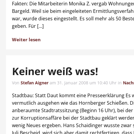
Fakten: Die Mitarbeiterin Monika Z. vergab Wohnung
Bargeld. Weil sie beim eingeleiteten Ermittlungsverfa
war, wurde dieses eingestellt. Es soll mehr als 50 Best
geben. Für […]
Weiter lesen
Keiner weiß was!
Von
Stefan Aigner
am
31. Januar 2008 um 10:40 Uhr
in
Nach
Stadtbau: Statt Daut kommt eine Presseerklärung Es 
vermutlich ausgehen wie das Hornberger Schießen. Di
anberaumte Stadtratssitzung (Beginn 16 Uhr), bei der 
zur Korruptionsaffäre bei der Stadtbau geklärt werden
wenig Neues ergeben. Hans Schaidinger wusste zwar s
Juli Bescheid, wird sich aber damit rechtfertigen, dass 