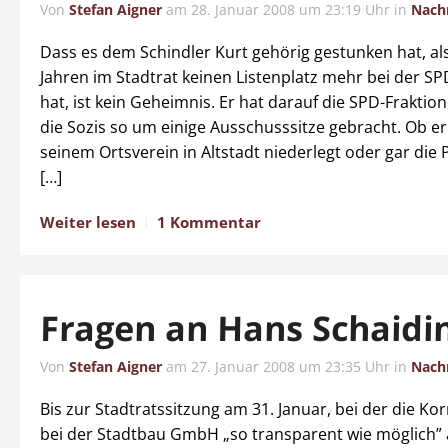
Von
Stefan Aigner
am
28. Januar 2008 um 23:19 Uhr
in
Nach
Dass es dem Schindler Kurt gehörig gestunken hat, al
Jahren im Stadtrat keinen Listenplatz mehr bei der
hat, ist kein Geheimnis. Er hat darauf die SPD-Fraktio
die Sozis so um einige Ausschusssitze gebracht. Ob er
seinem Ortsverein in Altstadt niederlegt oder gar die P
[…]
Weiter lesen
1 Kommentar
Fragen an Hans Schaidi
Von
Stefan Aigner
am
27. Januar 2008 um 23:35 Uhr
in
Nach
Bis zur Stadtratssitzung am 31. Januar, bei der die Ko
bei der Stadtbau GmbH „so transparent wie möglich” 