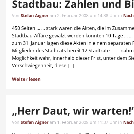
Stadtbau: Zahlen und Bi
Von
Stefan Aigner
am
2. Februar 2008 um 14:38 Uhr
in
Nach
450 Seiten … … stark waren die Akten, die im Zusamm
Stadtbau-Affäre gewälzt werden konnten.10 Tage … … 
zum 31. Januar lagen diese Akten in einem separaten 
Mitglieder des Stadtrats bereit.12 Stadträte … … nahm
Möglichkeit wahr, innerhalb dieser Frist, unter dem Si
Verschwiegenheit, diese […]
Weiter lesen
„Herr Daut, wir warten!
Von
Stefan Aigner
am
1. Februar 2008 um 11:37 Uhr
in
Nach