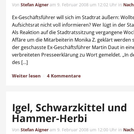
Von
Stefan Aigner
am
9. Februar 2008 um 12:02 Uhr
in
Nach
Ex-Geschäftsführer will sich im Stadtrat äußern: Wollt
Aufsichtsrat nicht voll informieren? Wer lügt in der St
Als Reaktion auf die Stadtratssitzung vergangene Woch
Affäre um die Mitarbeiterin Monika Z. geklärt werden so
der geschasste Ex-Geschäftsführer Martin Daut in ein
verbreiteten Presseerklärung zu Wort gemeldet. „In d
des […]
Weiter lesen
4 Kommentare
Igel, Schwarzkittel und
Hammer-Herbi
Von
Stefan Aigner
am
9. Februar 2008 um 12:00 Uhr
in
Nach