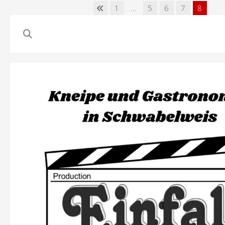
1
...
5
6
7
8