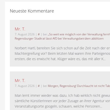
Neueste Kommentare
Mr. T.
7. August 2026
|
#
| bei
„So weit wie möglich von der Verwaltung fernh
Regensburger Stadtrat lässt AfD bei Verwaltungsbeiräten abblitzen
Norbert Hartl, bereiten Sie sich schon auf die Zeit nach der 
Machtergreifung vor? Beim letzten Mal waren Ihre Parteigeno
ersten, die es erwischt hat. Klüger wäre es, das mit aller K...
Mr. T.
7. August 2026
|
#
| bei
Morgen, Regensburg! Durchlaucht ist nicht Tab
Man lernt immer wieder was dazu. Ich hab wirklich nicht gewu
sämtliche KünstlerInnen vor jeder Zusage an ihrer Agentur vo
Veranstaltungsorte googeln, schauen, welche Personen...