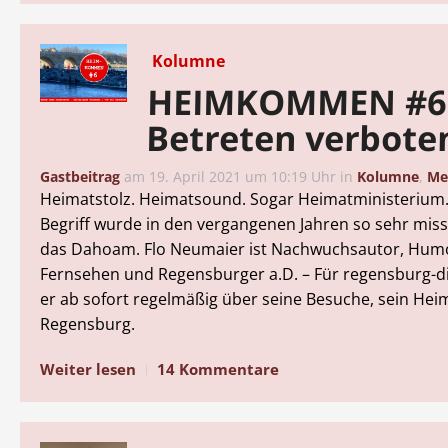
Kolumne
HEIMKOMMEN #6
Betreten verbote
Gastbeitrag
am
19. April 2021 um 10:19 Uhr
in
Kolumne
,
Me
Heimatstolz. Heimatsound. Sogar Heimatministerium
Begriff wurde in den vergangenen Jahren so sehr mis
das Dahoam. Flo Neumaier ist Nachwuchsautor, Hum
Fernsehen und Regensburger a.D. – Für regensburg-dig
er ab sofort regelmäßig über seine Besuche, sein Hei
Regensburg.
Weiter lesen
14 Kommentare