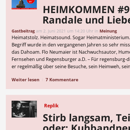
HEIMKOMMEN #9
Randale und Lieb
Gastbeitrag
am
2. Juni 2021 um 14:20 Uhr
in
Meinung
Heimatstolz. Heimatsound. Sogar Heimatministerium
Begriff wurde in den vergangenen Jahren so sehr mis
das Dahoam. Flo Neumaier ist Nachwuchsautor, Hum
Fernsehen und Regensburger a.D. – Für regensburg-dig
er regelmäßig über seine Besuche, sein Heimweh, sei
Weiter lesen
7 Kommentare
Replik
Stirb langsam, Tei
oder: Kuhbandne