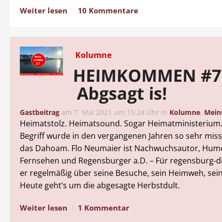
Weiter lesen
10 Kommentare
Kolumne
HEIMKOMMEN #7
Abgsagt is!
Gastbeitrag
am
7. Mai 2021 um 15:24 Uhr
in
Kolumne
,
Mein
Heimatstolz. Heimatsound. Sogar Heimatministerium
Begriff wurde in den vergangenen Jahren so sehr mis
das Dahoam. Flo Neumaier ist Nachwuchsautor, Hum
Fernsehen und Regensburger a.D. – Für regensburg-dig
er regelmäßig über seine Besuche, sein Heimweh, sei
Heute geht’s um die abgesagte Herbstdult.
Weiter lesen
1 Kommentar