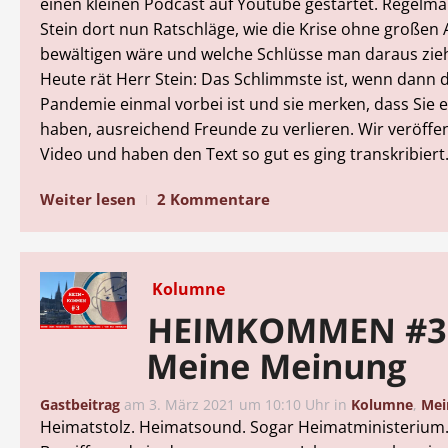
einen kleinen Podcast auf Youtube gestartet. Regelmä
Stein dort nun Ratschläge, wie die Krise ohne großen
bewältigen wäre und welche Schlüsse man daraus zieh
Heute rät Herr Stein: Das Schlimmste ist, wenn dann 
Pandemie einmal vorbei ist und sie merken, dass Sie 
haben, ausreichend Freunde zu verlieren. Wir veröffen
Video und haben den Text so gut es ging transkribier
Weiter lesen
2 Kommentare
Kolumne
HEIMKOMMEN #3
Meine Meinung
Gastbeitrag
am
3. März 2021 um 10:10 Uhr
in
Kolumne
,
Mei
Heimatstolz. Heimatsound. Sogar Heimatministerium