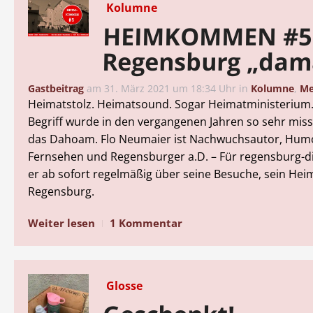
Kolumne
HEIMKOMMEN #5
Regensburg „dam
Gastbeitrag
am
31. März 2021 um 18:34 Uhr
in
Kolumne
,
Me
Heimatstolz. Heimatsound. Sogar Heimatministerium
Begriff wurde in den vergangenen Jahren so sehr mis
das Dahoam. Flo Neumaier ist Nachwuchsautor, Hum
Fernsehen und Regensburger a.D. – Für regensburg-dig
er ab sofort regelmäßig über seine Besuche, sein Hei
Regensburg.
Weiter lesen
1 Kommentar
Glosse