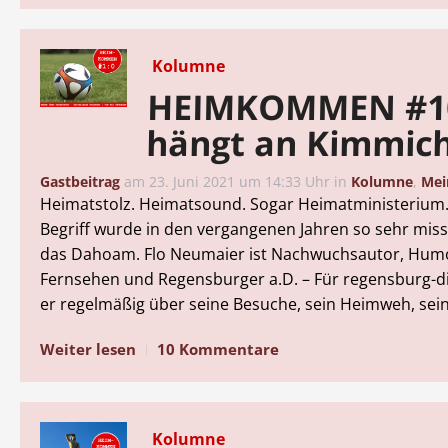
Kolumne
HEIMKOMMEN #10
hängt an Kimmich
Gastbeitrag
am
23. Juni 2021 um 14:33 Uhr
in
Kolumne
,
Mei
Heimatstolz. Heimatsound. Sogar Heimatministerium
Begriff wurde in den vergangenen Jahren so sehr mis
das Dahoam. Flo Neumaier ist Nachwuchsautor, Hum
Fernsehen und Regensburger a.D. – Für regensburg-dig
er regelmäßig über seine Besuche, sein Heimweh, sei
Weiter lesen
10 Kommentare
Kolumne