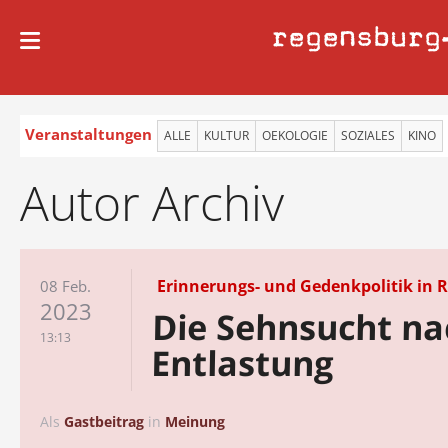
regensburg
Veranstaltungen
ALLE
KULTUR
OEKOLOGIE
SOZIALES
KINO
Autor Archiv
Erinnerungs- und Gedenkpolitik in 
08 Feb.
2023
Die Sehnsucht na
13:13
Entlastung
Als
Gastbeitrag
in
Meinung