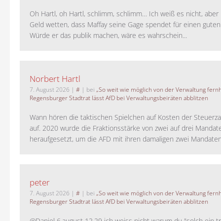
Oh Hartl, oh Hartl, schlimm, schlimm… Ich weiß es nicht, aber 
Geld wetten, dass Maffay seine Gage spendet für einen guten
Würde er das publik machen, wäre es wahrschein...
Norbert Hartl
7. August 2026
|
#
| bei
„So weit wie möglich von der Verwaltung fernh
Regensburger Stadtrat lässt AfD bei Verwaltungsbeiräten abblitzen
Wann hören die taktischen Spielchen auf Kosten der Steuerza
auf. 2020 wurde die Fraktionsstärke von zwei auf drei Mandat
heraufgesetzt, um die AFD mit ihren damaligen zwei Mandaten 
peter
7. August 2026
|
#
| bei
„So weit wie möglich von der Verwaltung fernh
Regensburger Stadtrat lässt AfD bei Verwaltungsbeiräten abblitzen
@Daniel 6.august 12.29 ich weiss nicht warum du "solch ein t