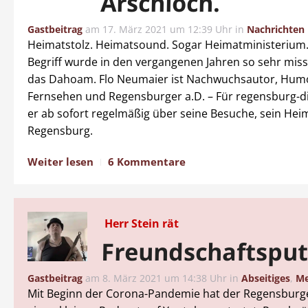
Arschloch.
Gastbeitrag
am
17. März 2021 um 12:39 Uhr
in
Nachrichten
Heimatstolz. Heimatsound. Sogar Heimatministerium
Begriff wurde in den vergangenen Jahren so sehr mis
das Dahoam. Flo Neumaier ist Nachwuchsautor, Hum
Fernsehen und Regensburger a.D. – Für regensburg-dig
er ab sofort regelmäßig über seine Besuche, sein Hei
Regensburg.
Weiter lesen
6 Kommentare
Herr Stein rät
Freundschaftsput
Gastbeitrag
am
8. März 2021 um 14:38 Uhr
in
Abseitiges
,
Me
Mit Beginn der Corona-Pandemie hat der Regensburge