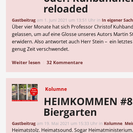
reloaded
Gastbeitrag
am
1. Juni 2021 um 13:51 Uhr
in
In eigener Sac
Über vier Monate hat sich Professor Christof Kuhband
gelassen, um auf eine Glosse unseres Autors Martin S
erwidern. Also antwortet auch Herr Stein – ein letztes
genug Zeit verschwendet.
Weiter lesen
32 Kommentare
Kolumne
HEIMKOMMEN #8:
Biergarten
Gastbeitrag
am
19. Mai 2021 um 15:33 Uhr
in
Kolumne
,
Mei
Heimatstolz. Heimatsound. Sogar Heimatministerium