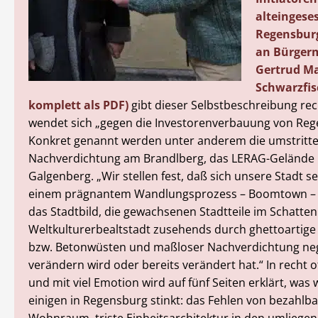
alteingese
Regensburg
an Bürgerm
Gertrud Ma
Schwarzfis
komplett als PDF)
gibt dieser Selbstbeschreibung re
wendet sich „gegen die Investorenverbauung von Reg
Konkret genannt werden unter anderem die umstritt
Nachverdichtung am Brandlberg, das LERAG-Gelände
Galgenberg. „Wir stellen fest, daß sich unsere Stadt se
einem prägnantem Wandlungsprozess – Boomtown – b
das Stadtbild, die gewachsenen Stadtteile im Schatten
Weltkulturerbealtstadt zusehends durch ghettoartig
bzw. Betonwüsten und maßloser Nachverdichtung neg
verändern wird oder bereits verändert hat.“ In recht
und mit viel Emotion wird auf fünf Seiten erklärt, was 
einigen in Regensburg stinkt: das Fehlen von bezahlb
Wohnraum, triste Einheitsarchitektur in den umliege