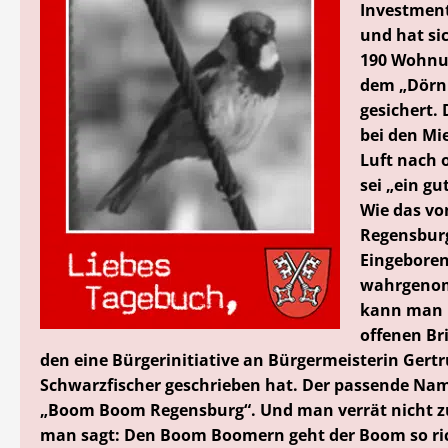
Investment
und hat si
190 Wohnu
dem „Dörn
gesichert.
bei den Mi
Luft nach 
sei „ein gu
Wie das vo
Regensbur
Eingebore
wahrgeno
kann man 
offenen Br
den eine Bürgerinitiative an Bürgermeisterin Gertr
Schwarzfischer geschrieben hat. Der passende Nam
„Boom Boom Regensburg“. Und man verrät nicht zu
man sagt: Den Boom Boomern geht der Boom so ric