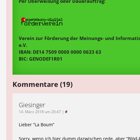
Per Überweisung oder Dauerauftrag:
Verein zur Förderung der Meinungs- und Informatio
e.V.
IBAN: DE14 7509 0000 0000 0633 63
BIC: GENODEF1R01
Kommentare (19)
Giesinger
14. März 2018 um 20:47
|
#
Lieber “La Boum”
Sorry, wenn ich hier dumm dazwischen rede, aber “Blöd-Po