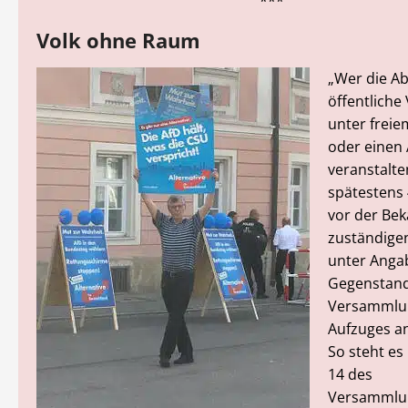
***
Volk ohne Raum
„Wer die Ab
öffentlich
unter frei
oder einen 
veranstalte
spätestens
vor der Be
zuständige
unter Anga
Gegenstand
Versammlu
Aufzuges a
So steht es
14 des
Versammlu