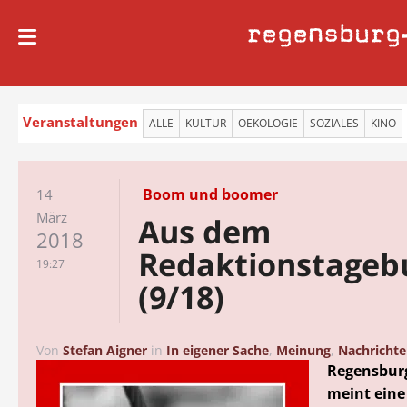
regensburg
Veranstaltungen
ALLE
KULTUR
OEKOLOGIE
SOZIALES
KINO
Boom und boomer
14
März
Aus dem
2018
Redaktionstageb
19:27
(9/18)
Von
Stefan Aigner
in
In eigener Sache
,
Meinung
,
Nachricht
Regensbur
meint eine