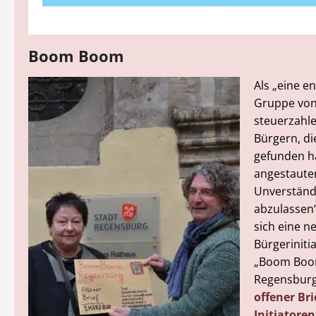
Boom Boom
Als „eine e
Gruppe vo
steuerzahl
Bürgern, di
gefunden h
angestaute
Unverständ
abzulassen“
sich eine n
Bürgeriniti
„Boom Bo
Regensbur
offener Bri
Initiatore