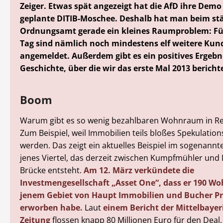
Zeiger. Etwas spät angezeigt hat die AfD ihre Demo
geplante DITIB-Moschee. Deshalb hat man beim st
Ordnungsamt gerade ein kleines Raumproblem: Fü
Tag sind nämlich noch mindestens elf weitere Ku
angemeldet. Außerdem gibt es ein positives Ergebni
Geschichte, über die wir das erste Mal 2013 bericht
Boom
Warum gibt es so wenig bezahlbaren Wohnraum in R
Zum Beispiel, weil Immobilien teils bloßes Spekulation
werden. Das zeigt ein aktuelles Beispiel im sogenann
jenes Viertel, das derzeit zwischen Kumpfmühler und
Brücke entsteht.
Am 12. März verkündete die
Investmengesellschaft „Asset One“, dass er 190 W
jenem Gebiet von Haupt Immobilien und Bucher Pr
erworben habe.
Laut
einem Bericht der Mittelbaye
Zeitung
flossen knapp 80 Millionen Euro für den Deal