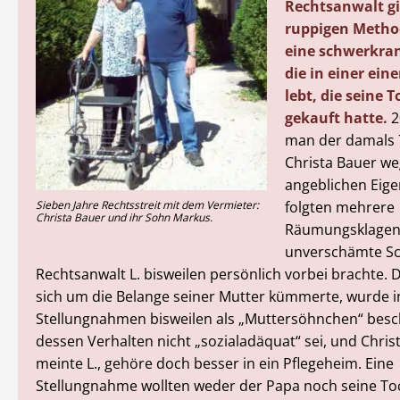
Rechtsanwalt gi
ruppigen Metho
eine schwerkran
die in einer ei
lebt, die seine T
gekauft hatte.
2
man der damals 
Christa Bauer w
angeblichen Eige
folgten mehrere
Sieben Jahre Rechtsstreit mit dem Vermieter:
Christa Bauer und ihr Sohn Markus.
Räumungsklagen
unverschämte Sc
Rechtsanwalt L. bisweilen persönlich vorbei brachte. 
sich um die Belange seiner Mutter kümmerte, wurde i
Stellungnahmen bisweilen als „Muttersöhnchen“ besc
dessen Verhalten nicht „sozialadäquat“ sei, und Chris
meinte L., gehöre doch besser in ein Pflegeheim. Eine
Stellungnahme wollten weder der Papa noch seine Toc