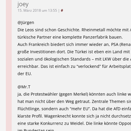
joey
15. März 2018 um 13:55
|
#
@Jürgen
Die Leos sind schon Geschichte. Rheinmetall möchte mit /
türkische Partner eine komplette Panzerfabrik bauen.
Auch Frankreich biedert sich immer wieder an, PSA (Renau
große Investitionen dort. Die Türkei ist eben ein Land mit
sozialen und ökologischen Standards – mit LKW über die 
erreichbar. Das ist einfach zu “verlockend” für Arbeitspla
der EU.
@Mr.T
ja, die Protestwähler (gegen Merkel) könnten auch linke 
hat man nicht über den Weg getraut. Zentrale Themen si
Flüchtlinge, sondern auch “mehr EU”. Da hat die AfD einf
klarste Profil. Wagenknecht konnte sich ja nicht durchset
eine starke Konkurrenz zu Weidel. Die linke könnte Oppos
im Bundestag sein.