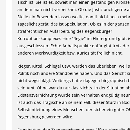
Tisch ist. Sie ist es, soweit man einen geständigen Kronz
an dem man nicht vorbei kam. Ob die Justiz auch gerne a
Stelle ein Bewenden lassen wollte, damit nicht noch meh
Tageslicht gerät, das ist Spekulation. Ob es in der ganzen
strafrechtlichen Aufarbeitung des Regensburger
Korruptionskomplexes eine “Regie” im Hintergrund gibt, ist
ausgeschlossen. Echte Anhaltspunkte dafür gibt trotz der
anderen Merkwürdigkeit bzw. Kuriosität freilich nicht.
Rieger, Kittel, Schlegel usw. werden das überleben, weil 
Politik noch andere Standbeine haben. Und das Gericht s
nicht wegschlägt. Wolbergs hatte dagegen biographisch 
sein Amt. Ohne war da nur das Nichts. In der Situation a
Existenzvernichtung wurde sein Verhalten endgültig neur
ist auch das Tragische an seinem Fall, dieser Sturz in Bo
Selbstentleibung eines Menschen, der sicher ein guter O
Regensburg geworden wäre.
Es gehört zu den Treppenwitzen dieser Affäre, dass die d