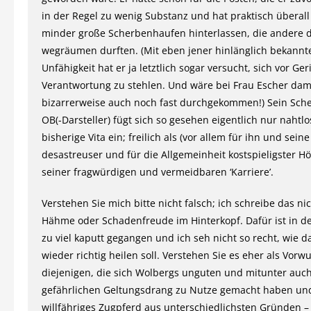
in der Regel zu wenig Substanz und hat praktisch überal
minder große Scherbenhaufen hinterlassen, die andere 
wegräumen durften. (Mit eben jener hinlänglich bekannt
Unfähigkeit hat er ja letztlich sogar versucht, sich vor Ger
Verantwortung zu stehlen. Und wäre bei Frau Escher dam
bizarrerweise auch noch fast durchgekommen!) Sein Sche
OB(-Darsteller) fügt sich so gesehen eigentlich nur nahtlo
bisherige Vita ein; freilich als (vor allem für ihn und seine
desastreuser und für die Allgemeinheit kostspieligster 
seiner fragwürdigen und vermeidbaren ‘Karriere’.
Verstehen Sie mich bitte nicht falsch; ich schreibe das ni
Hähme oder Schadenfreude im Hinterkopf. Dafür ist in de
zu viel kaputt gegangen und ich seh nicht so recht, wie da
wieder richtig heilen soll. Verstehen Sie es eher als Vorwu
diejenigen, die sich Wolbergs unguten und mitunter auc
gefährlichen Geltungsdrang zu Nutze gemacht haben und 
willfähriges Zugpferd aus unterschiedlichsten Gründen 