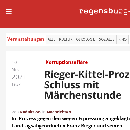
regensburg
Veranstaltungen
ALLE
KULTUR
OEKOLOGIE
SOZIALES
KINO
Korruptionsaffäre
10
Nov.
Rieger-Kittel-Proz
2021
Schluss mit
19:37
Märchenstunde
Von
Redaktion
in
Nachrichten
Im Prozess gegen den wegen Erpressung angeklagt
Landtagsabgeordneten Franz Rieger und seinen