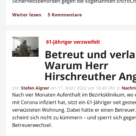
Sicherheitsbehörden gegen die sogenannten EncroCh
Weiter lesen
5 Kommentare
61-Jähriger verzweifelt
Betreut und verla
Warum Herr
Hirschreuther An
Von
Stefan Aigner
am
17. März 2022 um 18:40 Uhr
in
Nachri
Nach vier Monaten Aufenthalt im Bezirksklinikum, wo 
mit Corona infiziert hat, sitzt ein 61-Jähriger seit geste
verwüsteten Wohnung. Dabei hätte er einen Betreuer
scheint sich nicht zu kümmern – und sperrt sich gege
Betreuerwechsel.