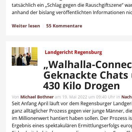
tatsächlich ein „Schlag gegen die Rauschgiftszene“ war,
anhand der bislang veröffentlichten Informationen ni
Weiter lesen
55 Kommentare
Landgericht Regensburg
„Walhalla-Connec
Geknackte Chats
430 Kilo Drogen
Von
Michael Bothner
am
19. Mai 2022 um 09:40 Uhr
in
Nach
Seit Anfang April läuft vor dem Regensburger Landgeri
ganz alltäglicher Prozess gegen vier junge Männer, di
im Millionenwert hantiert haben sollen. Der Prozess i
Ergebnis eines spektakulären Ermittlungserfolgs euro