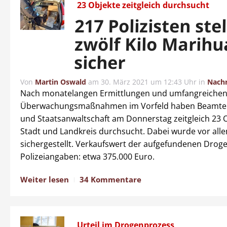
23 Objekte zeitgleich durchsucht
217 Polizisten ste
zwölf Kilo Marih
sicher
Von
Martin Oswald
am
30. März 2021 um 12:43 Uhr
in
Nachr
Nach monatelangen Ermittlungen und umfangreiche
Überwachungsmaßnahmen im Vorfeld haben Beamte v
und Staatsanwaltschaft am Donnerstag zeitgleich 23 O
Stadt und Landkreis durchsucht. Dabei wurde vor al
sichergestellt. Verkaufswert der aufgefundenen Droge
Polizeiangaben: etwa 375.000 Euro.
Weiter lesen
34 Kommentare
Urteil im Drogenprozess