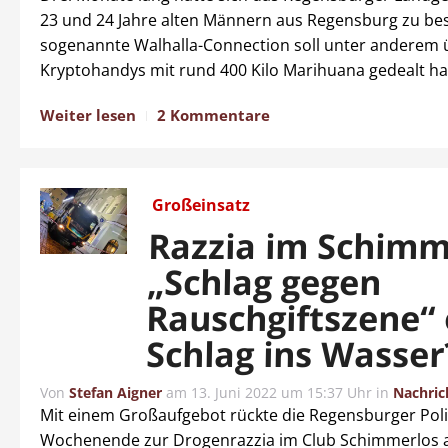
23 und 24 Jahre alten Männern aus Regensburg zu bes
sogenannte Walhalla-Connection soll unter anderem 
Kryptohandys mit rund 400 Kilo Marihuana gedealt h
Weiter lesen
2 Kommentare
Großeinsatz
Razzia im Schimm
„Schlag gegen
Rauschgiftszene“
Schlag ins Wasser
Von
Stefan Aigner
am
13. Juni 2022 um 15:37 Uhr
in
Nachric
Mit einem Großaufgebot rückte die Regensburger Pol
Wochenende zur Drogenrazzia im Club Schimmerlos a