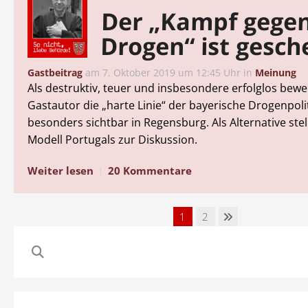
Der „Kampf gege
Drogen“ ist gesch
Gastbeitrag
am
7. Oktober 2019 um 12:45 Uhr
in
Meinung
Als destruktiv, teuer und insbesondere erfolglos bewe
Gastautor die „harte Linie“ der bayerische Drogenpolit
besonders sichtbar in Regensburg. Als Alternative stel
Modell Portugals zur Diskussion.
Weiter lesen
20 Kommentare
1
2