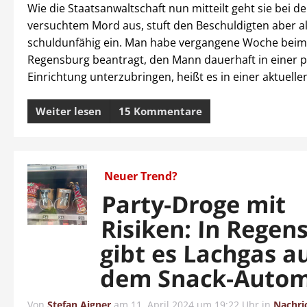
Wie die Staatsanwaltschaft nun mitteilt geht sie bei de
versuchtem Mord aus, stuft den Beschuldigten aber a
schuldunfähig ein. Man habe vergangene Woche beim
Regensburg beantragt, den Mann dauerhaft in einer p
Einrichtung unterzubringen, heißt es in einer aktuellen
Weiter lesen
15 Kommentare
Neuer Trend?
Party-Droge mit
Risiken: In Regen
gibt es Lachgas a
dem Snack-Auto
Von
Stefan Aigner
am
11. April 2024 um 19:22 Uhr
in
Nachri