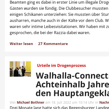
Beamten ging es dabei in erster Linie um illegale Drog
Gästen wurden sie fündig. Die Clubbesucher mussten 
einigen Schikanen unterziehen: Sie mussten über Stu
ausharren, manche auch in der Kälte vor dem Club. W
waren sehr intime Leibesvisitationen. Wir haben mit 
gesprochen, die bei der Razzia dabei waren.
Weiter lesen
27 Kommentare
Urteile im Drogenprozess
Walhalla-Connect
Achteinhalb Jahre
den Hauptangekl
Von
Michael Bothner
am
18. Juli 2022 um 10:14 Uhr
in
Nachr
Drei Monate lang hatte sich das Regensburger Landger