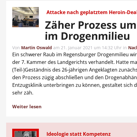
Attacke nach geplatztem Heroin-Dea
Zäher Prozess u
im Drogenmilieu
Von
Martin Oswald
am
21. Januar 2021 um 14:32 Uhr
in
Nac
Ein schwerer Raub im Regensburger Drogenmilieu wird
der 7. Kammer des Landgerichts verhandelt. Hatte m
(Teil-)Geständnis des 26-jährigen Angeklagten zunäch
den Prozess zügig abschließen und den Drogenabhäng
Entzugsklinik unterbringen zu können, gestaltet sich d
sehr zäh.
Weiter lesen
Ideologie statt Kompetenz