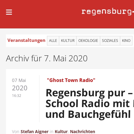
regensburg
Veranstaltungen
ALLE
KULTUR
OEKOLOGIE
SOZIALES
KINO
Archiv für 7. Mai 2020
"Ghost Town Radio"
07 Mai
2020
Regensburg pur –
16:32
School Radio mit
und Bauchgefühl
Von
Stefan Aigner
in
Kultur
,
Nachrichten