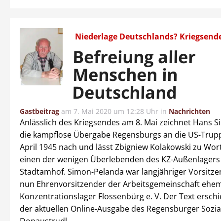
Niederlage Deutschlands? Kriegsend
Befreiung aller
Menschen in
Deutschland
Gastbeitrag
am
7. Mai 2020 um 12:28 Uhr
in
Nachrichten
Anlässlich des Kriegsendes am 8. Mai zeichnet Hans 
die kampflose Übergabe Regensburgs an die US-Trup
April 1945 nach und lässt Zbigniew Kolakowski zu Wo
einen der wenigen Überlebenden des KZ-Außenlagers
Stadtamhof. Simon-Pelanda war langjähriger Vorsitze
nun Ehrenvorsitzender der Arbeitsgemeinschaft ehem
Konzentrationslager Flossenbürg e. V. Der Text erschi
der aktuellen Online-Ausgabe des Regensburger Sozi
Donaustrudl.