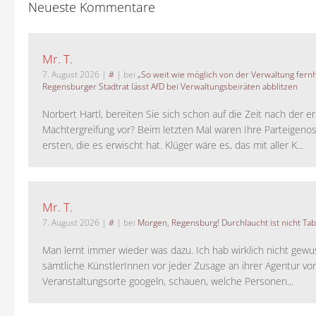
Neueste Kommentare
Mr. T.
7. August 2026
|
#
| bei
„So weit wie möglich von der Verwaltung fernh
Regensburger Stadtrat lässt AfD bei Verwaltungsbeiräten abblitzen
Norbert Hartl, bereiten Sie sich schon auf die Zeit nach der 
Machtergreifung vor? Beim letzten Mal waren Ihre Parteigeno
ersten, die es erwischt hat. Klüger wäre es, das mit aller K...
Mr. T.
7. August 2026
|
#
| bei
Morgen, Regensburg! Durchlaucht ist nicht Tab
Man lernt immer wieder was dazu. Ich hab wirklich nicht gewu
sämtliche KünstlerInnen vor jeder Zusage an ihrer Agentur vo
Veranstaltungsorte googeln, schauen, welche Personen...