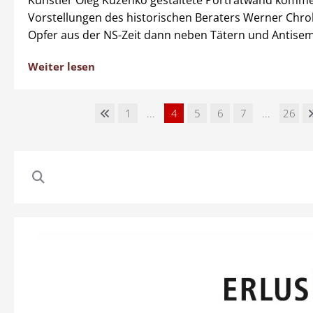
Künstler Oleg Kuzenko gestaltete Porträtwand komm
Vorstellungen des historischen Beraters Werner Chr
Opfer aus der NS-Zeit dann neben Tätern und Antise
Weiter lesen
1
...
4
5
6
7
...
26