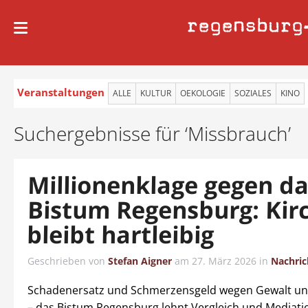
regensburg
Veranstaltungen
ALLE
KULTUR
OEKOLOGIE
SOZIALES
KINO
Suchergebnisse für ‘Missbrauch’
Millionenklage gegen d
Bistum Regensburg: Kir
bleibt hartleibig
Geschrieben von
Stefan Aigner
am
27. März 2026
in
Nachric
Schadenersatz und Schmerzensgeld wegen Gewalt un
– das Bistum Regensburg lehnt Vergleich und Mediatio