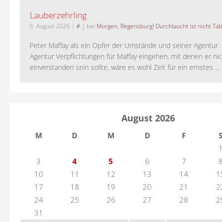
Lauberzehrling
6. August 2026
|
#
| bei
Morgen, Regensburg! Durchlaucht ist nicht Tab
Peter Maffay als ein Opfer der Umstände und seiner Agentur. S
Agentur Verpflichtungen für Maffay eingehen, mit denen er ni
einverstanden sein sollte, wäre es wohl Zeit für ein ernstes ...
August 2026
M
D
M
D
F
3
4
5
6
7
10
11
12
13
14
1
17
18
19
20
21
2
24
25
26
27
28
2
31