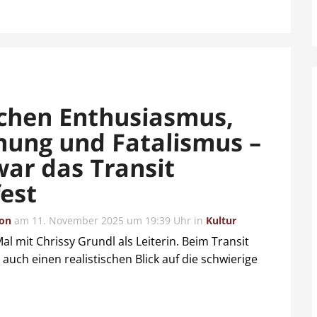
chen Enthusiasmus,
nung und Fatalismus –
war das Transit
fest
ion
am
11. November 2025 um 19:39 Uhr
in
Kultur
Mal mit Chrissy Grundl als Leiterin. Beim Transit
auch einen realistischen Blick auf die schwierige