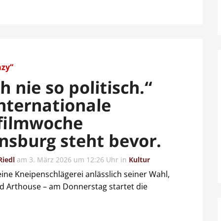
zy“
 nie so politisch.“
Internationale
filmwoche
nsburg steht bevor.
Riedl
am
3. März 2026 um 12:26 Uhr
in
Kultur
eine Kneipenschlägerei anlässlich seiner Wahl,
d Arthouse – am Donnerstag startet die