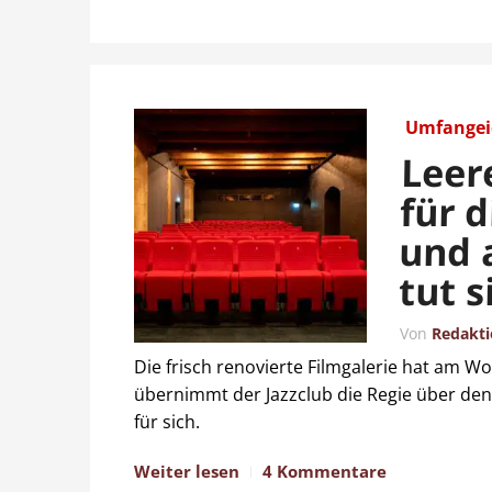
Umfangeic
Leer
für d
und 
tut s
Von
Redakt
Die frisch renovierte Filmgalerie hat am 
übernimmt der Jazzclub die Regie über den 
für sich.
Weiter lesen
4 Kommentare