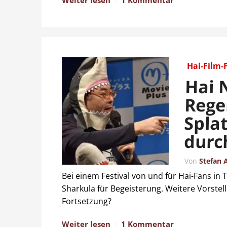
Weiter lesen
1 Kommentar
Hai-Film-
Hai 
Rege
Splat
durc
Von
Stefan 
Bei einem Festival von und für Hai-Fans in
Sharkula für Begeisterung. Weitere Vorstel
Fortsetzung?
Weiter lesen
1 Kommentar