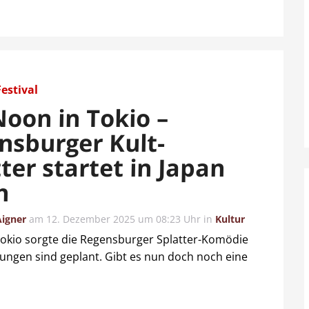
Festival
Noon in Tokio –
nsburger Kult-
ter startet in Japan
h
Aigner
am
12. Dezember 2025 um 08:23 Uhr
in
Kultur
 Tokio sorgte die Regensburger Splatter-Komödie
lungen sind geplant. Gibt es nun doch noch eine