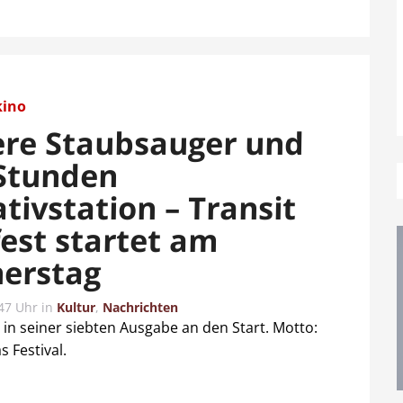
kino
re Staubsauger und
 Stunden
ativstation – Transit
fest startet am
erstag
47 Uhr
in
Kultur
,
Nachrichten
t in seiner siebten Ausgabe an den Start. Motto:
 Festival.