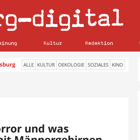
rg
digital
–
einung
Kultur
Redaktion
sburg
ALLE
KULTUR
OEKOLOGIE
SOZIALES
KINO
orror und was
it Männergehirnen