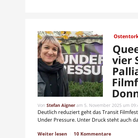
Ostentor
Quee
vier
Palli
Film
Donn
Von
Stefan Aigner
am
5. November 2025 um 09:
Deutlich reduziert geht das Transit Filmfes
Under Pressure. Unter Druck steht auch das
Weiter lesen
10 Kommentare