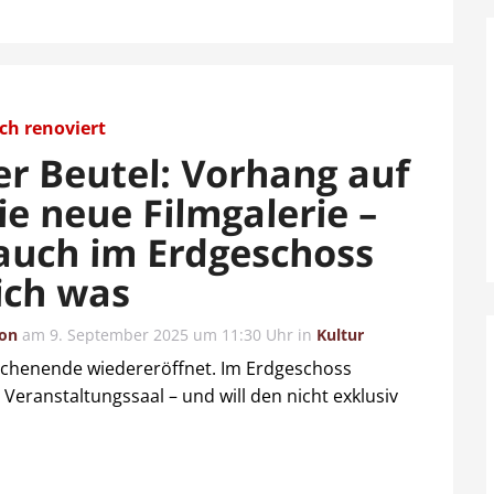
h renoviert
er Beutel: Vorhang auf
ie neue Filmgalerie –
auch im Erdgeschoss
ich was
ion
am
9. September 2025 um 11:30 Uhr
in
Kultur
Wochenende wiedereröffnet. Im Erdgeschoss
Veranstaltungssaal – und will den nicht exklusiv