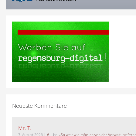
Neueste Kommentare
Mr. T.
7. August 2026
|
#
| bei
„So weit wie möglich von der Verwaltung fernh