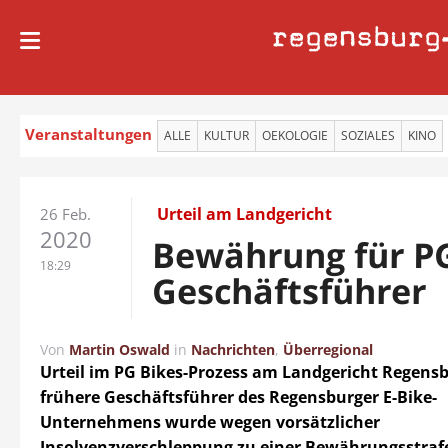
regensburg
Veranstaltungen
ALLE
KULTUR
OEKOLOGIE
SOZIALES
KINO
Urteil am Landgericht
26 Feb.
2020
Bewährung für PG
18:29
Geschäftsführer
Von
Martin Oswald
in
Nachrichten
,
Überregional
Urteil im PG Bikes-Prozess am Landgericht Regensb
frühere Geschäftsführer des Regensburger E-Bike-
Unternehmens wurde wegen vorsätzlicher
Insolvenzverschleppung zu einer Bewährungsstrafe 