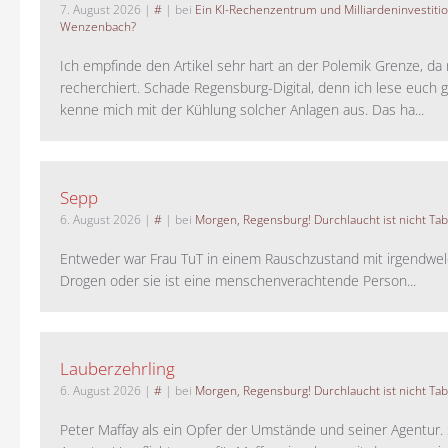
7. August 2026
|
#
| bei
Ein KI-Rechenzentrum und Milliardeninvestiti
Wenzenbach?
Ich empfinde den Artikel sehr hart an der Polemik Grenze, da 
recherchiert. Schade Regensburg-Digital, denn ich lese euch g
kenne mich mit der Kühlung solcher Anlagen aus. Das ha...
Sepp
6. August 2026
|
#
| bei
Morgen, Regensburg! Durchlaucht ist nicht Tab
Entweder war Frau TuT in einem Rauschzustand mit irgendwel
Drogen oder sie ist eine menschenverachtende Person...
Lauberzehrling
6. August 2026
|
#
| bei
Morgen, Regensburg! Durchlaucht ist nicht Tab
Peter Maffay als ein Opfer der Umstände und seiner Agentur. S