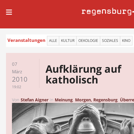
regensburg
Veranstaltungen
ALLE
KULTUR
OEKOLOGIE
SOZIALES
KINO
07
Aufklärung auf
März
katholisch
2010
19:02
Von
Stefan Aigner
in
Meinung
,
Morgen, Regensburg
,
Überre