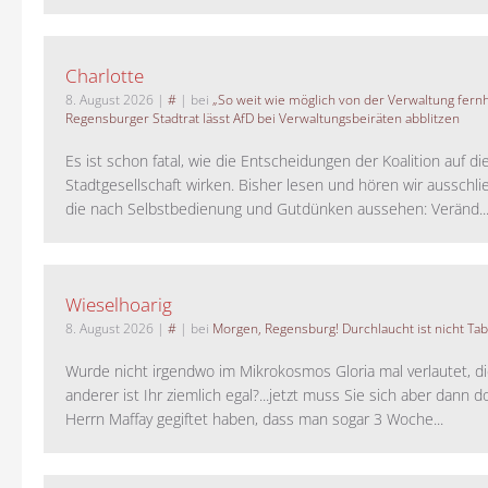
Charlotte
8. August 2026
|
#
| bei
„So weit wie möglich von der Verwaltung fernh
Regensburger Stadtrat lässt AfD bei Verwaltungsbeiräten abblitzen
Es ist schon fatal, wie die Entscheidungen der Koalition auf di
Stadtgesellschaft wirken. Bisher lesen und hören wir ausschli
die nach Selbstbedienung und Gutdünken aussehen: Veränd..
Wieselhoarig
8. August 2026
|
#
| bei
Morgen, Regensburg! Durchlaucht ist nicht Tab
Wurde nicht irgendwo im Mikrokosmos Gloria mal verlautet, d
anderer ist Ihr ziemlich egal?...jetzt muss Sie sich aber dann 
Herrn Maffay gegiftet haben, dass man sogar 3 Woche...