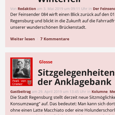
Von
Redaktion
am
3. Mai 2019 um 09:11 Uhr
in
Der Feinsen
Der Feinsender 084 wirft einen Blick zurück auf den 01
Regensburg und blickt in die Zukunft auf die Fahrradf
unserer wunderschönen Brückenstadt.
Weiter lesen
7 Kommentare
Glosse
Sitzgelegenheiten
der Anklagebank
Gastbeitrag
am
29. April 2019 um 13:45 Uhr
in
Kolumne
,
Me
Die Stadt Regensburg stellt derzeit neue Sitzmöglichk
Konsumzwang“ auf. Das bedeutet: Man kann sich dort
ohne einen Latte Macchiato oder eine Holunderschorl