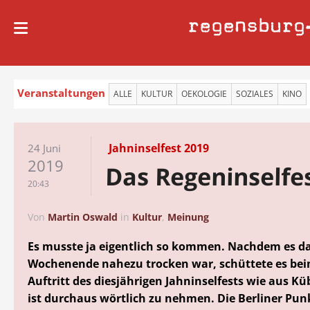
regensburg
Veranstaltungen
ALLE
KULTUR
OEKOLOGIE
SOZIALES
KINO
Jahninselfest 2019
24 Juni
2019
Das Regeninselfe
20:43
Von
Martin Oswald
in
Kultur
,
Meinung
Es musste ja eigentlich so kommen. Nachdem es d
Wochenende nahezu trocken war, schüttete es bei
Auftritt des diesjährigen Jahninselfests wie aus Kü
ist durchaus wörtlich zu nehmen. Die Berliner Pu