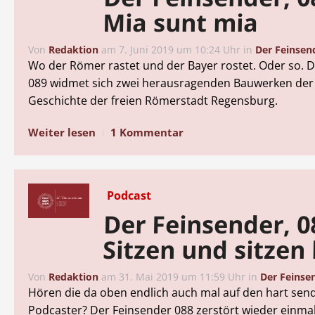
Mia sunt mia
Von
Redaktion
am
7. Juni 2019 um 10:24 Uhr
in
Der Feinsen
Wo der Römer rastet und der Bayer rostet. Oder so. 
089 widmet sich zwei herausragenden Bauwerken der 
Geschichte der freien Römerstadt Regensburg.
Weiter lesen
1 Kommentar
Podcast
Der Feinsender, 0
Sitzen und sitzen
Von
Redaktion
am
31. Mai 2019 um 11:59 Uhr
in
Der Feinse
Hören die da oben endlich auch mal auf den hart se
Podcaster? Der Feinsender 088 zerstört wieder einma