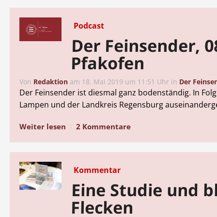
Podcast
Der Feinsender, 0
Pfakofen
Von
Redaktion
am
18. Mai 2019 um 11:51 Uhr
in
Der Feinse
Der Feinsender ist diesmal ganz bodenständig. In Fol
Lampen und der Landkreis Regensburg auseinande
Weiter lesen
2 Kommentare
Kommentar
Eine Studie und b
Flecken