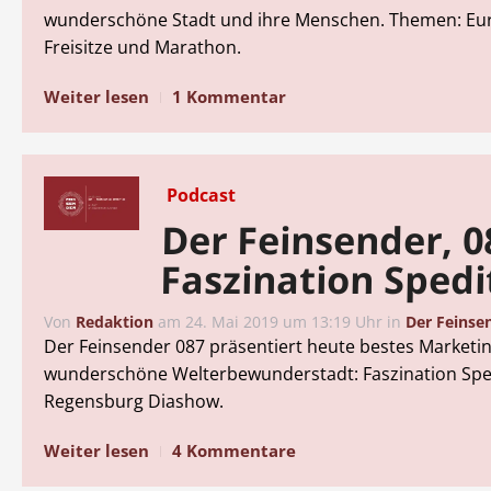
wunderschöne Stadt und ihre Menschen. Themen: Eu
Freisitze und Marathon.
Weiter lesen
1 Kommentar
Podcast
Der Feinsender, 0
Faszination Spedi
Von
Redaktion
am
24. Mai 2019 um 13:19 Uhr
in
Der Feinse
Der Feinsender 087 präsentiert heute bestes Marketin
wunderschöne Welterbewunderstadt: Faszination Spe
Regensburg Diashow.
Weiter lesen
4 Kommentare