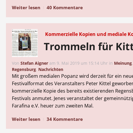
Weiter lesen
40 Kommentare
Kommerzielle Kopien und mediale K
Trommeln für Kitt
Von
Stefan Aigner
am
9. Mai 2019 um 15:14 Uhr
in
Meinung
Regensburg
,
Nachrichten
Mit großem medialen Popanz wird derzeit für ein neu
Festivalformat des Veranstalters Peter Kittel geworben
kommerzielle Kopie des bereits existierenden Regensb
Festivals anmutet. Jenes veranstaltet der gemeinnützi
Farafina e.V. heuer zum zweiten Mal.
Weiter lesen
34 Kommentare