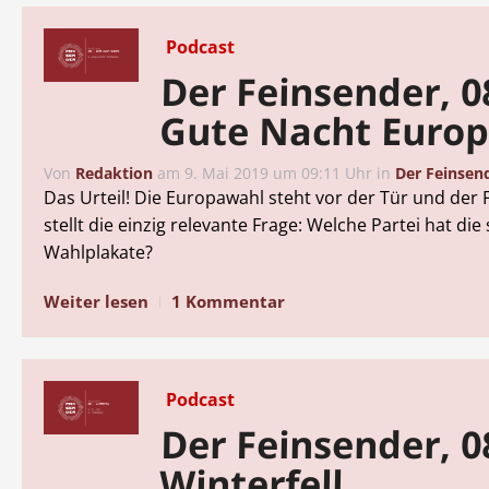
Podcast
Der Feinsender, 0
Gute Nacht Euro
Von
Redaktion
am
9. Mai 2019 um 09:11 Uhr
in
Der Feinsen
Das Urteil! Die Europawahl steht vor der Tür und der
stellt die einzig relevante Frage: Welche Partei hat di
Wahlplakate?
Weiter lesen
1 Kommentar
Podcast
Der Feinsender, 0
Winterfell