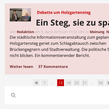
Debatte um Holzgartensteg
Ein Steg, sie zu s
Von
Redaktion
am
5. April 2019 um 11:51 Uhr
in
Meinung
,
N
Die städtische Informationsveranstaltung zum geplan
Holzgartensteg geriet zum Schlagabtausch zwischen
Brückengegnern und Stadtverwaltung. Die politische Sp
nicht blicken. Ein kommentierender Bericht.
Weiter lesen
37 Kommentare
1
...
18
19
20
21
...
56