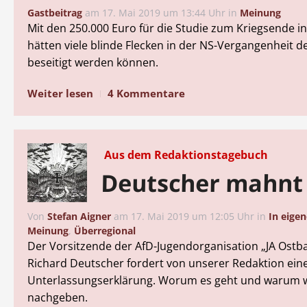
Gastbeitrag
am
17. Mai 2019 um 13:44 Uhr
in
Meinung
Mit den 250.000 Euro für die Studie zum Kriegsende 
hätten viele blinde Flecken in der NS-Vergangenheit d
beseitigt werden können.
Weiter lesen
4 Kommentare
Aus dem Redaktionstagebuch
Deutscher mahnt
Von
Stefan Aigner
am
17. Mai 2019 um 12:05 Uhr
in
In eige
Meinung
,
Überregional
Der Vorsitzende der AfD-Jugendorganisation „JA Ost
Richard Deutscher fordert von unserer Redaktion ein
Unterlassungserklärung. Worum es geht und warum wi
nachgeben.