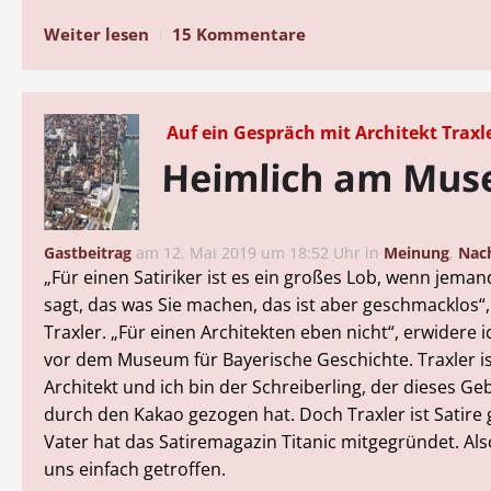
Weiter lesen
15 Kommentare
Auf ein Gespräch mit Architekt Traxl
Heimlich am Mu
Gastbeitrag
am
12. Mai 2019 um 18:52 Uhr
in
Meinung
,
Nac
„Für einen Satiriker ist es ein großes Lob, wenn jema
sagt, das was Sie machen, das ist aber geschmacklos“,
Traxler. „Für einen Architekten eben nicht“, erwidere i
vor dem Museum für Bayerische Geschichte. Traxler is
Architekt und ich bin der Schreiberling, der dieses Ge
durch den Kakao gezogen hat. Doch Traxler ist Satire
Vater hat das Satiremagazin Titanic mitgegründet. Al
uns einfach getroffen.