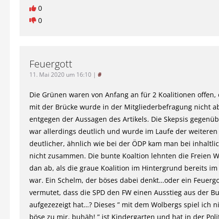
0
0
Feuergott
11. Mai 2020 um 16:10
|
#
Die Grünen waren von Anfang an für 2 Koalitionen offen, 
mit der Brücke wurde in der Mitgliederbefragung nicht a
entgegen der Aussagen des Artikels. Die Skepsis gegenü
war allerdings deutlich und wurde im Laufe der weitere
deutlicher, ähnlich wie bei der ÖDP kam man bei inhaltl
nicht zusammen. Die bunte Koaltion lehnten die Freien W
dan ab, als die graue Koalition im Hintergrund bereits i
war. Ein Schelm, der böses dabei denkt…oder ein Feuergo
vermutet, dass die SPD den FW einen Ausstieg aus der B
aufgezezeigt hat…? Dieses ” mit dem Wolbergs spiel ich n
böse zu mir, buhäh! ” ist Kindergarten und hat in der Polit