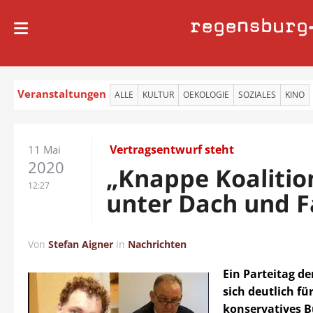
regensburg
Veranstaltungen
ALLE
KULTUR
OEKOLOGIE
SOZIALES
KINO
Vertragsentwurf steht
11 Mai
2020
„Knappe Koalitio
12:27
unter Dach und F
Von
Stefan Aigner
in
Nachrichten
Ein Parteitag de
sich deutlich für
konservatives 