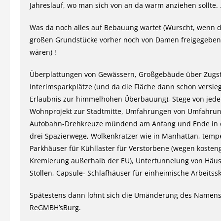
Jahreslauf, wo man sich von an da warm anziehen sollte. .
Was da noch alles auf Bebauung wartet (Wurscht, wenn di
großen Grundstücke vorher noch von Damen freigegebe
wären) !
Überplattungen von Gewässern, Großgebäude über Zugst
Interimsparkplätze (und da die Fläche dann schon versiege
Erlaubnis zur himmelhohen Überbauung), Stege von jed
Wohnprojekt zur Stadtmitte, Umfahrungen von Umfahru
Autobahn-Drehkreuze mündend am Anfang und Ende in d
drei Spazierwege, Wolkenkratzer wie in Manhattan, tempe
Parkhäuser für Kühllaster für Verstorbene (wegen kosten
Kremierung außerhalb der EU), Untertunnelung von Häus
Stollen, Capsule- Schlafhäuser für einheimische Arbeitss
Spätestens dann lohnt sich die Umänderung des Namens 
ReGMBH’sBurg.