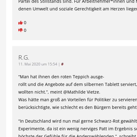
Partei des Stillstands sind. Für Arbeitnehmer*innen un
denen Umwelt und soziale Gerechtigkeit am Herzen lieg
0
0
R.G.
11. Mai 2020 um 15:54
|
#
“Man hat ihnen den roten Teppich ausge-
rollt und die Angebote auf dem silbernen Tablett serviert,
wollten nicht.”, meint @Mathilde Vietze.
Was hätte man groß an Vorteilen für Politiker zu servier
berücksichtigte, wie schlecht es den Bürgern bereits geht
“In Deutschland wird nun mal gerne Schwarz-Rot gewählt
Experimente, da ist ein wenig nerviges Patt im Ergebnis 
höchste der Gefühle für die Anderswählenden.”, schreib