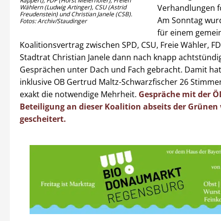
Rappert), FDP (Horst Meierhofer), Freien
Verhandlungen f
Wählern (Ludwig Artinger), CSU (Astrid
Freudenstein) und Christian Janele (CSB).
Am Sonntag wurd
Fotos: Archiv/Staudinger
für einem geme
Koalitionsvertrag zwischen SPD, CSU, Freie Wähler, F
Stadtrat Christian Janele dann nach knapp achtstündi
Gesprächen unter Dach und Fach gebracht. Damit ha
inklusive OB Gertrud Maltz-Schwarzfischer 26 Stimmen
exakt die notwendige Mehrheit.
Gespräche mit der Ö
Beteiligung an dieser Koalition abseits der Grüne
gescheitert.