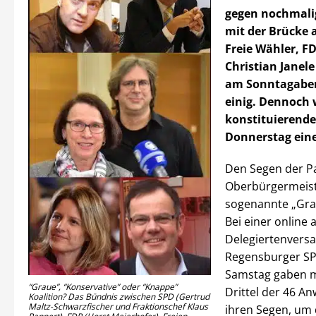
gegen nochmali
mit der Brücke 
Freie Wähler, F
Christian Janel
am Sonntagabe
einig. Dennoch 
konstituierende
Donnerstag eine 
Den Segen der Pa
Oberbürgermeiste
sogenannte „Grau
Bei einer online
Delegiertenvers
Regensburger S
Samstag gaben m
“Graue”, “Konservative” oder “Knappe”
Drittel der 46 A
Koalition? Das Bündnis zwischen SPD (Gertrud
Maltz-Schwarzfischer und Fraktionschef Klaus
ihren Segen, um 