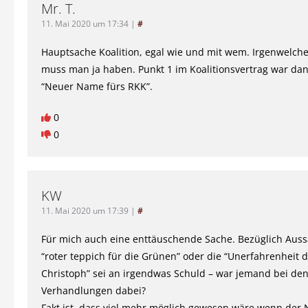
Mr. T.
11. Mai 2020 um 17:34
|
#
Hauptsache Koalition, egal wie und mit wem. Irgenwelche 
muss man ja haben. Punkt 1 im Koalitionsvertrag war da
“Neuer Name fürs RKK”.
0
0
KW
11. Mai 2020 um 17:39
|
#
Für mich auch eine enttäuschende Sache. Bezüglich Aus
“roter teppich für die Grünen” oder die “Unerfahrenheit 
Christoph” sei an irgendwas Schuld – war jemand bei de
Verhandlungen dabei?
Fakt ist, dass viel mehr möglich gewesen wäre wenn der 