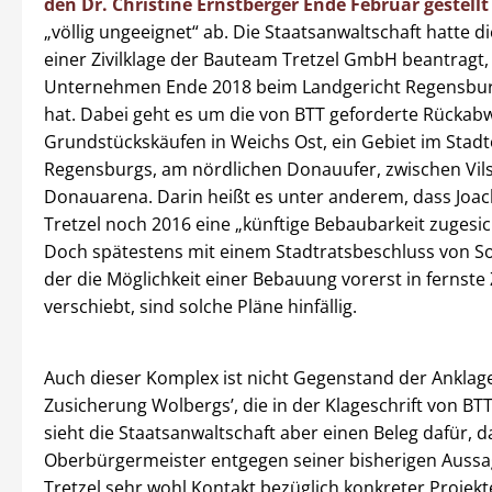
den Dr. Christine Ernstberger Ende Februar gestellt
„völlig ungeeignet“ ab. Die Staatsanwaltschaft hatte d
einer Zivilklage der Bauteam Tretzel GmbH beantragt,
Unternehmen Ende 2018 beim Landgericht Regensbur
hat. Dabei geht es um die von BTT geforderte Rückab
Grundstückskäufen in Weichs Ost, ein Gebiet im Stad
Regensburgs, am nördlichen Donauufer, zwischen Vil
Donauarena. Darin heißt es unter anderem, dass Joa
Tretzel noch 2016 eine „künftige Bebaubarkeit zugesic
Doch spätestens mit einem Stadtratsbeschluss von 
der die Möglichkeit einer Bebauung vorerst in fernste
verschiebt, sind solche Pläne hinfällig.
Auch dieser Komplex ist nicht Gegenstand der Anklage
Zusicherung Wolbergs’, die in der Klageschrift von BTT
sieht die Staatsanwaltschaft aber einen Beleg dafür, d
Oberbürgermeister entgegen seiner bisherigen Aussa
Tretzel sehr wohl Kontakt bezüglich konkreter Projek