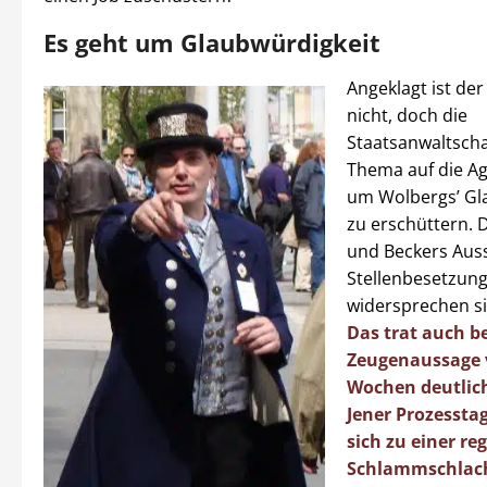
Es geht um Glaubwürdigkeit
Angeklagt ist de
nicht, doch die
Staatsanwaltscha
Thema auf die Ag
um Wolbergs’ Gl
zu erschüttern. 
und Beckers Aus
Stellenbesetzun
widersprechen si
Das trat auch b
Zeugenaussage 
Wochen deutlich
Jener Prozessta
sich zu einer re
Schlammschlacht