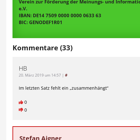
Verein zur Förderung der Meinungs- und Informatio
e.V.
IBAN: DE14 7509 0000 0000 0633 63
BIC: GENODEF1R01
Kommentare (33)
HB
20. März 2019 um 14:57
|
#
Im letzten Satz fehlt ein „zusammenhängt“
0
0
Stefan Aigner