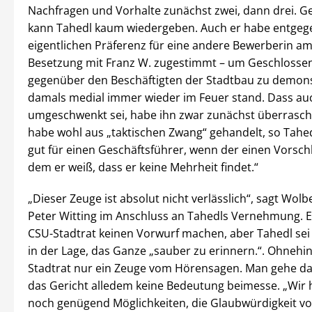
Nachfragen und Vorhalte zunächst zwei, dann drei. G
kann Tahedl kaum wiedergeben. Auch er habe entgeg
eigentlichen Präferenz für eine andere Bewerberin a
Besetzung mit Franz W. zugestimmt – um Geschlosse
gegenüber den Beschäftigten der Stadtbau zu demonst
damals medial immer wieder im Feuer stand. Dass au
umgeschwenkt sei, habe ihn zwar zunächst überrascht
habe wohl aus „taktischen Zwang“ gehandelt, so Tahedl
gut für einen Geschäftsführer, wenn der einen Vorsch
dem er weiß, dass er keine Mehrheit findet.“
„Dieser Zeuge ist absolut nicht verlässlich“, sagt Wol
Peter Witting im Anschluss an Tahedls Vernehmung. E
CSU-Stadtrat keinen Vorwurf machen, aber Tahedl sei 
in der Lage, das Ganze „sauber zu erinnern.“. Ohnehin
Stadtrat nur ein Zeuge vom Hörensagen. Man gehe da
das Gericht alledem keine Bedeutung beimesse. „Wir 
noch genügend Möglichkeiten, die Glaubwürdigkeit v