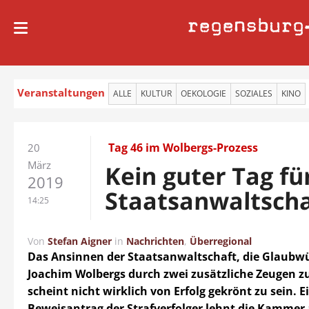
regensburg
Veranstaltungen
ALLE
KULTUR
OEKOLOGIE
SOZIALES
KINO
Tag 46 im Wolbergs-Prozess
20
März
Kein guter Tag fü
2019
Staatsanwaltscha
14:25
Von
Stefan Aigner
in
Nachrichten
,
Überregional
Das Ansinnen der Staatsanwaltschaft, die Glaubwü
Joachim Wolbergs durch zwei zusätzliche Zeugen zu
scheint nicht wirklich von Erfolg gekrönt zu sein. 
Beweisantrag der Strafverfolger lehnt die Kamme