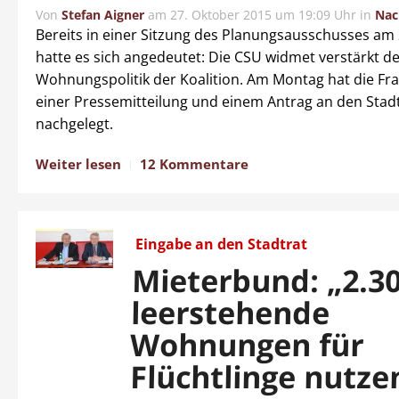
Von
Stefan Aigner
am
27. Oktober 2015 um 19:09 Uhr
in
Nac
Bereits in einer Sitzung des Planungsausschusses am
hatte es sich angedeutet: Die CSU widmet verstärkt d
Wohnungspolitik der Koalition. Am Montag hat die Fra
einer Pressemitteilung und einem Antrag an den Stad
nachgelegt.
Weiter lesen
12 Kommentare
Eingabe an den Stadtrat
Mieterbund: „2.3
leerstehende
Wohnungen für
Flüchtlinge nutze