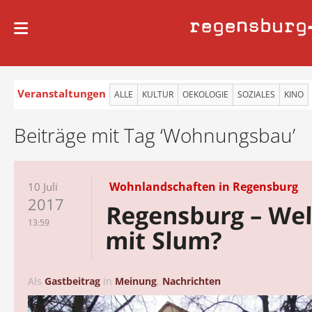
regensburg
Veranstaltungen
ALLE
KULTUR
OEKOLOGIE
SOZIALES
KINO
Beiträge mit Tag ‘Wohnungsbau’
Wohnlandschaften in Regensburg
10 Juli
2017
Regensburg – Wel
13:59
mit Slum?
Als
Gastbeitrag
in
Meinung
,
Nachrichten