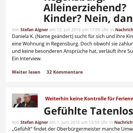
Alleinerziehend?
Kinder? Nein, dan
Von
Stefan Aigner
am
12. Juli 2016 um 17:05 Uhr
in
Nachric
Daniela K. (Name geändert) sucht für sich und ihre Ki
eine Wohnung in Regensburg. Doch obwohl sie zahlun
und keine besonderen Ansprüche hat, verläuft ihre Su
Ein Interview.
Weiter lesen
32 Kommentare
Weiterhin keine Kontrolle für Feri
Gefühlte Tatenlos
Von
Stefan Aigner
am
1. Juni 2016 um 13:59 Uhr
in
Nachrich
„Gefühlt“ findet der Oberbürgermeister manche Um