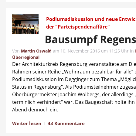
Podiumsdiskussion und neue Entwic
der "Parteispendenaffäre"
Bausumpf Regens
Von
Martin Oswald
am
10. November 2016 um 11:25 Uhr
in
Überregional
Der Architekturkreis Regensburg veranstaltete am Di
Rahmen seiner Reihe „Wohnraum bezahlbar für alle“ 
Podiumsdiskussion im Degginger zum Thema „Möglic
Status in Regensburg“. Als Podiumsteilnehmer zugesa
Oberbürgermeister Joachim Wolbergs, der allerdings „
terminlich verhindert“ war. Das Baugeschäft holte ih
Abend dennoch ein.
Weiter lesen
43 Kommentare