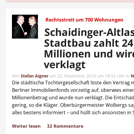
Rechtsstreit um 700 Wohnungen
Schaidinger-Altlas
Stadtbau zahlt 24
Millionen und wir
verklagt
Von
Stefan Aigner
am
22. November 2016 um 18:52 Uhr
in
N
Die städtische Tochtergesellschaft löste den Vertrag 
Berliner Immobilienfonds vorzeitig auf, überwies eine
Millionenbetrag und wurde nun verklagt. Die Entschäd
gering, so die Kläger. Oberbürgermeister Wolbergs sag
alles bestens informiert – und hüllt sich ansonsten in
Weiter lesen
32 Kommentare