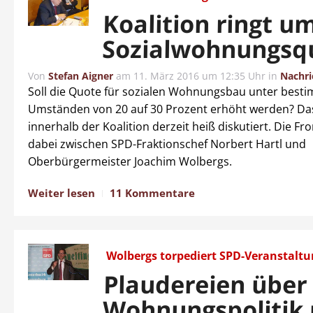
Koalition ringt u
Sozialwohnungsq
Von
Stefan Aigner
am
11. März 2016 um 12:35 Uhr
in
Nachri
Soll die Quote für sozialen Wohnungsbau unter best
Umständen von 20 auf 30 Prozent erhöht werden? Da
innerhalb der Koalition derzeit heiß diskutiert. Die Fr
dabei zwischen SPD-Fraktionschef Norbert Hartl und
Oberbürgermeister Joachim Wolbergs.
Weiter lesen
11 Kommentare
Wolbergs torpediert SPD-Veranstalt
Plaudereien über
Wohnungspolitik