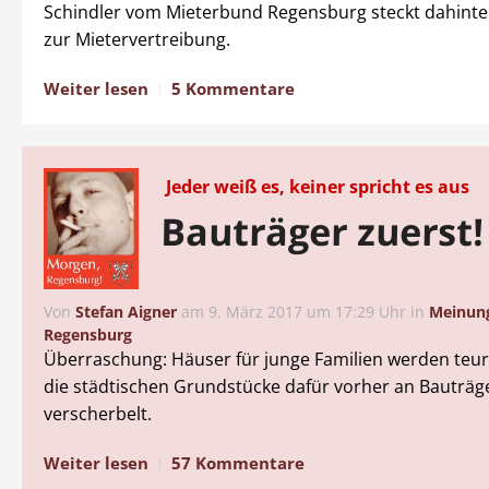
Schindler vom Mieterbund Regensburg steckt dahinte
zur Mietervertreibung.
Weiter lesen
5 Kommentare
Jeder weiß es, keiner spricht es aus
Bauträger zuerst!
Von
Stefan Aigner
am
9. März 2017 um 17:29 Uhr
in
Meinun
Regensburg
Überraschung: Häuser für junge Familien werden teu
die städtischen Grundstücke dafür vorher an Bauträg
verscherbelt.
Weiter lesen
57 Kommentare