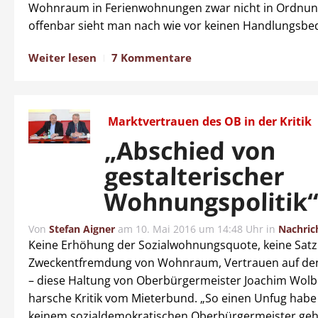
Wohnraum in Ferienwohnungen zwar nicht in Ordnun
offenbar sieht man nach wie vor keinen Handlungsbed
Weiter lesen
7 Kommentare
Marktvertrauen des OB in der Kritik
„Abschied von
gestalterischer
Wohnungspolitik
Von
Stefan Aigner
am
10. Mai 2016 um 14:48 Uhr
in
Nachric
Keine Erhöhung der Sozialwohnungsquote, keine Satz
Zweckentfremdung von Wohnraum, Vertrauen auf den
– diese Haltung von Oberbürgermeister Joachim Wolbe
harsche Kritik vom Mieterbund. „So einen Unfug habe
keinem sozialdemokratischen Oberbürgermeister gehö