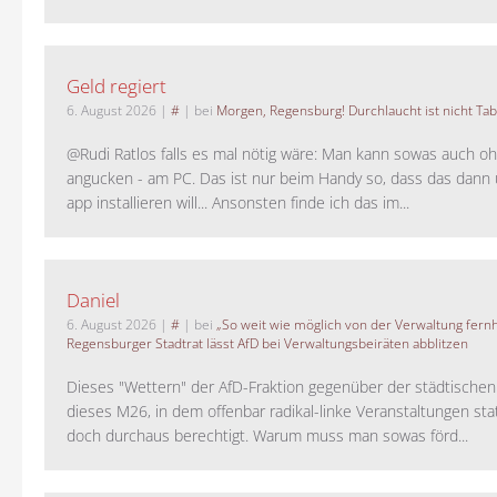
Geld regiert
6. August 2026
|
#
| bei
Morgen, Regensburg! Durchlaucht ist nicht Tab
@Rudi Ratlos falls es mal nötig wäre: Man kann sowas auch o
angucken - am PC. Das ist nur beim Handy so, dass das dann 
app installieren will... Ansonsten finde ich das im...
Daniel
6. August 2026
|
#
| bei
„So weit wie möglich von der Verwaltung fernh
Regensburger Stadtrat lässt AfD bei Verwaltungsbeiräten abblitzen
Dieses "Wettern" der AfD-Fraktion gegenüber der städtische
dieses M26, in dem offenbar radikal-linke Veranstaltungen stat
doch durchaus berechtigt. Warum muss man sowas förd...