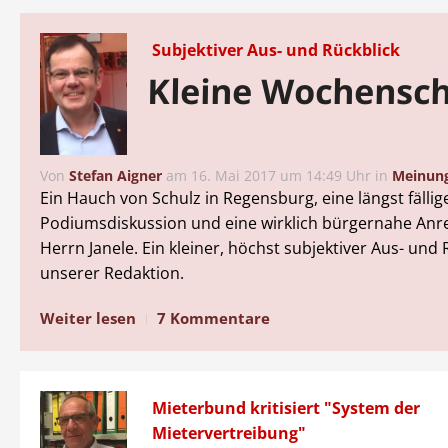
Subjektiver Aus- und Rückblick
Kleine Wochensc
Von
Stefan Aigner
am
16. Mai 2017 um 14:49 Uhr
in
Meinun
Ein Hauch von Schulz in Regensburg, eine längst fällig
Podiumsdiskussion und eine wirklich bürgernahe An
Herrn Janele. Ein kleiner, höchst subjektiver Aus- und 
unserer Redaktion.
Weiter lesen
7 Kommentare
Mieterbund kritisiert "System der
Mietervertreibung"