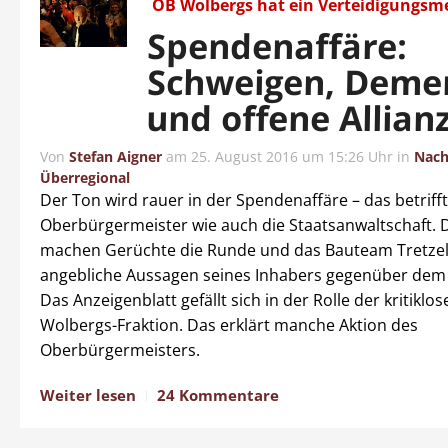
OB Wolbergs hat ein Verteidigungs
Spendenaffäre:
Schweigen, Deme
und offene Allian
Von
Stefan Aigner
am
25. August 2016 um 15:26 Uhr
in
Nach
Überregional
Der Ton wird rauer in der Spendenaffäre – das betriff
Oberbürgermeister wie auch die Staatsanwaltschaft. 
machen Gerüchte die Runde und das Bauteam Tretzel
angebliche Aussagen seines Inhabers gegenüber dem
Das Anzeigenblatt gefällt sich in der Rolle der kritiklos
Wolbergs-Fraktion. Das erklärt manche Aktion des
Oberbürgermeisters.
Weiter lesen
24 Kommentare