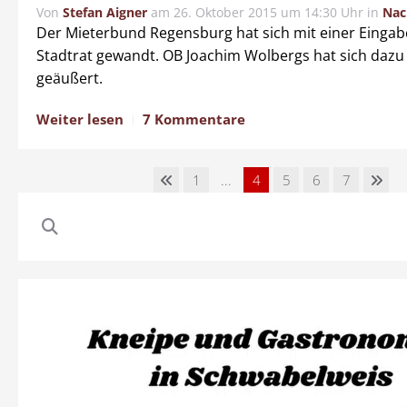
Von
Stefan Aigner
am
26. Oktober 2015 um 14:30 Uhr
in
Nac
Der Mieterbund Regensburg hat sich mit einer Eingab
Stadtrat gewandt. OB Joachim Wolbergs hat sich dazu 
geäußert.
Weiter lesen
7 Kommentare
1
...
4
5
6
7