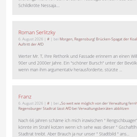
Schildkröte Nessaja....
Roman Serlitzky
6. August 2026
|
#
| bei
Morgen, Regensburg! Brücken-Spagat der Koali
Auftritt der AfD
Werter Mr. T, Ihre Rethorik und Fassade erinnern an einen Wil
90er und 2000er Jahre. Ein "schöner Bursch" unter der Bevölk
wenn man ihm argumentativ herausforderte, stürzte ...
Franz
6. August 2026
|
#
| bei
„So weit wie möglich von der Verwaltung fernh
Regensburger Stadtrat lässt AfD bei Verwaltungsbeiräten abblitzen
Nach 66 Jahren schäme ich mich inzwischen " Rengschbuager" 
könnte im Strahl kotzen wenn ich sehe was dieser " Gschaftl
Stadtrat treibt. Aber Brauch ja nur unser " Stadtbild " ans...