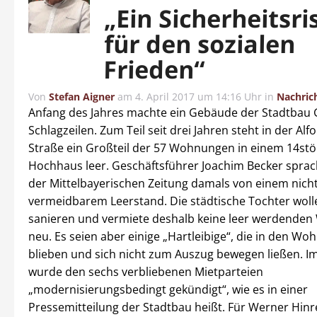
„Ein Sicherheitsri
für den sozialen
Frieden“
Von
Stefan Aigner
am
4. April 2017 um 14:16 Uhr
in
Nachric
Anfang des Jahres machte ein Gebäude der Stadtba
Schlagzeilen. Zum Teil seit drei Jahren steht in der Alf
Straße ein Großteil der 57 Wohnungen in einem 14stö
Hochhaus leer. Geschäftsführer Joachim Becker spra
der Mittelbayerischen Zeitung damals von einem nich
vermeidbarem Leerstand. Die städtische Tochter wol
sanieren und vermiete deshalb keine leer werdende
neu. Es seien aber einige „Hartleibige“, die in den W
blieben und sich nicht zum Auszug bewegen ließen. I
wurde den sechs verbliebenen Mietparteien
„modernisierungsbedingt gekündigt“, wie es in einer
Pressemitteilung der Stadtbau heißt. Für Werner Hinr