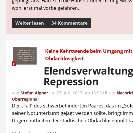
gepflegt aus. Hätte ich die Hausnummer nicht gewusst
wohl erst mal vorbeigefahren.
Weiter lesen
34 Kommentare
Keine Kehrtwende beim Umgang mit
Obdachlosigkeit
Elendsverwaltun
Repression
Von
Stefan Aigner
am
27. Juni 2017 um 13:56 Uhr
in
Nachric
Überregional
Der „Fall“ des schwerbehinderten Paares, das im „Sofo
seiner Notunterkunft gejagt werden sollte, bringt im
Ungereimtheiten der städtischen Obdachlosenpolitik a