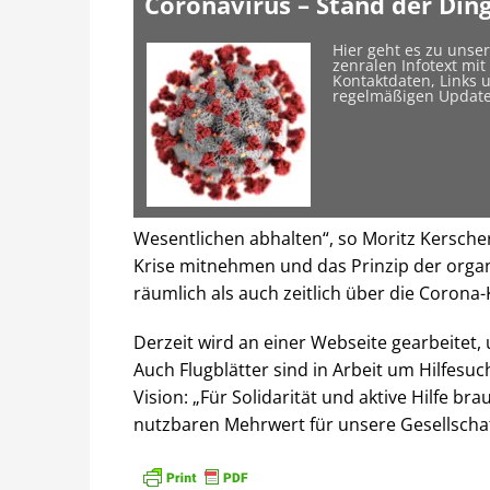
Coronavirus – Stand der Din
Hier geht es zu unse
zenralen Infotext mit
Kontaktdaten, Links 
regelmäßigen Updat
Wesentlichen abhalten“, so Moritz Kersche
Krise mitnehmen und das Prinzip der organ
räumlich als auch zeitlich über die Corona-
Derzeit wird an einer Webseite gearbeitet
Auch Flugblätter sind in Arbeit um Hilfesu
Vision: „Für Solidarität und aktive Hilfe b
nutzbaren Mehrwert für unsere Gesellscha