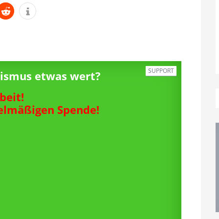
SUPPORT
alismus etwas wert?
beit!
gelmäßigen Spende!