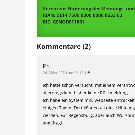
Verein zur Förderung der Meinungs- und 
IBAN: DE14 7509 0000 0000 0633 63
BIC: GENODEF1R01
Kommentare (2)
Pe
26. März 2020 um 21:18
|
#
Ich hatte schon versucht, mit einem Verantw
allerdings kam bisher keine Rückmeldung.
Ich habe ein System inkl. Webseite entwickelt
einigen Tagen. Dort können all diese Hilfea
werden. Für Regensburg, aber auch Würzbur
angefragt.