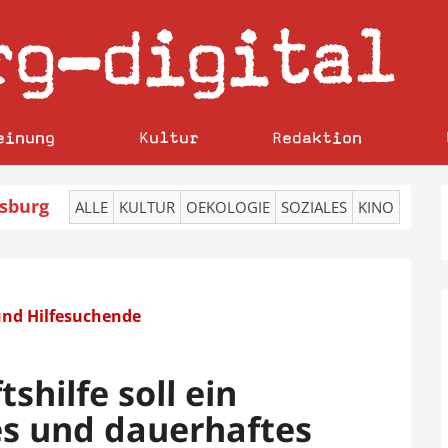
rg
digital
–
einung
Kultur
Redaktion
sburg
ALLE
KULTUR
OEKOLOGIE
SOZIALES
KINO
 und Hilfesuchende
r
shilfe soll ein
es und dauerhaftes