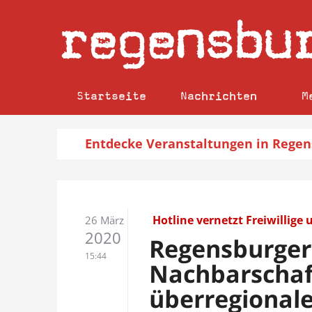
regensbu
Startseite
Nachrichten
M
Entdecke
Veranstaltungen
in Regen
Hotline vernetzt Freiwillige
26 März
2020
Regensburge
15:44
Nachbarschaft
überregional