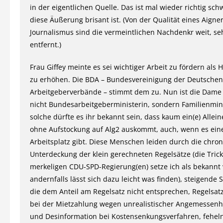
in der eigentlichen Quelle. Das ist mal wieder richtig sc
diese Äußerung brisant ist. (Von der Qualität eines Aigner
Journalismus sind die vermeintlichen Nachdenkr weit, se
entfernt.)
Frau Giffey meinte es sei wichtiger Arbeit zu fördern als H
zu erhöhen. Die BDA – Bundesvereinigung der Deutschen
Arbeitgeberverbände – stimmt dem zu. Nun ist die Dame 
nicht Bundesarbeitgeberministerin, sondern Familienmini
solche dürfte es ihr bekannt sein, dass kaum ein(e) Allei
ohne Aufstockung auf Alg2 auskommt, auch, wenn es ein
Arbeitsplatz gibt. Diese Menschen leiden durch die chro
Unterdeckung der klein gerechneten Regelsätze (die Trick
merkeligen CDU-SPD-Regierung(en) setze ich als bekannt 
andernfalls lässt sich dazu leicht was finden), steigende 
die dem Anteil am Regelsatz nicht entsprechen, Regelsat
bei der Mietzahlung wegen unrealistischer Angemessenh
und Desinformation bei Kostensenkungsverfahren, feheln