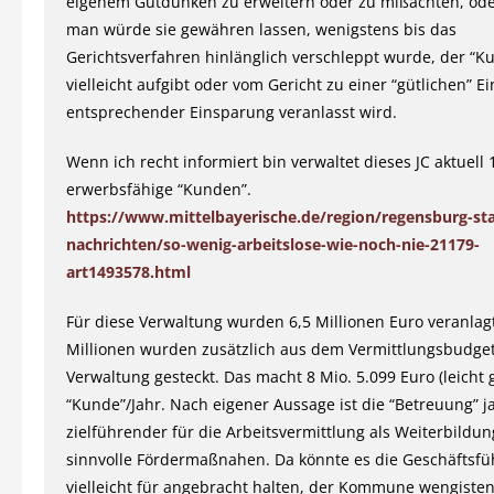
eigenem Gutdünken zu erweitern oder zu mißachten, oder
man würde sie gewähren lassen, wenigstens bis das
Gerichtsverfahren hinlänglich verschleppt wurde, der “K
vielleicht aufgibt oder vom Gericht zu einer “gütlichen” E
entsprechender Einsparung veranlasst wird.
Wenn ich recht informiert bin verwaltet dieses JC aktuell
erwerbsfähige “Kunden”.
https://www.mittelbayerische.de/region/regensburg-st
nachrichten/so-wenig-arbeitslose-wie-noch-nie-21179-
art1493578.html
Für diese Verwaltung wurden 6,5 Millionen Euro veranlagt
Millionen wurden zusätzlich aus dem Vermittlungsbudget
Verwaltung gesteckt. Das macht 8 Mio. 5.099 Euro (leicht 
“Kunde”/Jahr. Nach eigener Aussage ist die “Betreuung” j
zielführender für die Arbeitsvermittlung als Weiterbildu
sinnvolle Fördermaßnahen. Da könnte es die Geschäftsfü
vielleicht für angebracht halten, der Kommune wengiste