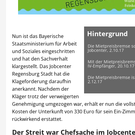
Hintergrund
Nun ist das Bayerische
Staatsministerium für Arbeit
Die Mietpreisbremse sc
Jobcenter, 2.10.17
und Soziales eingeschritten
und hat den Sachverhalt
Mit der Mietpreisbrem
klargestellt. Das Jobcenter
IV-Empfänger, 20.10.17
Regensburg Stadt hat die
Die Mietpreisbremse is
Klageforderung daraufhin
2.12.17
anerkannt. Nachdem der
Kläger trotz der verweigerten
Genehmigung umgezogen war, erhält er nun die volls
Kosten der Unterkunft von 330 Euro für sein Ein-Zim
rückwirkend erstattet.
Der Streit war Chefsache im Jobcent