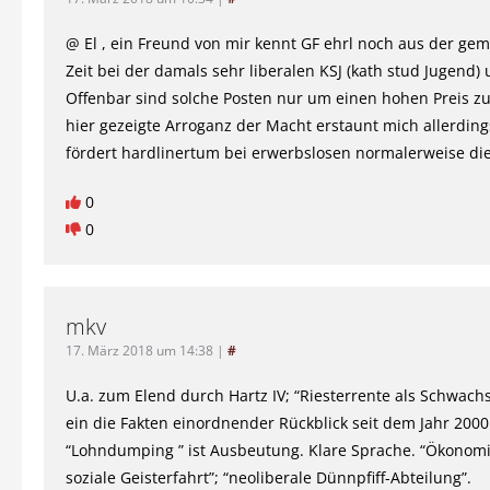
@ El , ein Freund von mir kennt GF ehrl noch aus der g
Zeit bei der damals sehr liberalen KSJ (kath stud Jugend) u
Offenbar sind solche Posten nur um einen hohen Preis z
hier gezeigte Arroganz der Macht erstaunt mich allerding
fördert hardlinertum bei erwerbslosen normalerweise die
0
0
mkv
17. März 2018 um 14:38
|
#
U.a. zum Elend durch Hartz IV; “Riesterrente als Schwach
ein die Fakten einordnender Rückblick seit dem Jahr 2000
“Lohndumping ” ist Ausbeutung. Klare Sprache. “Ökonom
soziale Geisterfahrt”; “neoliberale Dünnpfiff-Abteilung”.