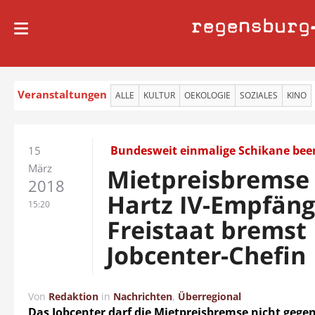
regensburg
Veranstaltungen
ALLE
KULTUR
OEKOLOGIE
SOZIALES
KINO
Bundesweit einmalige Schikane bee
15
März
Mietpreisbremse
2018
Hartz IV-Empfäng
15:20
Freistaat bremst
Jobcenter-Chefin
Von
Redaktion
in
Nachrichten
,
Überregional
Das Jobcenter darf die Mietpreisbremse nicht gege