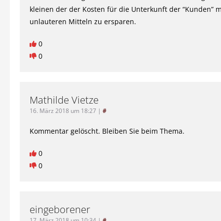
kleinen der der Kosten für die Unterkunft der “Kunden” m
unlauteren Mitteln zu ersparen.
0
0
Mathilde Vietze
16. März 2018 um 18:27
|
#
Kommentar gelöscht. Bleiben Sie beim Thema.
0
0
eingeborener
17. März 2018 um 10:34
|
#