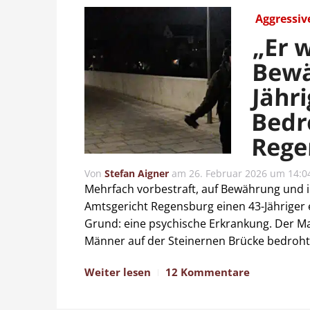
Aggressiv
„Er 
Bewä
Jähr
Bedr
Rege
Von
Stefan Aigner
am
26. Februar 2026 um 14:0
Mehrfach vorbestraft, auf Bewährung und i
Amtsgericht Regensburg einen 43-Jähriger 
Grund: eine psychische Erkrankung. Der Ma
Männer auf der Steinernen Brücke bedroht
Weiter lesen
12 Kommentare