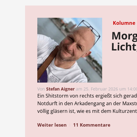
Kolumne
Morg
Lich
Von
Stefan Aigner
am
25. Februar 2026 um 14:0
Ein Shitstorm von rechts ergießt sich gera
Notdurft in den Arkadengang an der Maxstra
völlig gläsern ist, wie es mit dem Kulturzen
Weiter lesen
11 Kommentare