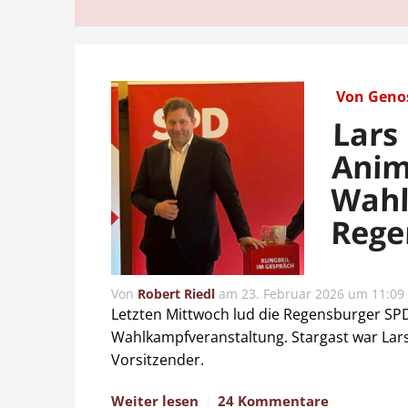
Von Geno
Lars 
Anim
Wahl
Rege
Von
Robert Riedl
am
23. Februar 2026 um 11:09
Letzten Mittwoch lud die Regensburger SPD
Wahlkampfveranstaltung. Stargast war Lars 
Vorsitzender.
Weiter lesen
24 Kommentare