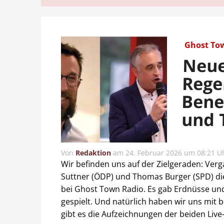
Ghost To
Neue
Rege
Bene
und 
Von
Redaktion
am
24. Februar 2026 um 08:21 U
Wir befinden uns auf der Zielgeraden: Ve
Suttner (ÖDP) und Thomas Burger (SPD) d
bei Ghost Town Radio. Es gab Erdnüsse und
gespielt. Und natürlich haben wir uns mit 
gibt es die Aufzeichnungen der beiden Li