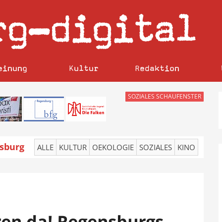
rg
digital
–
einung
Kultur
Redaktion
SOZIALES SCHAUFENSTER
sburg
ALLE
KULTUR
OEKOLOGIE
SOZIALES
KINO
ren da! Regensburgs