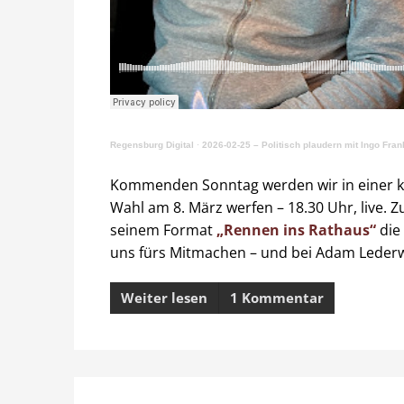
Regensburg Digital
·
2026-02-25 – Politisch plaudern mit Ingo Frank
Kommenden Sonntag werden wir in einer kle
Wahl am 8. März werfen – 18.30 Uhr, live. Z
seinem Format
„Rennen ins Rathaus“
die
uns fürs Mitmachen – und bei Adam Lederwa
Weiter lesen
1 Kommentar