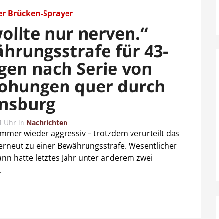
er Brücken-Sprayer
wollte nur nerven.“
hrungsstrafe für 43-
igen nach Serie von
ohungen quer durch
nsburg
4 Uhr
in
Nachrichten
mmer wieder aggressiv – trotzdem verurteilt das
erneut zu einer Bewährungsstrafe. Wesentlicher
nn hatte letztes Jahr unter anderem zwei
.