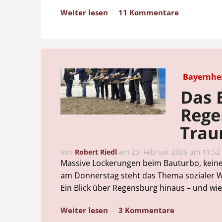
Weiter lesen
11 Kommentare
Bayernhe
Das 
Rege
Trau
Von
Robert Riedl
am
23. Februar 2026 um 11:52
Massive Lockerungen beim Bauturbo, kein
am Donnerstag steht das Thema sozialer 
Ein Blick über Regensburg hinaus – und wie
Weiter lesen
3 Kommentare